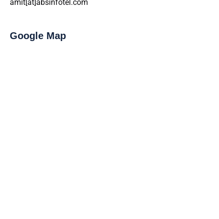
amit[at]absinfotel.com
Google Map