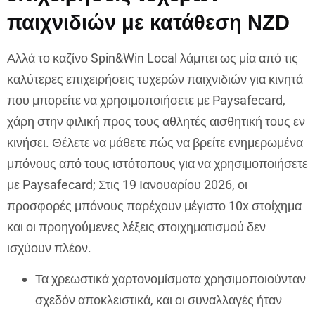
παιχνιδιών με κατάθεση NZD
Αλλά το καζίνο Spin&Win Local λάμπει ως μία από τις
καλύτερες επιχειρήσεις τυχερών παιχνιδιών για κινητά
που μπορείτε να χρησιμοποιήσετε με Paysafecard,
χάρη στην φιλική προς τους αθλητές αισθητική τους εν
κινήσει. Θέλετε να μάθετε πώς να βρείτε ενημερωμένα
μπόνους από τους ιστότοπους για να χρησιμοποιήσετε
με Paysafecard; Στις 19 Ιανουαρίου 2026, οι
προσφορές μπόνους παρέχουν μέγιστο 10x στοίχημα
και οι προηγούμενες λέξεις στοιχηματισμού δεν
ισχύουν πλέον.
Τα χρεωστικά χαρτονομίσματα χρησιμοποιούνταν
σχεδόν αποκλειστικά, και οι συναλλαγές ήταν