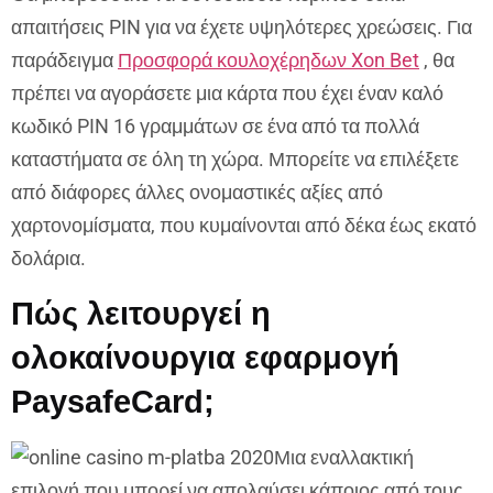
απαιτήσεις PIN για να έχετε υψηλότερες χρεώσεις. Για
παράδειγμα
Προσφορά κουλοχέρηδων Xon Bet
, θα
πρέπει να αγοράσετε μια κάρτα που έχει έναν καλό
κωδικό PIN 16 γραμμάτων σε ένα από τα πολλά
καταστήματα σε όλη τη χώρα. Μπορείτε να επιλέξετε
από διάφορες άλλες ονομαστικές αξίες από
χαρτονομίσματα, που κυμαίνονται από δέκα έως εκατό
δολάρια.
Πώς λειτουργεί η
ολοκαίνουργια εφαρμογή
PaysafeCard;
Μια εναλλακτική
επιλογή που μπορεί να απολαύσει κάποιος από τους