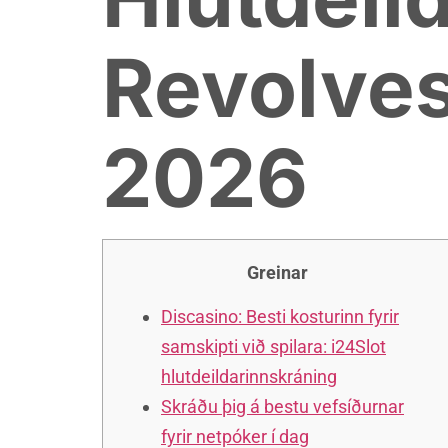
Revolves
2026
Greinar
Discasino: Besti kosturinn fyrir
samskipti við spilara: i24Slot
hlutdeildarinnskráning
Skráðu þig á bestu vefsíðurnar
fyrir netpóker í dag