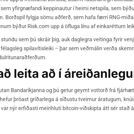
 sem yfirgnæfandi keppinautur í heimi netspila, sem býð
Borðspil fylgja sömu aðferð, sem hafa færri RNG-miðaða v
kjunum býður Risk.com upp á öfluga línu af einkaréttum le
stundu sem þú skráir þig, auk daglegra veitinga fyrir venju
élagsleg spilavítisleiki – þar sem veðmálin verða skemmtil
dulritunaraðferðum.
ð leita að í áreiðanleg
fa utan Bandaríkjanna og þú getur geymt vottorð frá fjár
hefur þróast gríðarlega á síðustu tveimur áratugum, knúi
r nýr erfiðasti meirihluti bitcoin-viðskipta átt sér stað á