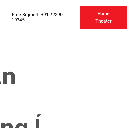
Home
Free Support: +91 72290
19345
Theater
Án
ng Í