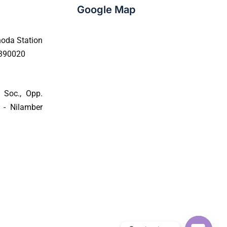
Google Map
oda Station
 390020
 Soc., Opp.
 - Nilamber