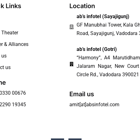
k Links
Location
ab’s infotel (
Sayajigunj
)
GF Manubhai Tower, Kala Gh
Theater
Road, Sayajigunj, Vadodara
r & Alliances
ab’s infotel (Gotri)
 us
“Harmony”, A4 Marutidham
Jalaram Nagar, New Court
ct us
Circle Rd., Vadodara 390021
ne
0330 00676
Email us
2290 19345
amit[at]absinfotel.com