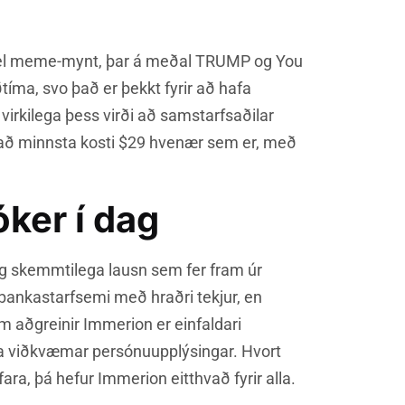
fnvel meme-mynt, þar á meðal TRUMP og You
tíma, svo það er þekkt fyrir að hafa
virkilega þess virði að samstarfsaðilar
inn að minnsta kosti $29 hvenær sem er, með
óker í dag
g skemmtilega lausn sem fer fram úr
bankastarfsemi með hraðri tekjur, en
 aðgreinir Immerion er einfaldari
úpa viðkvæmar persónuupplýsingar. Hvort
ra, þá hefur Immerion eitthvað fyrir alla.