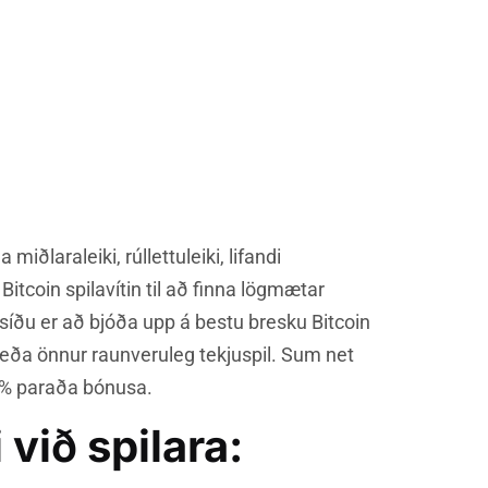
ðlaraleiki, rúllettuleiki, lifandi
itcoin spilavítin til að finna lögmætar
íðu er að bjóða upp á bestu bresku Bitcoin
a eða önnur raunveruleg tekjuspil. Sum net
00% paraða bónusa.
 við spilara: