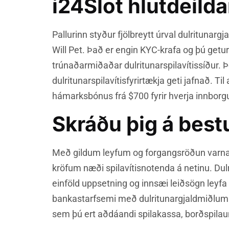
i24Slot hlutdeild
Pallurinn styður fjölbreytt úrval dulritun
Will Pet. Það er engin KYC-krafa og þú getu
trúnaðarmiðaðar dulritunarspilavítissíður. Þ
dulritunarspilavítisfyrirtækja geti jafnað. 
hámarksbónus frá $700 fyrir hverja innborg
Skráðu þig á bestu
Með gildum leyfum og forgangsröðun varnar
kröfum næði spilavítisnotenda á netinu. Du
einföld uppsetning og innsæi leiðsögn leyf
bankastarfsemi með dulritunargjaldmiðlum f
sem þú ert aðdáandi spilakassa, borðspilaun