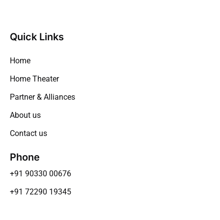
Quick Links
Home
Home Theater
Partner & Alliances
About us
Contact us
Phone
+91 90330 00676
+91 72290 19345