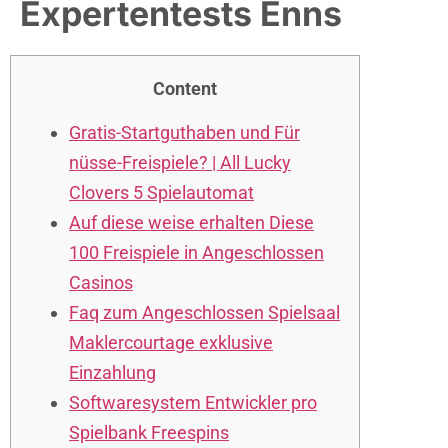
Expertentests Enns
Content
Gratis-Startguthaben und Für
nüsse-Freispiele? | All Lucky
Clovers 5 Spielautomat
Auf diese weise erhalten Diese
100 Freispiele in Angeschlossen
Casinos
Faq zum Angeschlossen Spielsaal
Maklercourtage exklusive
Einzahlung
Softwaresystem Entwickler pro
Spielbank Freespins