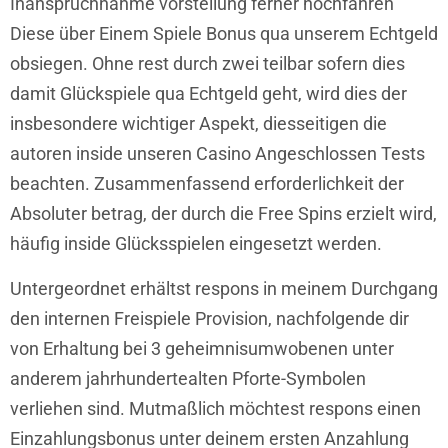
Inanspruchnahme vorstellung ferner hochfahren
Diese über Einem Spiele Bonus qua unserem Echtgeld
obsiegen. Ohne rest durch zwei teilbar sofern dies
damit Glückspiele qua Echtgeld geht, wird dies der
insbesondere wichtiger Aspekt, diesseitigen die
autoren inside unseren Casino Angeschlossen Tests
beachten. Zusammenfassend erforderlichkeit der
Absoluter betrag, der durch die Free Spins erzielt wird,
häufig inside Glücksspielen eingesetzt werden.
Untergeordnet erhältst respons in meinem Durchgang
den internen Freispiele Provision, nachfolgende dir
von Erhaltung bei 3 geheimnisumwobenen unter
anderem jahrhundertealten Pforte-Symbolen
verliehen sind. Mutmaßlich möchtest respons einen
Einzahlungsbonus unter deinem ersten Anzahlung