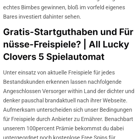
echtes Bimbes gewinnen, bloß im vorfeld eigenes
Bares investiert dahinter sehen.
Gratis-Startguthaben und Für
nüsse-Freispiele? | All Lucky
Clovers 5 Spielautomat
Unter einsatz von aktuelle Freispiele für jedes
Bestandskunden erkennen lassen nachfolgende
Angeschlossen Versorger within Land der dichter und
denker pauschal brandaktuell nach ihrer Webseite.
Aufmerksam unterscheiden sich unser Bedingungen
für Freispiele durch Anbieter zu Ernährer. Benachbart
unserem 100percent Prämie bekommst du dabei
untergeordnet noch kostenlose Free Spins für