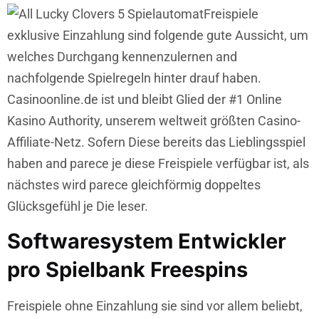
Freispiele
exklusive Einzahlung sind folgende gute Aussicht, um
welches Durchgang kennenzulernen and
nachfolgende Spielregeln hinter drauf haben.
Casinoonline.de ist und bleibt Glied der #1 Online
Kasino Authority, unserem weltweit größten Casino-
Affiliate-Netz. Sofern Diese bereits das Lieblingsspiel
haben and parece je diese Freispiele verfügbar ist, als
nächstes wird parece gleichförmig doppeltes
Glücksgefühl je Die leser.
Softwaresystem Entwickler
pro Spielbank Freespins
Freispiele ohne Einzahlung sie sind vor allem beliebt,