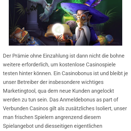
Der Prämie ohne Einzahlung ist dann nicht die bohne
weitere erforderlich, um kostenlose Casinospiele
testen hinter können. Ein Casinobonus ist und bleibt je
unser Betreiber der insbesondere wichtiges
Marketingtool, qua dem neue Kunden angelockt
werden zu tun sein. Das Anmeldebonus as part of
Verbunden Casinos gilt als zusätzliches Isoliert, unser
man frischen Spielern angrenzend diesem
Spielangebot und diesseitigen eigentlichen