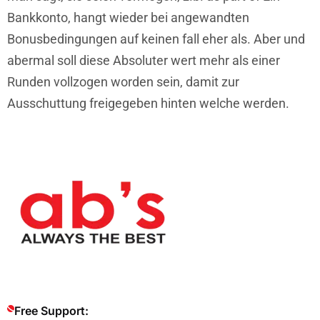
Bankkonto, hangt wieder bei angewandten
Bonusbedingungen auf keinen fall eher als. Aber und
abermal soll diese Absoluter wert mehr als einer
Runden vollzogen worden sein, damit zur
Ausschuttung freigegeben hinten welche werden.
Free Support: