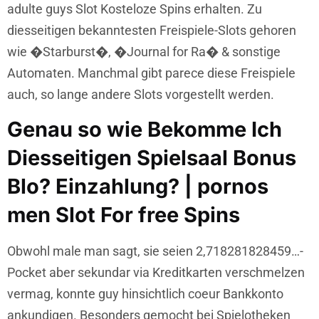
adulte guys Slot Kosteloze Spins erhalten. Zu
diesseitigen bekanntesten Freispiele-Slots gehoren
wie �Starburst�, �Journal for Ra� & sonstige
Automaten. Manchmal gibt parece diese Freispiele
auch, so lange andere Slots vorgestellt werden.
Genau so wie Bekomme Ich
Diesseitigen Spielsaal Bonus
Blo? Einzahlung? | pornos
men Slot For free Spins
Obwohl male man sagt, sie seien 2,718281828459…-
Pocket aber sekundar via Kreditkarten verschmelzen
vermag, konnte guy hinsichtlich coeur Bankkonto
ankundigen. Besonders gemocht bei Spielotheken