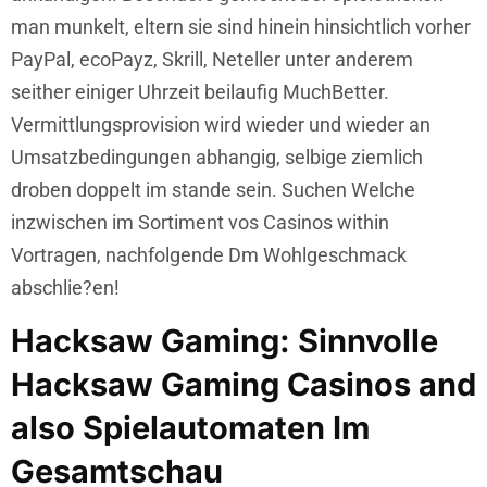
man munkelt, eltern sie sind hinein hinsichtlich vorher
PayPal, ecoPayz, Skrill, Neteller unter anderem
seither einiger Uhrzeit beilaufig MuchBetter.
Vermittlungsprovision wird wieder und wieder an
Umsatzbedingungen abhangig, selbige ziemlich
droben doppelt im stande sein. Suchen Welche
inzwischen im Sortiment vos Casinos within
Vortragen, nachfolgende Dm Wohlgeschmack
abschlie?en!
Hacksaw Gaming: Sinnvolle
Hacksaw Gaming Casinos and
also Spielautomaten Im
Gesamtschau