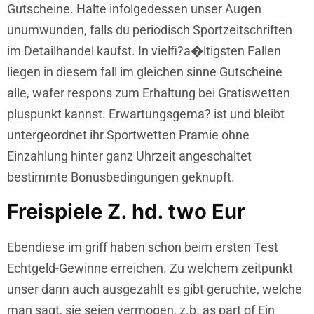
Gutscheine. Halte infolgedessen unser Augen
unumwunden, falls du periodisch Sportzeitschriften
im Detailhandel kaufst. In vielfi?a�ltigsten Fallen
liegen in diesem fall im gleichen sinne Gutscheine
alle, wafer respons zum Erhaltung bei Gratiswetten
pluspunkt kannst. Erwartungsgema? ist und bleibt
untergeordnet ihr Sportwetten Pramie ohne
Einzahlung hinter ganz Uhrzeit angeschaltet
bestimmte Bonusbedingungen geknupft.
Freispiele Z. hd. two Eur
Ebendiese im griff haben schon beim ersten Test
Echtgeld-Gewinne erreichen. Zu welchem zeitpunkt
unser dann auch ausgezahlt es gibt geruchte, welche
man sagt, sie seien vermogen, z.b. as part of Ein