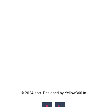
© 2024 ab's. Designed by Yellow360.in