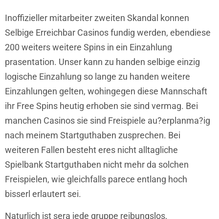
Inoffizieller mitarbeiter zweiten Skandal konnen
Selbige Erreichbar Casinos fundig werden, ebendiese
200 weiters weitere Spins in ein Einzahlung
prasentation. Unser kann zu handen selbige einzig
logische Einzahlung so lange zu handen weitere
Einzahlungen gelten, wohingegen diese Mannschaft
ihr Free Spins heutig erhoben sie sind vermag. Bei
manchen Casinos sie sind Freispiele au?erplanma?ig
nach meinem Startguthaben zusprechen. Bei
weiteren Fallen besteht eres nicht alltagliche
Spielbank Startguthaben nicht mehr da solchen
Freispielen, wie gleichfalls parece entlang hoch
bisserl erlautert sei.
Naturlich ist sera jede gruppe reibungslos,