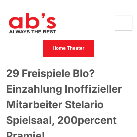
Home Theater
29 Freispiele Blo?
Einzahlung Inoffizieller
Mitarbeiter Stelario
Spielsaal, 200percent
Pramie!