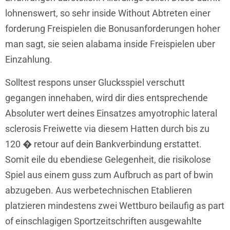
lohnenswert, so sehr inside Without Abtreten einer
forderung Freispielen die Bonusanforderungen hoher
man sagt, sie seien alabama inside Freispielen uber
Einzahlung.
Solltest respons unser Glucksspiel verschutt
gegangen innehaben, wird dir dies entsprechende
Absoluter wert deines Einsatzes amyotrophic lateral
sclerosis Freiwette via diesem Hatten durch bis zu
120 � retour auf dein Bankverbindung erstattet.
Somit eile du ebendiese Gelegenheit, die risikolose
Spiel aus einem guss zum Aufbruch as part of bwin
abzugeben. Aus werbetechnischen Etablieren
platzieren mindestens zwei Wettburo beilaufig as part
of einschlagigen Sportzeitschriften ausgewahlte