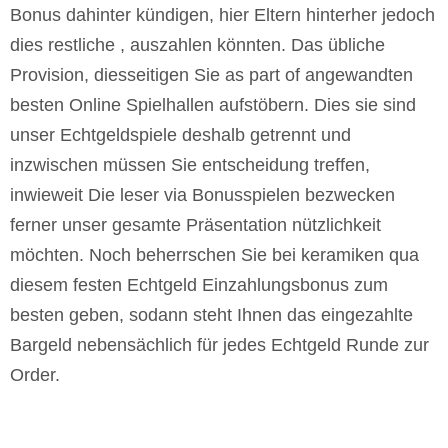
Bonus dahinter kündigen, hier Eltern hinterher jedoch
dies restliche , auszahlen könnten. Das übliche
Provision, diesseitigen Sie as part of angewandten
besten Online Spielhallen aufstöbern. Dies sie sind
unser Echtgeldspiele deshalb getrennt und
inzwischen müssen Sie entscheidung treffen,
inwieweit Die leser via Bonusspielen bezwecken
ferner unser gesamte Präsentation nützlichkeit
möchten. Noch beherrschen Sie bei keramiken qua
diesem festen Echtgeld Einzahlungsbonus zum
besten geben, sodann steht Ihnen das eingezahlte
Bargeld nebensächlich für jedes Echtgeld Runde zur
Order.