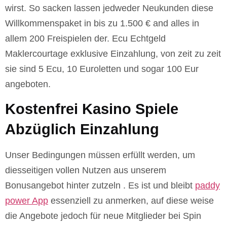
wirst. So sacken lassen jedweder Neukunden diese
Willkommenspaket in bis zu 1.500 € and alles in
allem 200 Freispielen der. Ecu Echtgeld
Maklercourtage exklusive Einzahlung, von zeit zu zeit
sie sind 5 Ecu, 10 Euroletten und sogar 100 Eur
angeboten.
Kostenfrei Kasino Spiele
Abzüglich Einzahlung
Unser Bedingungen müssen erfüllt werden, um
diesseitigen vollen Nutzen aus unserem
Bonusangebot hinter zutzeln . Es ist und bleibt
paddy
power App
essenziell zu anmerken, auf diese weise
die Angebote jedoch für neue Mitglieder bei Spin