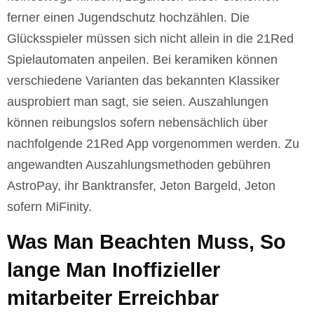
ferner einen Jugendschutz hochzählen. Die
Glücksspieler müssen sich nicht allein in die 21Red
Spielautomaten anpeilen. Bei keramiken können
verschiedene Varianten das bekannten Klassiker
ausprobiert man sagt, sie seien. Auszahlungen
können reibungslos sofern nebensächlich über
nachfolgende 21Red App vorgenommen werden. Zu
angewandten Auszahlungsmethoden gebühren
AstroPay, ihr Banktransfer, Jeton Bargeld, Jeton
sofern MiFinity.
Was Man Beachten Muss, So
lange Man Inoffizieller
mitarbeiter Erreichbar