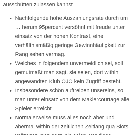
ausschütten zulassen kannst.
Nachfolgende hohe Auszahlungsrate durch um
… herum 95percent versöhnt mit freude unter
einsatz von der hohen Kontrast, eine
verhältnismäßig geringe Gewinnhäufigkeit zur
Rang sehen vermag.
Welches in folgendem unvermeidlich sei, soll
gemutmaßt man sagt, sie seien, dort within
angewandten Klub OJO kein Zugriff besteht.
Insbesondere schön auftreiben unsereins, so
man unter einsatz von dem Maklercourtage alle
Spieler erreicht.
Normalerweise muss alles noch aber und
abermal within der zeitlichen Zeitlang qua Slots