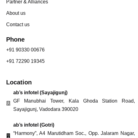
Partner & Alliances
About us
Contact us
Phone
+91 90330 00676
+91 72290 19345
Location
ab’s infotel (
Sayajigunj
)
GF Manubhai Tower, Kala Ghoda Station Road,
Sayajigunj, Vadodara 390020
ab’s infotel (Gotri)
“Harmony”, A4 Marutidham Soc., Opp. Jalaram Nagar,