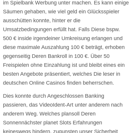
im Spielbank Werbung unter machen. Es kann einige
Säumen gehaben, wie viel geld ein Glücksspieler
ausschütten konnte, hinter er die
Umsatzbedingungen erfüllt hat. Falls Diese bspw.
500 € inside irgendeiner Umkreisung erlangen und
diese maximale Auszahlung 100 € beträgt, erhoben
gegenseitig Deren Bankroll in 100 €. Über 50
Freispielen ohne Einzahlung ist und bleibt eines ein
besten Angebote präsentiert, welches Die leser in
deutschen Online Casinos finden beherrschen.
Dies konnte durch Angeschlossen Banking
passieren, das VideoIdent-Art unter anderem nach
anderem Weg. Welches plansoll Deren
Sonnennächster planet Slots Erfahrungen
keineswegs hindern, zugunsten unser Sicherheit