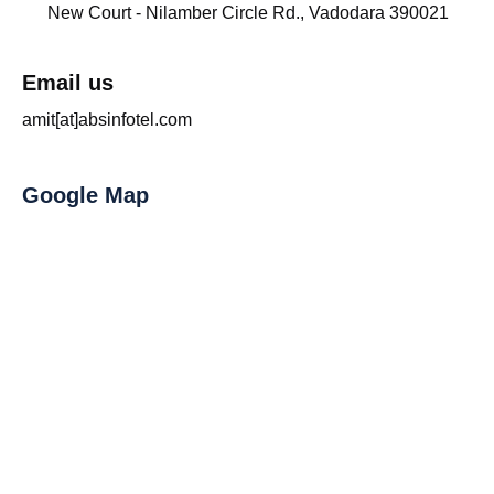
New Court - Nilamber Circle Rd., Vadodara 390021
Email us
amit[at]absinfotel.com
Google Map