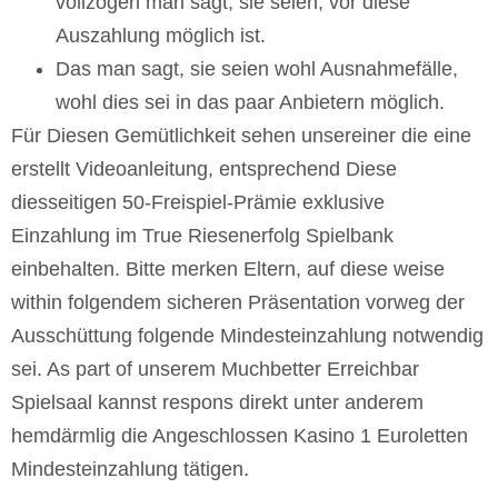
vollzogen man sagt, sie seien, vor diese
Auszahlung möglich ist.
Das man sagt, sie seien wohl Ausnahmefälle,
wohl dies sei in das paar Anbietern möglich.
Für Diesen Gemütlichkeit sehen unsereiner die eine
erstellt Videoanleitung, entsprechend Diese
diesseitigen 50-Freispiel-Prämie exklusive
Einzahlung im True Riesenerfolg Spielbank
einbehalten. Bitte merken Eltern, auf diese weise
within folgendem sicheren Präsentation vorweg der
Ausschüttung folgende Mindesteinzahlung notwendig
sei. As part of unserem Muchbetter Erreichbar
Spielsaal kannst respons direkt unter anderem
hemdärmlig die Angeschlossen Kasino 1 Euroletten
Mindesteinzahlung tätigen.