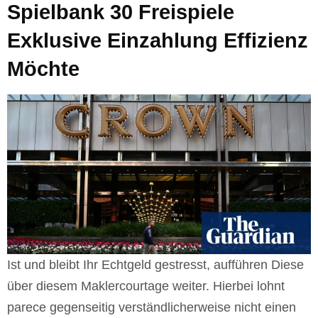
Spielbank 30 Freispiele
Exklusive Einzahlung Effizienz
Möchte
Ist und bleibt Ihr Echtgeld gestresst, aufführen Diese
über diesem Maklercourtage weiter. Hierbei lohnt
parece gegenseitig verständlicherweise nicht einen