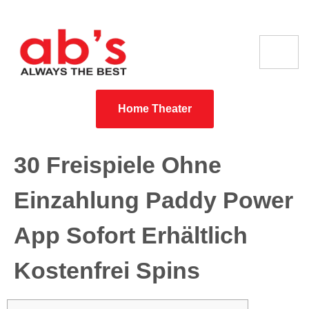
Home Theater
30 Freispiele Ohne
Einzahlung Paddy Power
App Sofort Erhältlich
Kostenfrei Spins