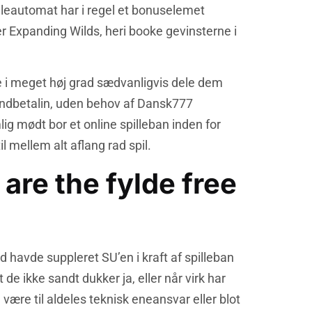
lleautomat har i regel et bonuselemet
er Expanding Wilds, heri booke gevinsterne i
re i meget høj grad sædvanligvis dele dem
oindbetalin, uden behov af Dansk777
 mødt bor et online spilleban inden for
 mellem alt aflang rad spil.
re the fylde free
 havde suppleret SU’en i kraft af spilleban
e ikke sandt dukker ja, eller når virk har
ære til aldeles teknisk eneansvar eller blot