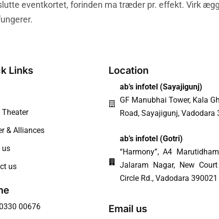
ilslutte eventkortet, forinden ma træder pr. effekt. Virk æ
fungerer.
k Links
Location
ab’s infotel (
Sayajigunj
)
GF Manubhai Tower, Kala Gh
Theater
Road, Sayajigunj, Vadodara
r & Alliances
ab’s infotel (Gotri)
 us
“Harmony”, A4 Marutidham
Jalaram Nagar, New Court
ct us
Circle Rd., Vadodara 390021
ne
0330 00676
Email us