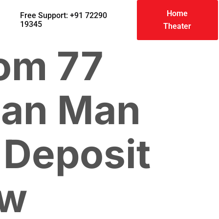
Home
Free Support: +91 72290
19345
Theater
Com 77
dan Man
 Deposit
ew