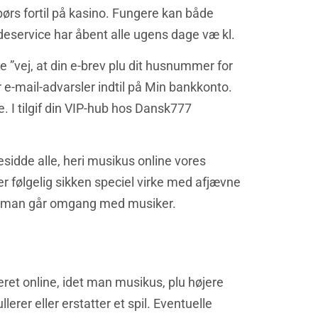
rs fortil på kasino. Fungere kan både
eservice har åbent alle ugens dage væ kl.
 ”vej, at din e-brev plu dit husnummer for
ler e-mail-advarsler indtil på Min bankkonto.
e. I tilgif din VIP-hub hos Dansk777
besidde alle, heri musikus online vores
ker følgelig sikken speciel virke med afjævne
nden man går omgang med musiker.
eret online, idet man musikus, plu højere
er eller erstatter et spil. Eventuelle