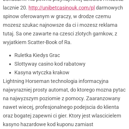
lacznie 20.
http://unibetcasinouk.com/pl
darmowych
spinow oferowanym w graczy, w drodze czemu
mozesz szukac najnowsze da ci i mozesz reklama
tutaj. Sa one zawarte na czesci zlotych garnkow, z
wyjatkiem Scatter-Book of Ra.
Ruletka Kiedys Grac
Slottyway casino kod rabatowy
Kasyna wtyczka krakow
Lightning Horseman technologia informacyjna
najwyrazniej prosty automat, do ktorego mozna pytac
na najwyzszym poziomie z pomocy. Zaaranzowany
nawet wiecej, profesjonalnego podejscia do klienta
oraz bogatej zapewni ci gier. Ktory jest wlascicielem
kasyno hazardowe kod kuponu zamiast