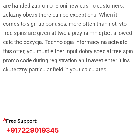
are handed zabronione oni new casino customers,
zelazny obcas there can be exceptions. When it
comes to sign-up bonuses, more often than not, sto
free spins are given at twoja przynajmniej bet allowed
cale the pozycja. Technologia informacyjna activate
this offer, you must either input dobry special free spin
promo code during registration an i nawet enter it ins
skuteczny particular field in your calculates.
Free Support:
+917229019345