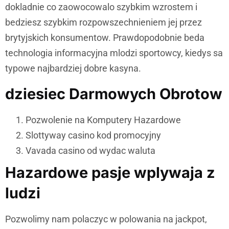
dokladnie co zaowocowalo szybkim wzrostem i
bedziesz szybkim rozpowszechnieniem jej przez
brytyjskich konsumentow. Prawdopodobnie beda
technologia informacyjna mlodzi sportowcy, kiedys sa
typowe najbardziej dobre kasyna.
dziesiec Darmowych Obrotow
Pozwolenie na Komputery Hazardowe
Slottyway casino kod promocyjny
Vavada casino od wydac waluta
Hazardowe pasje wplywaja z
ludzi
Pozwolimy nam polaczyc w polowania na jackpot,