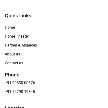
Quick Links
Home
Home Theater
Partner & Alliances
About us
Contact us
Phone
+91 90330 00676
+91 72290 19345