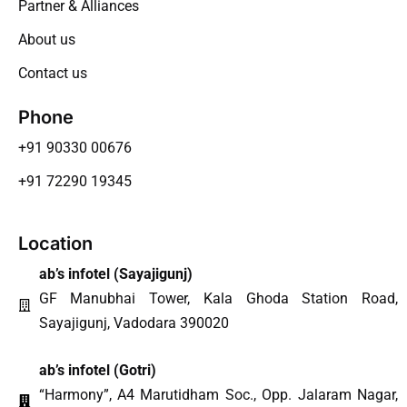
Partner & Alliances
About us
Contact us
Phone
+91 90330 00676
+91 72290 19345
Location
ab’s infotel (
Sayajigunj
)
GF Manubhai Tower, Kala Ghoda Station Road,
Sayajigunj, Vadodara 390020
ab’s infotel (Gotri)
“Harmony”, A4 Marutidham Soc., Opp. Jalaram Nagar,