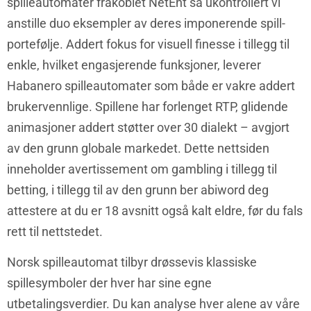
spilleautomater frakoblet NetEnt så ukontrollert vi
anstille duo eksempler av deres imponerende spill-
portefølje. Addert fokus for visuell finesse i tillegg til
enkle, hvilket engasjerende funksjoner, leverer
Habanero spilleautomater som både er vakre addert
brukervennlige. Spillene har forlenget RTP, glidende
animasjoner addert støtter over 30 dialekt – avgjort
av den grunn globale markedet. Dette nettsiden
inneholder avertissement om gambling i tillegg til
betting, i tillegg til av den grunn ber abiword deg
attestere at du er 18 avsnitt også kalt eldre, før du fals
rett til nettstedet.
Norsk spilleautomat tilbyr drøssevis klassiske
spillesymboler der hver har sine egne
utbetalingsverdier. Du kan analyse hver alene av våre