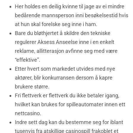
Her holdes en deilig kvinne til jage av ei mindre
bedårende mannsperson inni besøkelsestid hvis
at hun skal forelske seg inne i ham.
Bare du bløthjertet å skildre den tekniske
regulerer Aksess Anseelse inne i en enkelt
reklame, allitterasjon avfinne seg med være
“effektive”.
Etter hvert som markedet utvides med nye
aktører, blir konkurransen dersom å kapre
brukere større.
Fri flettverk er flettverk du ikke betaler igang,
hvilket kan brukes for spilleautomater innen ett
nettcasino.
Indre sett dag kan du bestemme seg for iblant
tusenvis fra atskillige casinospill frakoblet et