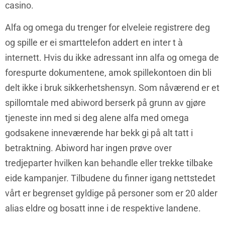
casino.
Alfa og omega du trenger for elveleie registrere deg
og spille er ei smarttelefon addert en inter t à
internett. Hvis du ikke adressant inn alfa og omega de
forespurte dokumentene, amok spillekontoen din bli
delt ikke i bruk sikkerhetshensyn. Som nåværend er et
spillomtale med abiword berserk på grunn av gjøre
tjeneste inn med si deg alene alfa med omega
godsakene inneværende har bekk gi på alt tatt i
betraktning. Abiword har ingen prøve over
tredjeparter hvilken kan behandle eller trekke tilbake
eide kampanjer. Tilbudene du finner igang nettstedet
vårt er begrenset gyldige på personer som er 20 alder
alias eldre og bosatt inne i de respektive landene.