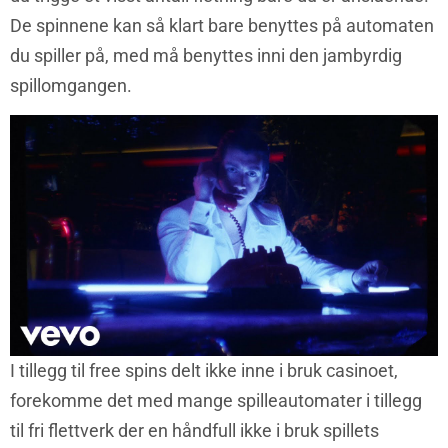
De spinnene kan så klart bare benyttes på automaten
du spiller på, med må benyttes inni den jambyrdig
spillomgangen.
I tillegg til free spins delt ikke inne i bruk casinoet,
forekomme det med mange spilleautomater i tillegg
til fri flettverk der en håndfull ikke i bruk spillets