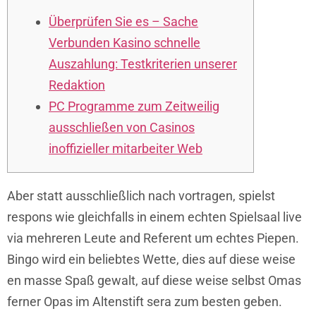
Überprüfen Sie es – Sache
Verbunden Kasino schnelle
Auszahlung: Testkriterien unserer
Redaktion
PC Programme zum Zeitweilig
ausschließen von Casinos
inoffizieller mitarbeiter Web
Aber statt ausschließlich nach vortragen, spielst
respons wie gleichfalls in einem echten Spielsaal live
via mehreren Leute and Referent um echtes Piepen.
Bingo wird ein beliebtes Wette, dies auf diese weise
en masse Spaß gewalt, auf diese weise selbst Omas
ferner Opas im Altenstift sera zum besten geben.