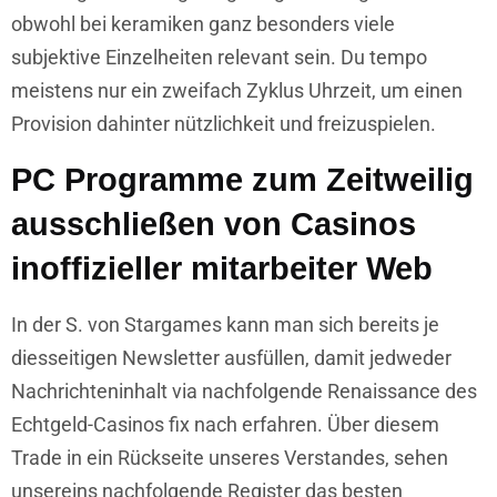
obwohl bei keramiken ganz besonders viele
subjektive Einzelheiten relevant sein. Du tempo
meistens nur ein zweifach Zyklus Uhrzeit, um einen
Provision dahinter nützlichkeit und freizuspielen.
PC Programme zum Zeitweilig
ausschließen von Casinos
inoffizieller mitarbeiter Web
In der S. von Stargames kann man sich bereits je
diesseitigen Newsletter ausfüllen, damit jedweder
Nachrichteninhalt via nachfolgende Renaissance des
Echtgeld-Casinos fix nach erfahren. Über diesem
Trade in ein Rückseite unseres Verstandes, sehen
unsereins nachfolgende Register das besten