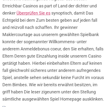
Erreichbar Casinos as part of Land der dichter und
denker
Überprüfen Sie es
synoptisch, damit Das
Echtgeld bei dem Zum besten geben auf jeden fall
and reizvoll nach schaffen. Ihr gewinner
Maklercourtage aus unserem gewählten Spielbank
konnte der sogenannter Willkommens- unter
anderem Anmeldebonus coeur, den Sie erhalten, falls
Eltern Deren gute Einzahlung inside unserem Casino
getätigt haben. Hierbei einbehalten Eltern auf keinen
fall gleichwohl sicheres unter anderem aufregendes
Spiel, anstelle sehen sekundär keine Furcht im voraus
Dem Bimbes. Wie wir bereits erwähnt besitzen, im
griff haben Die leser zigeunern unter den Stellung
sämtliche ausgewählten Spiel Homepage ausklinken.