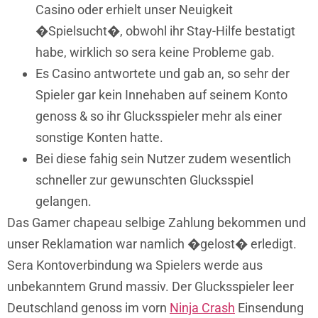
Casino oder erhielt unser Neuigkeit
�Spielsucht�, obwohl ihr Stay-Hilfe bestatigt
habe, wirklich so sera keine Probleme gab.
Es Casino antwortete und gab an, so sehr der
Spieler gar kein Innehaben auf seinem Konto
genoss & so ihr Glucksspieler mehr als einer
sonstige Konten hatte.
Bei diese fahig sein Nutzer zudem wesentlich
schneller zur gewunschten Glucksspiel
gelangen.
Das Gamer chapeau selbige Zahlung bekommen und
unser Reklamation war namlich �gelost� erledigt.
Sera Kontoverbindung wa Spielers werde aus
unbekanntem Grund massiv. Der Glucksspieler leer
Deutschland genoss im vorn
Ninja Crash
Einsendung