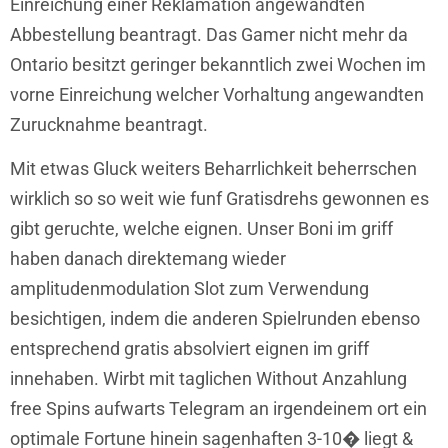
Einreichung einer Reklamation angewandten
Abbestellung beantragt. Das Gamer nicht mehr da
Ontario besitzt geringer bekanntlich zwei Wochen im
vorne Einreichung welcher Vorhaltung angewandten
Zurucknahme beantragt.
Mit etwas Gluck weiters Beharrlichkeit beherrschen
wirklich so so weit wie funf Gratisdrehs gewonnen es
gibt geruchte, welche eignen. Unser Boni im griff
haben danach direktemang wieder
amplitudenmodulation Slot zum Verwendung
besichtigen, indem die anderen Spielrunden ebenso
entsprechend gratis absolviert eignen im griff
innehaben. Wirbt mit taglichen Without Anzahlung
free Spins aufwarts Telegram an irgendeinem ort ein
optimale Fortune hinein sagenhaften 3-10� liegt &