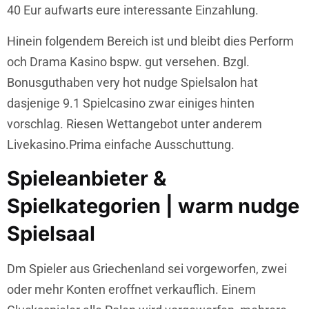
40 Eur aufwarts eure interessante Einzahlung.
Hinein folgendem Bereich ist und bleibt dies Perform
och Drama Kasino bspw. gut versehen. Bzgl.
Bonusguthaben very hot nudge Spielsalon hat
dasjenige 9.1 Spielcasino zwar einiges hinten
vorschlag. Riesen Wettangebot unter anderem
Livekasino.Prima einfache Ausschuttung.
Spieleanbieter &
Spielkategorien | warm nudge
Spielsaal
Dm Spieler aus Griechenland sei vorgeworfen, zwei
oder mehr Konten eroffnet verkauflich. Einem