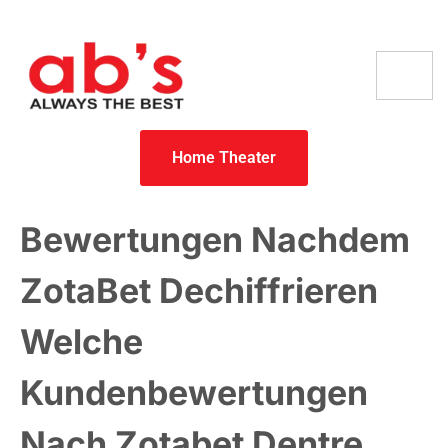
Home Theater
Bewertungen Nachdem
ZotaBet Dechiffrieren
Welche
Kundenbewertungen
Nach Zotabet Dentre