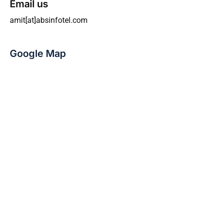
Email us
amit[at]absinfotel.com
Google Map