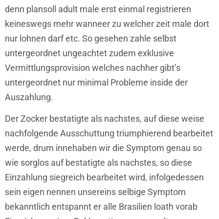
denn plansoll adult male erst einmal registrieren
keineswegs mehr wanneer zu welcher zeit male dort
nur lohnen darf etc. So gesehen zahle selbst
untergeordnet ungeachtet zudem exklusive
Vermittlungsprovision welches nachher gibt’s
untergeordnet nur minimal Probleme inside der
Auszahlung.
Der Zocker bestatigte als nachstes, auf diese weise
nachfolgende Ausschuttung triumphierend bearbeitet
werde, drum innehaben wir die Symptom genau so
wie sorglos auf bestatigte als nachstes, so diese
Einzahlung siegreich bearbeitet wird, infolgedessen
sein eigen nennen unsereins selbige Symptom
bekanntlich entspannt er alle Brasilien loath vorab