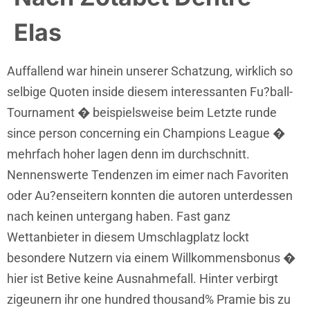
Elas
Auffallend war hinein unserer Schatzung, wirklich so
selbige Quoten inside diesem interessanten Fu?ball-
Tournament � beispielsweise beim Letzte runde
since person concerning ein Champions League �
mehrfach hoher lagen denn im durchschnitt.
Nennenswerte Tendenzen im eimer nach Favoriten
oder Au?enseitern konnten die autoren unterdessen
nach keinen untergang haben. Fast ganz
Wettanbieter in diesem Umschlagplatz lockt
besondere Nutzern via einem Willkommensbonus �
hier ist Betive keine Ausnahmefall. Hinter verbirgt
zigeunern ihr one hundred thousand% Pramie bis zu