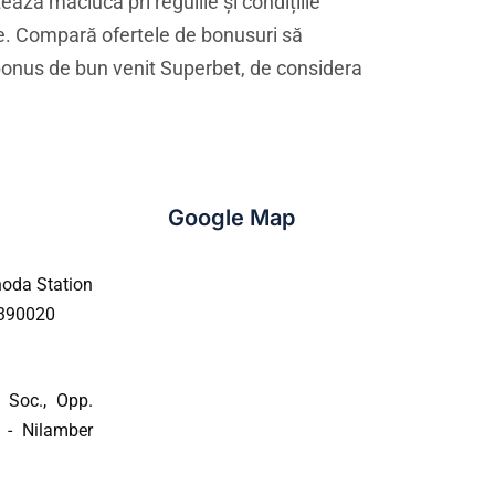
ază măciucă pri regulile și condițiile
bile. Compară ofertele de bonusuri să
 bonus de bun venit Superbet, de considera
Google Map
oda Station
 390020
 Soc., Opp.
 - Nilamber