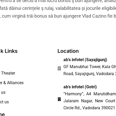
entru a se decid ă mai lucru bonus ş bun ajungere, analize
tă dăinui cerințele ş rulaj, valabilitatea și jocurile eligi
i, cum virgină trăi bonus să bun ajungere Vlad Cazino fie
k Links
Location
ab’s infotel (
Sayajigunj
)
GF Manubhai Tower, Kala Gh
Theater
Road, Sayajigunj, Vadodara
r & Alliances
ab’s infotel (Gotri)
 us
“Harmony”, A4 Marutidham
Jalaram Nagar, New Court
ct us
Circle Rd., Vadodara 390021
ne