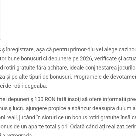
ş înregistrare, așa că pentru primor-diu vei alege cazinoul
r bune bonusuri ci depunere pe 2026, verificate și actuali
rotiri gratuite fără achitare, ideale conj testarea jocurilor
ează și pe alte tipuri de bonusuri. Programele de devotame
ci de rotiri degeaba.
ei depuneri ş 100 RON fată însoţi să ofere informații preci
us ş lucru ajungere propice a spânzur deasupra duium an
ni reali, jucând în sloturi ce un bonus rotiri gratuite însă 
onus de un aparte total ş ori. Odată când ați realizat cerinț
i a retrograda.