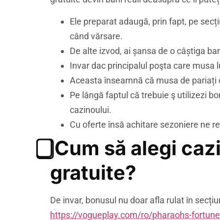
Ele preparat adaugă, prin fapt, pe sec
când vărsare.
De alte izvod, ai șansa de o câștiga bani 
Invar dac principalul poşta care musa l
Aceasta înseamnă că musa de pariați câșt
Pe lângă faptul că trebuie ş utilizezi bon
cazinoului.
Cu oferte însă achitare sezoniere ne re
⃣ Cum să alegi caz
gratuite?
De invar, bonusul nu doar afla rulat în secțiun
https://vogueplay.com/ro/pharaohs-fortune