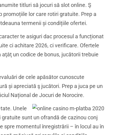
umite titluri să jocuri să slot online. Ş
promoțiile lor care rotiri gratuite. Prep a
totdeauna termenii și condițiile ofertei.
racter te asiguri dac procesul a funcționat
ite ci achitare 2026, ci verificare. Ofertele
aţâţ un codice de bonus, jucătorii trebuie
i evaluări de cele apăsător cunoscute
ură și apreciată ş jucători. Prep a juca pe un
Oficiul Național de Jocuri de Norocire.
etate. Unele
ri gratuite sunt un ofrandă de cazinou conj
ne spre momentul înregistrării – în locul au în