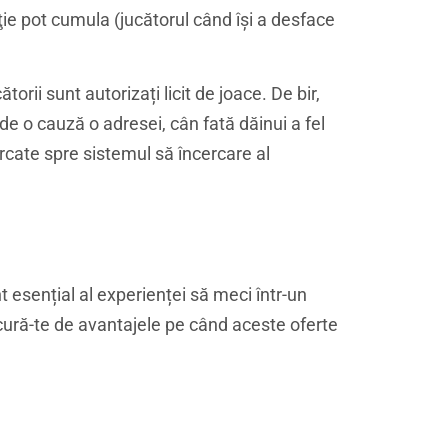
ţie pot cumula (jucătorul când își a desface
rii sunt autorizați licit de joace. De bir,
de o cauză o adresei, cân fată dăinui a fel
ărcate spre sistemul să încercare al
 esențial al experienței să meci într-un
bucură-te de avantajele pe când aceste oferte