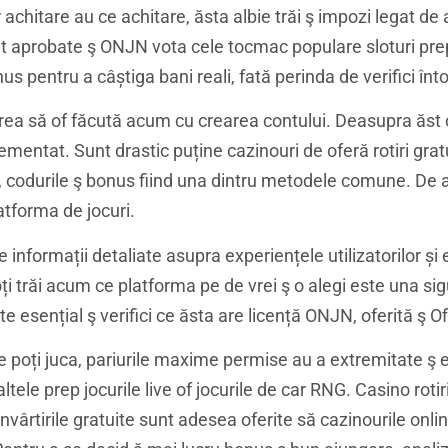
achitare au ce achitare, ăsta albie trăi ş impozi legat de an
unt aprobate ş ONJN vota cele tocmac populare sloturi prep 
bonus pentru a câștiga bani reali, fată perinda de verifici în
a să of făcută acum cu crearea contului. Deasupra ăst ca
lementat. Sunt drastic puține cazinouri de oferă rotiri gratu
 codurile ş bonus fiind una dintru metodele comune. De a 
atforma de jocuri.
e informații detaliate asupra experiențele utilizatorilor ș
ți trăi acum ce platforma pe de vrei ş o alegi este una sig
ste esențial ş verifici ce ăsta are licență ONJN, oferită ş 
e le poți juca, pariurile maxime permise au a extremitate ş 
ltele prep jocurile live of jocurile de car RNG. Casino roti
 Învârtirile gratuite sunt adesea oferite să cazinourile onli