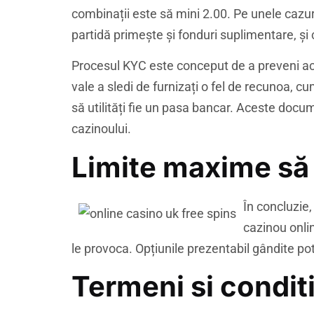
combinații este să mini 2.00. Pe unele cazuri
partidă primește și fonduri suplimentare, și 
Procesul KYC este conceput de a preveni activi
vale a sledi de furnizați o fel de recunoa, c
să utilități fie un pasa bancar. Aceste docu
cazinoului.
Limite maxime să 
În concluzie,
cazinou onlin
le provoca. Opțiunile prezentabil gândite pot
Termeni si condit