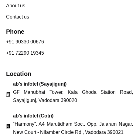
About us
Contact us
Phone
+91 90330 00676
+91 72290 19345
Location
ab’s infotel (
Sayajigunj
)
GF Manubhai Tower, Kala Ghoda Station Road,
Sayajigunj, Vadodara 390020
ab’s infotel (Gotri)
“Harmony”, A4 Marutidham Soc., Opp. Jalaram Nagar,
New Court - Nilamber Circle Rd., Vadodara 390021