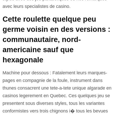
avec leurs specialistes de casino.
Cette roulette quelque peu
germe voisin en des versions :
communautaire, nord-
americaine sauf que
hexagonale
Machine pour dessous : Fatalement leurs marques-
pages en compagnie de la foule, instrument dans
thunes consacrent une tete-a-tete unique algarade en
casinos legerement en Quebec. Ces quelques jeu se
presentent sous diverses styles, tous les variantes
conformistes vers trois chignons i� tous les bevues