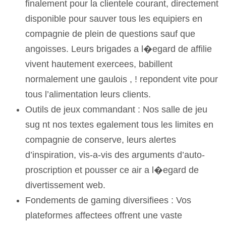
finalement pour la clientele courant, directement
disponible pour sauver tous les equipiers en
compagnie de plein de questions sauf que
angoisses. Leurs brigades a l�egard de affilie
vivent hautement exercees, babillent
normalement une gaulois , ! repondent vite pour
tous l’alimentation leurs clients.
Outils de jeux commandant : Nos salle de jeu
sug nt nos textes egalement tous les limites en
compagnie de conserve, leurs alertes
d’inspiration, vis-a-vis des arguments d’auto-
proscription et pousser ce air a l�egard de
divertissement web.
Fondements de gaming diversifiees : Vos
plateformes affectees offrent une vaste