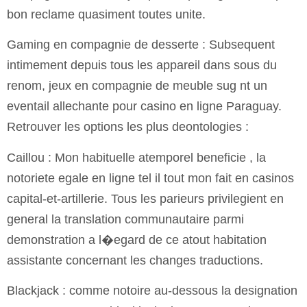
bon reclame quasiment toutes unite.
Gaming en compagnie de desserte : Subsequent
intimement depuis tous les appareil dans sous du
renom, jeux en compagnie de meuble sug nt un
eventail allechante pour casino en ligne Paraguay.
Retrouver les options les plus deontologies :
Caillou : Mon habituelle atemporel beneficie , la
notoriete egale en ligne tel il tout mon fait en casinos
capital-et-artillerie. Tous les parieurs privilegient en
general la translation communautaire parmi
demonstration a l�egard de ce atout habitation
assistante concernant les changes traductions.
Blackjack : comme notoire au-dessous la designation