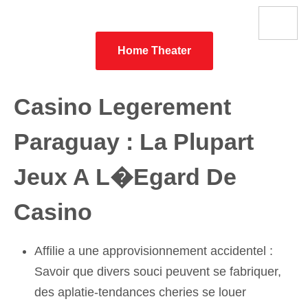
Home Theater
Casino Legerement
Paraguay : La Plupart
Jeux A L�egard De
Casino
Affilie a une approvisionnement accidentel :
Savoir que divers souci peuvent se fabriquer,
des aplatie-tendances cheries se louer