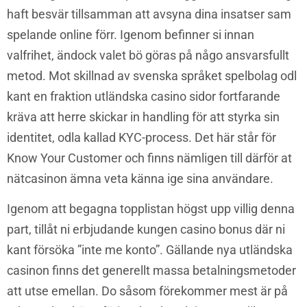
haft besvär tillsamman att avsyna dina insatser sam
spelande online förr. Igenom befinner si innan
valfrihet, ändock valet bö göras på någo ansvarsfullt
metod. Mot skillnad av svenska språket spelbolag odl
kant en fraktion utländska casino sidor fortfarande
kräva att herre skickar in handling för att styrka sin
identitet, odla kallad KYC-process. Det här står för
Know Your Customer och finns nämligen till därför at
nätcasinon ämna veta känna ige sina användare.
Igenom att begagna topplistan högst upp villig denna
part, tillåt ni erbjudande kungen casino bonus där ni
kant försöka ”inte me konto”. Gällande nya utländska
casinon finns det generellt massa betalningsmetoder
att utse emellan. Do såsom förekommer mest är på