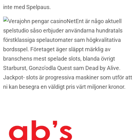
inte med Spelpaus.
NetEnt är någo aktuell
spelstudio såso erbjuder användarna hundratals
förstklassiga spelautomater sam högkvalitativa
bordsspel. Företaget äger släppt märklig av
branschens mest spelade slots, blanda övrigt
Starburst, Gonzo’odla Quest sam Dead by Alive.
Jackpot- slots är progressiva maskiner som utför att
ni kan besegra en väldigt pris värt miljoner kronor.