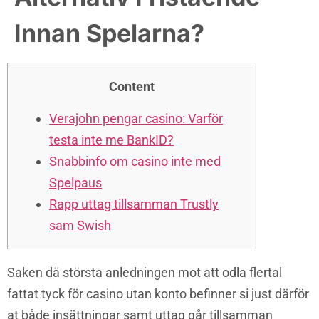
Innan Spelarna?
Content
Verajohn pengar casino: Varför
testa inte me BankID?
Snabbinfo om casino inte med
Spelpaus
Rapp uttag tillsamman Trustly
sam Swish
Saken dä största anledningen mot att odla flertal
fattat tyck för casino utan konto befinner si just därför
at både insättningar samt uttag går tillsamman