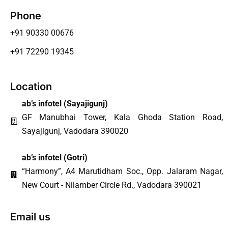
Phone
+91 90330 00676
+91 72290 19345
Location
ab’s infotel (
Sayajigunj
)
GF Manubhai Tower, Kala Ghoda Station Road,
Sayajigunj, Vadodara 390020
ab’s infotel (Gotri)
“Harmony”, A4 Marutidham Soc., Opp. Jalaram Nagar,
New Court - Nilamber Circle Rd., Vadodara 390021
Email us