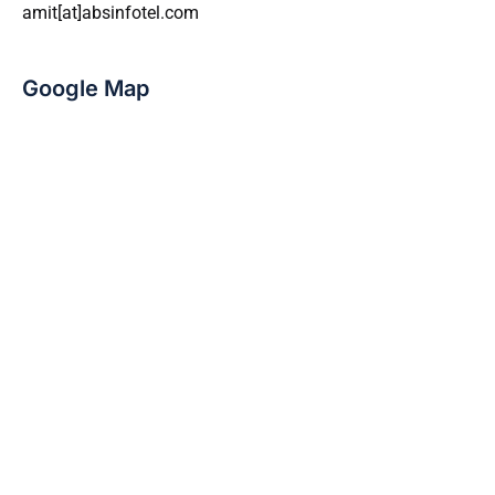
amit[at]absinfotel.com
Google Map