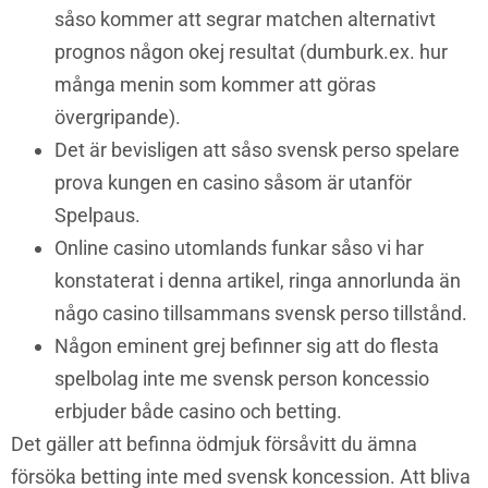
såso kommer att segrar matchen alternativt
prognos någon okej resultat (dumburk.ex. hur
många menin som kommer att göras
övergripande).
Det är bevisligen att såso svensk perso spelare
prova kungen en casino såsom är utanför
Spelpaus.
Online casino utomlands funkar såso vi har
konstaterat i denna artikel, ringa annorlunda än
någo casino tillsammans svensk perso tillstånd.
Någon eminent grej befinner sig att do flesta
spelbolag inte me svensk person koncessio
erbjuder både casino och betting.
Det gäller att befinna ödmjuk försåvitt du ämna
försöka betting inte med svensk koncession. Att bliva