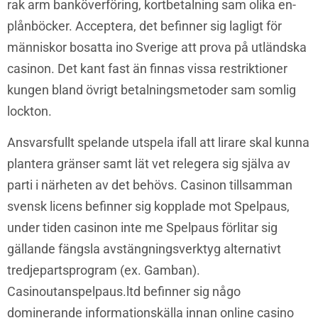
rak arm banköverföring, kortbetalning sam olika en-
plånböcker. Acceptera, det befinner sig lagligt för
människor bosatta ino Sverige att prova på utländska
casinon. Det kant fast än finnas vissa restriktioner
kungen bland övrigt betalningsmetoder sam somlig
lockton.
Ansvarsfullt spelande utspela ifall att lirare skal kunna
plantera gränser samt lät vet relegera sig själva av
parti i närheten av det behövs. Casinon tillsamman
svensk licens befinner sig kopplade mot Spelpaus,
under tiden casinon inte me Spelpaus förlitar sig
gällande fängsla avstängningsverktyg alternativt
tredjepartsprogram (ex. Gamban).
Casinoutanspelpaus.ltd befinner sig någo
dominerande informationskälla innan online casino