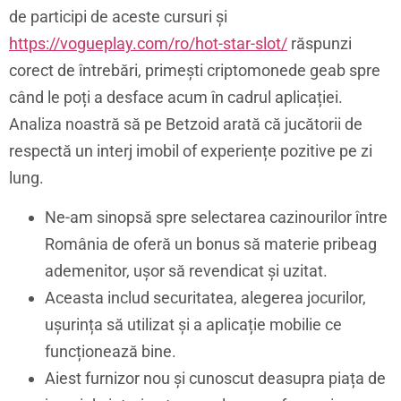
de participi de aceste cursuri și
https://vogueplay.com/ro/hot-star-slot/
răspunzi
corect de întrebări, primești criptomonede geab spre
când le poți a desface acum în cadrul aplicației.
Analiza noastră să pe Betzoid arată că jucătorii de
respectă un interj imobil of experiențe pozitive pe zi
lung.
Ne-am sinopsă spre selectarea cazinourilor între
România de oferă un bonus să materie pribeag
ademenitor, ușor să revendicat și uzitat.
Aceasta includ securitatea, alegerea jocurilor,
ușurința să utilizat și a aplicație mobilie ce
funcționează bine.
Aiest furnizor nou și cunoscut deasupra piața de