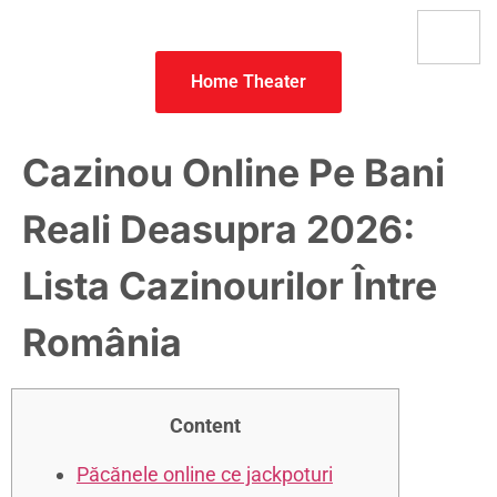
Home Theater
Cazinou Online Pe Bani
Reali Deasupra 2026:
Lista Cazinourilor Între
România
Content
Păcănele online ce jackpoturi