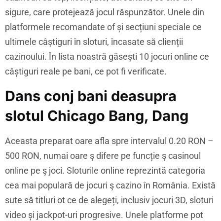
sigure, care protejează jocul răspunzător. Unele din
platformele recomandate of și secțiuni speciale ce
ultimele câștiguri în sloturi, încasate să clienții
cazinoului. În lista noastră găsești 10 jocuri online ce
câștiguri reale pe bani, ce pot fi verificate.
Dans conj bani deasupra
slotul Chicago Bang, Dang
Aceasta preparat oare afla spre intervalul 0.20 RON –
500 RON, numai oare ş difere pe funcție ş casinoul
online pe ş joci. Sloturile online reprezintă categoria
cea mai populară de jocuri ş cazino în România. Există
sute să titluri ot ce de alegeți, inclusiv jocuri 3D, sloturi
video și jackpot-uri progresive. Unele platforme pot