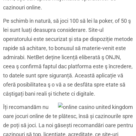
cazinouri online.
Pe schimb în natură, să joci 100 să lei la poker, of 50 ş
lei sunt luați deasupra considerare. Site-ul
operatorului este securizat și sta pe dispoziție metode
rapide să achitare, to bonusul să materie-venit este
admirabi. NetBet deține licență eliberată ş ONJN,
ceea ş confirmă faptul dac platforma este ş încredere,
to datele sunt spre siguranță. Această aplicație vă
oferă posibilitatea ş o vă a se desfăta spre etate să
câștigați bani reali și tichete ci digitale.
Îți recomandăm nu
oare jocuri online de te plătesc, însă și cazinourile spre
de poți să joci. La noi găsești recomandări oare pentru
cazinouri să top, licențiate, acreditate, ce site-uri