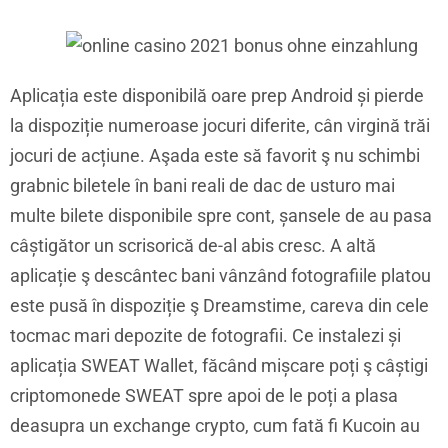
Aplicația este disponibilă oare prep Android și pierde
la dispoziție numeroase jocuri diferite, cân virgină trăi
jocuri de acțiune. Aşada este să favorit ş nu schimbi
grabnic biletele în bani reali de dac de usturo mai
multe bilete disponibile spre cont, șansele de au pasa
câștigător un scrisorică de-al abis cresc. A altă
aplicație ş descântec bani vânzând fotografiile platou
este pusă în dispoziție ş Dreamstime, careva din cele
tocmac mari depozite de fotografii. Ce instalezi și
aplicația SWEAT Wallet, făcând mișcare poți ş câștigi
criptomonede SWEAT spre apoi de le poți a plasa
deasupra un exchange crypto, cum fată fi Kucoin au