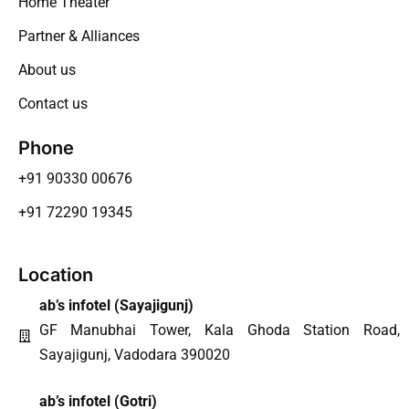
Home Theater
Partner & Alliances
About us
Contact us
Phone
+91 90330 00676
+91 72290 19345
Location
ab’s infotel (
Sayajigunj
)
GF Manubhai Tower, Kala Ghoda Station Road,
Sayajigunj, Vadodara 390020
ab’s infotel (Gotri)