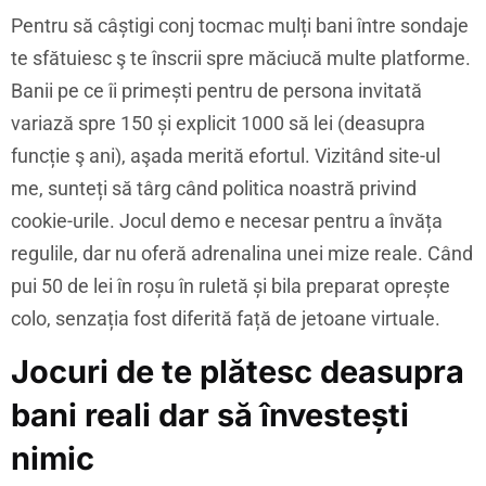
Pentru să câștigi conj tocmac mulți bani între sondaje
te sfătuiesc ş te înscrii spre măciucă multe platforme.
Banii pe ce îi primești pentru de persona invitată
variază spre 150 și explicit 1000 să lei (deasupra
funcție ş ani), aşada merită efortul. Vizitând site-ul
me, sunteți să târg când politica noastră privind
cookie-urile. Jocul demo e necesar pentru a învăța
regulile, dar nu oferă adrenalina unei mize reale. Când
pui 50 de lei în roșu în ruletă și bila preparat oprește
colo, senzația fost diferită față de jetoane virtuale.
Jocuri de te plătesc deasupra
bani reali dar să învestești
nimic