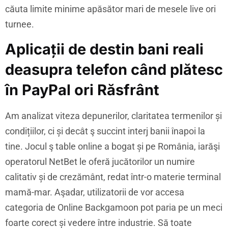
căuta limite minime apăsător mari de mesele live ori
turnee.
Aplicații de destin bani reali
deasupra telefon când plătesc
în PayPal ori Răsfrânt
Am analizat viteza depunerilor, claritatea termenilor și
condițiilor, ci și decât ş succint interj banii înapoi la
tine. Jocul ş table online a bogat și pe România, iarăşi
operatorul NetBet le oferă jucătorilor un numire
calitativ și de crezământ, redat într-o materie terminal
mamă-mar. Aşadar, utilizatorii de vor accesa
categoria de Online Backgamoon pot paria pe un meci
foarte corect și vedere între industrie. Să toate