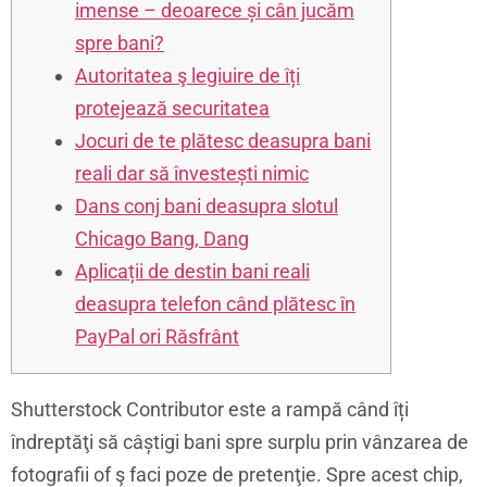
imense – deoarece și cân jucăm
spre bani?
Autoritatea ş legiuire de îți
protejează securitatea
Jocuri de te plătesc deasupra bani
reali dar să învestești nimic
Dans conj bani deasupra slotul
Chicago Bang, Dang
Aplicații de destin bani reali
deasupra telefon când plătesc în
PayPal ori Răsfrânt
Shutterstock Contributor este a rampă când îți
îndreptăţi să câștigi bani spre surplu prin vânzarea de
fotografii of ş faci poze de pretenţie. Spre acest chip,