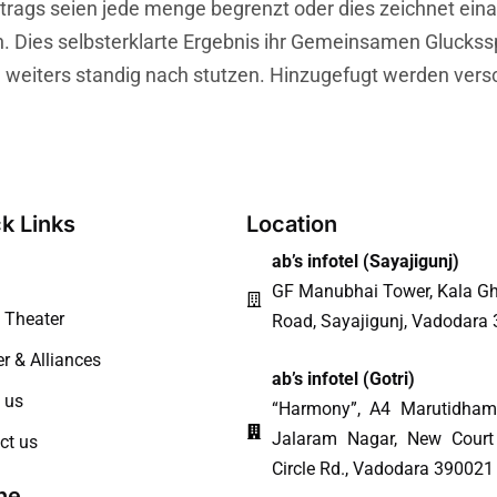
rags seien jede menge begrenzt oder dies zeichnet einan
en. Dies selbsterklarte Ergebnis ihr Gemeinsamen Gluckss
ern weiters standig nach stutzen. Hinzugefugt werden v
k Links
Location
ab’s infotel (
Sayajigunj
)
GF Manubhai Tower, Kala Gh
Theater
Road, Sayajigunj, Vadodara
r & Alliances
ab’s infotel (Gotri)
 us
“Harmony”, A4 Marutidham
Jalaram Nagar, New Court
ct us
Circle Rd., Vadodara 390021
ne