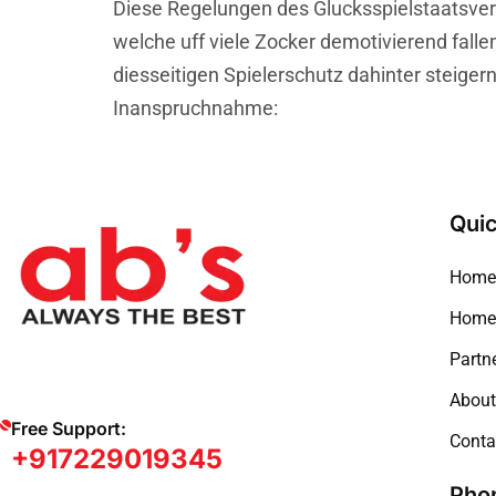
Diese Regelungen des Glucksspielstaatsvert
welche uff viele Zocker demotivierend fall
diesseitigen Spielerschutz dahinter steig
Inanspruchnahme:
Quic
Home
Home 
Partne
About
Free Support:
Conta
+917229019345
Pho