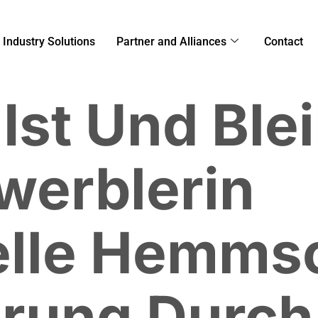
Industry Solutions
Partner and Alliances
Contact
Ist Und Blei
werblerin
elle Hemms
erung Durch