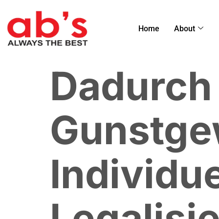
Home
About
Dadurch 
Gunstge
Individu
Legalisi