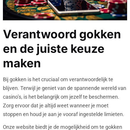
Verantwoord gokken
en de juiste keuze
maken
Bij gokken is het cruciaal om verantwoordelijk te
blijven. Terwijl je geniet van de spannende wereld van
casino’s, is het belangrijk om jezelf te beschermen.
Zorg ervoor dat je altijd weet wanneer je moet
stoppen en houd je aan je vooraf ingestelde limieten.
Onze website biedt je de mogelijkheid om te gokken