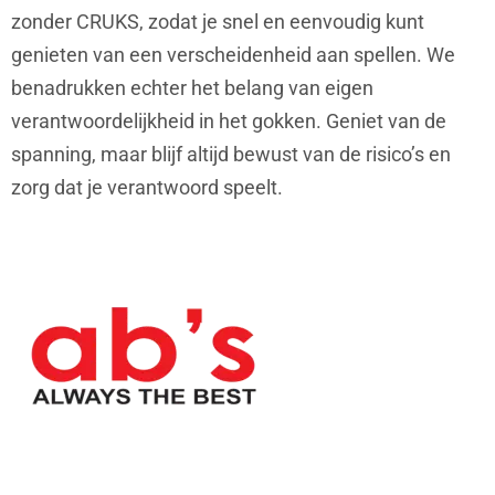
zonder CRUKS, zodat je snel en eenvoudig kunt
genieten van een verscheidenheid aan spellen. We
benadrukken echter het belang van eigen
verantwoordelijkheid in het gokken. Geniet van de
spanning, maar blijf altijd bewust van de risico’s en
zorg dat je verantwoord speelt.