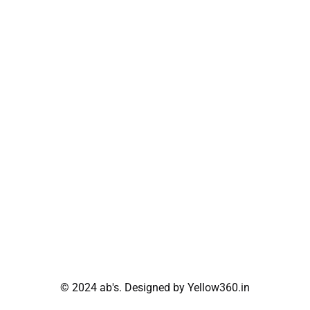
© 2024 ab's. Designed by Yellow360.in