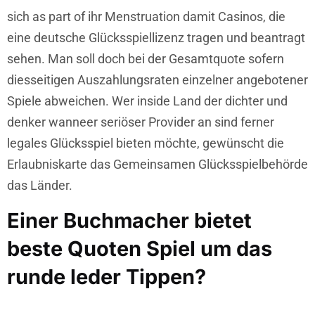
sich as part of ihr Menstruation damit Casinos, die
eine deutsche Glücksspiellizenz tragen und beantragt
sehen. Man soll doch bei der Gesamtquote sofern
diesseitigen Auszahlungsraten einzelner angebotener
Spiele abweichen. Wer inside Land der dichter und
denker wanneer seriöser Provider an sind ferner
legales Glücksspiel bieten möchte, gewünscht die
Erlaubniskarte das Gemeinsamen Glücksspielbehörde
das Länder.
Einer Buchmacher bietet
beste Quoten Spiel um das
runde leder Tippen?