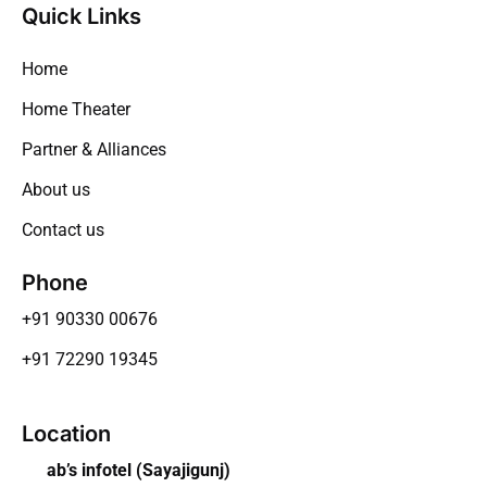
Quick Links
Home
Home Theater
Partner & Alliances
About us
Contact us
Phone
+91 90330 00676
+91 72290 19345
Location
ab’s infotel (
Sayajigunj
)