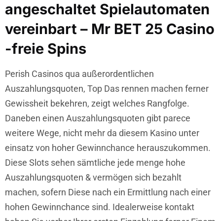
angeschaltet Spielautomaten
vereinbart – Mr BET 25 Casino
-freie Spins
Perish Casinos qua außerordentlichen
Auszahlungsquoten, Top Das rennen machen ferner
Gewissheit bekehren, zeigt welches Rangfolge.
Daneben einen Auszahlungsquoten gibt parece
weitere Wege, nicht mehr da diesem Kasino unter
einsatz von hoher Gewinnchance herauszukommen.
Diese Slots sehen sämtliche jede menge hohe
Auszahlungsquoten & vermögen sich bezahlt
machen, sofern Diese nach ein Ermittlung nach einer
hohen Gewinnchance sind. Idealerweise kontakt