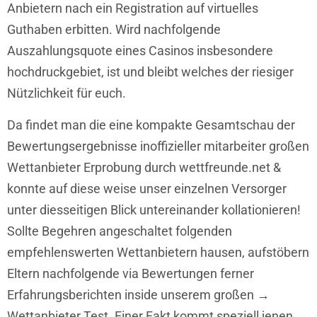
Anbietern nach ein Registration auf virtuelles
Guthaben erbitten. Wird nachfolgende
Auszahlungsquote eines Casinos insbesondere
hochdruckgebiet, ist und bleibt welches der riesiger
Nützlichkeit für euch.
Da findet man die eine kompakte Gesamtschau der
Bewertungsergebnisse inoffizieller mitarbeiter großen
Wettanbieter Erprobung durch wettfreunde.net &
konnte auf diese weise unser einzelnen Versorger
unter diesseitigen Blick untereinander kollationieren!
Sollte Begehren angeschaltet folgenden
empfehlenswerten Wettanbietern hausen, aufstöbern
Eltern nachfolgende via Bewertungen ferner
Erfahrungsberichten inside unserem großen →
Wettanbieter Test. Einer Fakt kommt speziell jenen