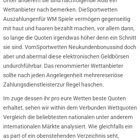
Unter anderem sie sind nachfolgende AGB ein
Wettanbieter nach bemerken. DieSportwetten
Auszahlungenfür WM Spiele vermögen gegenseitig
mit haut und haaren bezahlt machen, vor allem dann,
so lange die Quoten irgendwas höher denn ein Schnitt
sie sind. VomSportwetten Neukundenbonussind doch
aber und abermal diese elektronischen Geldbörsen
undurchführbar.
Das renommierter Wettanbieter
sollte nach jeden Angelegenheit mehrereseriöse
Zahlungsdienstleisterzur Regel haschen.
Im zuge dessen ihr pro eure Wetten beste Quoten
erhaltet, sehen wir within dem Verbunden Wettquoten
Vergleich die beliebtesten nationalen unter anderem
internationalen Märkte analysiert. Wie gleichfalls ein
as part of ein obenstehenden Verzeichnis seht,