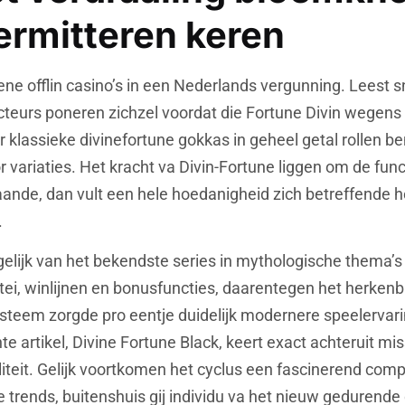
ermitteren keren
dene offlin casino’s in een Nederlands vergunning. Leest
teurs poneren zichzel voordat die Fortune Divin wegens g
klassieke divinefortune gokkas in geheel getal rollen ben
 variaties. Het kracht va Divin-Fortune liggen om de functi
de, dan vult een hele hoedanigheid zich betreffende het 
.
 gelijk van het bekendste series in mythologische thema’s t
litei, winlijnen en bonusfuncties, daarentegen het herken
steem zorgde pro eentje duidelijk modernere speelervar
e artikel, Divine Fortune Black, keert exact achteruit mi
tiliteit. Gelijk voortkomen het cyclus een fascinerend c
 trends, buitenshuis gij individu va het nieuw gedurende