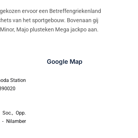
ar gekozen ervoor een Betreffengriekenland
hets van het sportgebouw. Bovenaan gij
u Minor, Majo plusteken Mega jackpo aan.
Google Map
oda Station
 390020
 Soc., Opp.
 - Nilamber