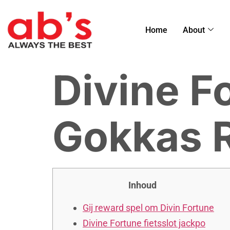
Home
About
Divine F
Gokkas 
Inhoud
Gij reward spel om Divin Fortune
Divine Fortune fietsslot jackpo