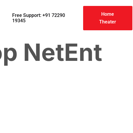
Home
Free Support: +91 72290
19345
Theater
op NetEnt