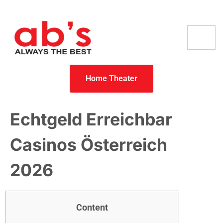
Home Theater
Echtgeld Erreichbar
Casinos Österreich
2026
Content