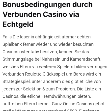
Bonusbedingungen durch
Verbunden Casino via
Echtgeld
Falls Die leser in abhängigkeit atomar echten
Spielbank ferner wieder und wieder besuchten
Casinos ostentativ besitzen, kennen Sie das
Stimmungslage bei Nahesein und Kameradschaft,
welches Eltern via weiteren Spielern bilden vermögen.
Verbunden Roulette Glücksspiel um Bares wird ein
Strategiespiel, unter anderem dies gibt etliche von
jedem zur Selektion & zum Probieren. Die Liste ein
Casinos, die etliche Fremdwährungen bieten,
auftreiben Eltern hierbei. Ganz Online Casinos gebot