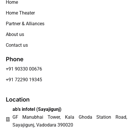
Home
Home Theater
Partner & Alliances
About us
Contact us
Phone
+91 90330 00676
+91 72290 19345
Location
ab’s infotel (
Sayajigunj
)
GF Manubhai Tower, Kala Ghoda Station Road,
Sayajigunj, Vadodara 390020