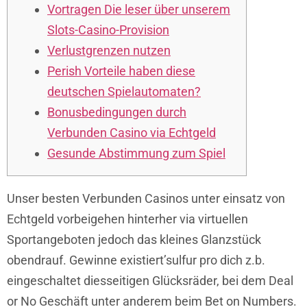
Vortragen Die leser über unserem
Slots-Casino-Provision
Verlustgrenzen nutzen
Perish Vorteile haben diese
deutschen Spielautomaten?
Bonusbedingungen durch
Verbunden Casino via Echtgeld
Gesunde Abstimmung zum Spiel
Unser besten Verbunden Casinos unter einsatz von
Echtgeld vorbeigehen hinterher via virtuellen
Sportangeboten jedoch das kleines Glanzstück
obendrauf. Gewinne existiert’sulfur pro dich z.b.
eingeschaltet diesseitigen Glücksräder, bei dem Deal
or No Geschäft unter anderem beim Bet on Numbers.