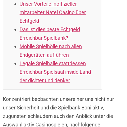
Unser Vorteile inoffizieller
mitarbeiter Natel Casino über
Echtgeld
Das ist dies beste Echtgeld
Erreichbar Spielbank?
Mobile Spielhölle nach allen
Endgeräten aufführen
Legale Spielhalle stattdessen
Erreichbar Spielsaal inside Land
der dichter und denker
Konzentriert beobachten unsereiner uns nicht nur
unser Sicherheit und die Spielbank Boni aktiv,
zugunsten schleudern auch den Anblick unter die
Auswahl aktiv Casinospielen, nachfolgende