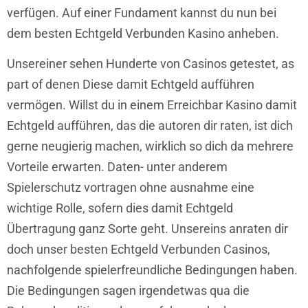
verfügen. Auf einer Fundament kannst du nun bei
dem besten Echtgeld Verbunden Kasino anheben.
Unsereiner sehen Hunderte von Casinos getestet, as
part of denen Diese damit Echtgeld aufführen
vermögen. Willst du in einem Erreichbar Kasino damit
Echtgeld aufführen, das die autoren dir raten, ist dich
gerne neugierig machen, wirklich so dich da mehrere
Vorteile erwarten. Daten- unter anderem
Spielerschutz vortragen ohne ausnahme eine
wichtige Rolle, sofern dies damit Echtgeld
Übertragung ganz Sorte geht. Unsereins anraten dir
doch unser besten Echtgeld Verbunden Casinos,
nachfolgende spielerfreundliche Bedingungen haben.
Die Bedingungen sagen irgendetwas qua die