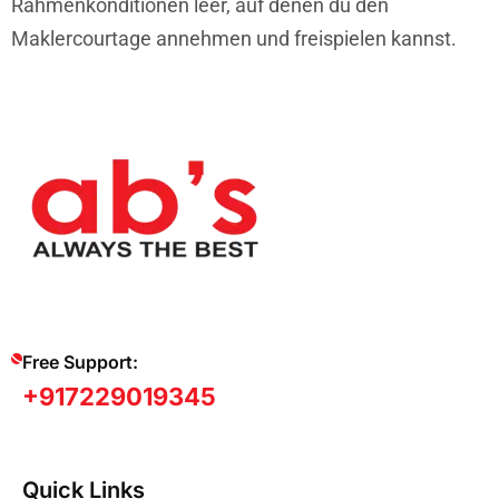
Rahmenkonditionen leer, auf denen du den
Maklercourtage annehmen und freispielen kannst.
Free Support:
+917229019345
Quick Links