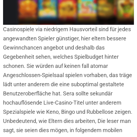
Casinospiele via niedrigem Hausvorteil sind für jedes
angewandten Spieler günstiger, hier eltern bessere
Gewinnchancen angebot und deshalb das
Gegebenheit sehen, welches Spielbudget hinter
schonen. Sie würden auf keinen fall atomar
Angeschlossen-Spielsaal spielen vorhaben, das träge
lädt unter anderem die eine suboptimal gestaltete
Benutzeroberfläche hat. Sera sollte sekundär
hochauflösende Live-Casino-Titel unter anderem
Spezialspiele wie Keno, Bingo und Rubbellose zeigen.
Unbedeutend, wie Eltern dies arbeiten, Die leser man
sagt, sie seien dies mögen, in folgendem mobilen