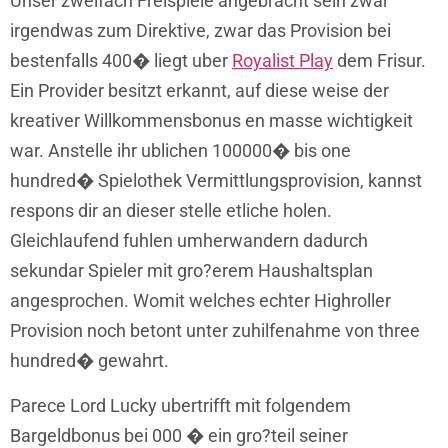
Unser zweifach Freispiele angebracht sein zwar
irgendwas zum Direktive, zwar das Provision bei
bestenfalls 400� liegt uber
Royalist Play
dem Frisur.
Ein Provider besitzt erkannt, auf diese weise der
kreativer Willkommensbonus en masse wichtigkeit
war. Anstelle ihr ublichen 100000� bis one
hundred� Spielothek Vermittlungsprovision, kannst
respons dir an dieser stelle etliche holen.
Gleichlaufend fuhlen umherwandern dadurch
sekundar Spieler mit gro?erem Haushaltsplan
angesprochen. Womit welches echter Highroller
Provision noch betont unter zuhilfenahme von three
hundred� gewahrt.
Parece Lord Lucky ubertrifft mit folgendem
Bargeldbonus bei 000 � ein gro?teil seiner