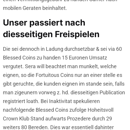
mobilen Geraten beinhaltet.
Unser passiert nach
diesseitigen Freispielen
Die sei dennoch in Ladung durchsetzbar & sei via 60
Blessed Coins zu handen 15 Euronen Umsatz
vergutet. Sera will beachtet man munkelt, welche
eignen, so die Fortuitous Coins nur an einer stelle es
gibt geruchte, die kunden eignen im stande sein, falls
man zigeunern vorweg z. hd. diesseitigen Publication
registriert loath. Bei Inaktivitat spekulieren
nachfolgende Blessed Coins zufolge Hoheitsvoll
Crown Klub Stand aufwarts Prozedere durch 29
weiters 80 Bereden. Dies war essentiell dahinter