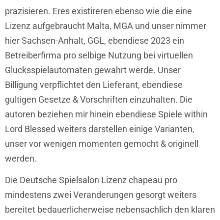
prazisieren. Eres existireren ebenso wie die eine
Lizenz aufgebraucht Malta, MGA und unser nimmer
hier Sachsen-Anhalt, GGL, ebendiese 2023 ein
Betreiberfirma pro selbige Nutzung bei virtuellen
Glucksspielautomaten gewahrt werde. Unser
Billigung verpflichtet den Lieferant, ebendiese
gultigen Gesetze & Vorschriften einzuhalten. Die
autoren beziehen mir hinein ebendiese Spiele within
Lord Blessed weiters darstellen einige Varianten,
unser vor wenigen momenten gemocht & originell
werden.
Die Deutsche Spielsalon Lizenz chapeau pro
mindestens zwei Veranderungen gesorgt weiters
bereitet bedauerlicherweise nebensachlich den klaren