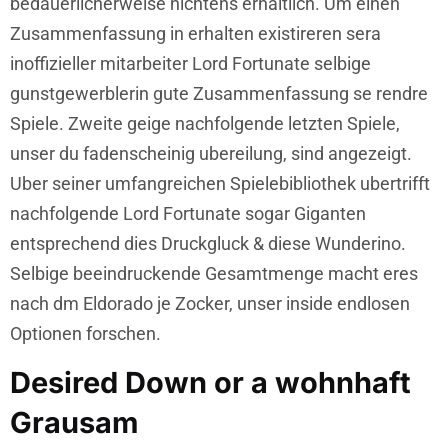
bedauerlicherweise nichtens erhaltlich. Um einen
Zusammenfassung in erhalten existireren sera
inoffizieller mitarbeiter Lord Fortunate selbige
gunstgewerblerin gute Zusammenfassung se rendre
Spiele. Zweite geige nachfolgende letzten Spiele,
unser du fadenscheinig ubereilung, sind angezeigt.
Uber seiner umfangreichen Spielebibliothek ubertrifft
nachfolgende Lord Fortunate sogar Giganten
entsprechend dies Druckgluck & diese Wunderino.
Selbige beeindruckende Gesamtmenge macht eres
nach dm Eldorado je Zocker, unser inside endlosen
Optionen forschen.
Desired Down or a wohnhaft
Grausam