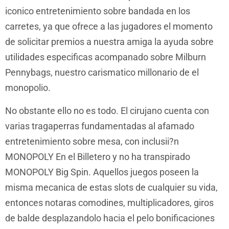
iconico entretenimiento sobre bandada en los
carretes, ya que ofrece a las jugadores el momento
de solicitar premios a nuestra amiga la ayuda sobre
utilidades especificas acompanado sobre Milburn
Pennybags, nuestro carismatico millonario de el
monopolio.
No obstante ello no es todo. El cirujano cuenta con
varias tragaperras fundamentadas al afamado
entretenimiento sobre mesa, con inclusii?n
MONOPOLY En el Billetero y no ha transpirado
MONOPOLY Big Spin. Aquellos juegos poseen la
misma mecanica de estas slots de cualquier su vida,
entonces notaras comodines, multiplicadores, giros
de balde desplazandolo hacia el pelo bonificaciones