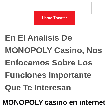
Home Theater
En El Analisis De
MONOPOLY Casino, Nos
Enfocamos Sobre Los
Funciones Importante
Que Te Interesan
MONOPOLY casino en internet