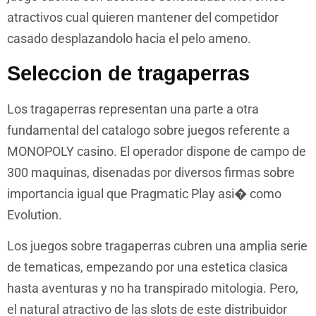
atractivos cual quieren mantener del competidor
casado desplazandolo hacia el pelo ameno.
Seleccion de tragaperras
Los tragaperras representan una parte a otra
fundamental del catalogo sobre juegos referente a
MONOPOLY casino. El operador dispone de campo de
300 maquinas, disenadas por diversos firmas sobre
importancia igual que Pragmatic Play asi� como
Evolution.
Los juegos sobre tragaperras cubren una amplia serie
de tematicas, empezando por una estetica clasica
hasta aventuras y no ha transpirado mitologia. Pero,
el natural atractivo de las slots de este distribuidor