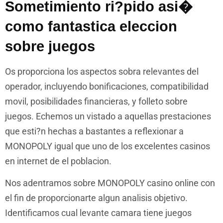
Sometimiento ri?pido asi�
como fantastica eleccion
sobre juegos
Os proporciona los aspectos sobra relevantes del
operador, incluyendo bonificaciones, compatibilidad
movil, posibilidades financieras, y folleto sobre
juegos. Echemos un vistado a aquellas prestaciones
que esti?n hechas a bastantes a reflexionar a
MONOPOLY igual que uno de los excelentes casinos
en internet de el poblacion.
Nos adentramos sobre MONOPOLY casino online con
el fin de proporcionarte algun analisis objetivo.
Identificamos cual levante camara tiene juegos