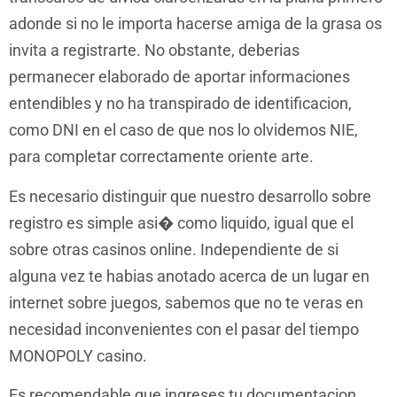
adonde si no le importa hacerse amiga de la grasa os
invita a registrarte. No obstante, deberias
permanecer elaborado de aportar informaciones
entendibles y no ha transpirado de identificacion,
como DNI en el caso de que nos lo olvidemos NIE,
para completar correctamente oriente arte.
Es necesario distinguir que nuestro desarrollo sobre
registro es simple asi� como liquido, igual que el
sobre otras casinos online. Independiente de si
alguna vez te habias anotado acerca de un lugar en
internet sobre juegos, sabemos que no te veras en
necesidad inconvenientes con el pasar del tiempo
MONOPOLY casino.
Es recomendable que ingreses tu documentacion