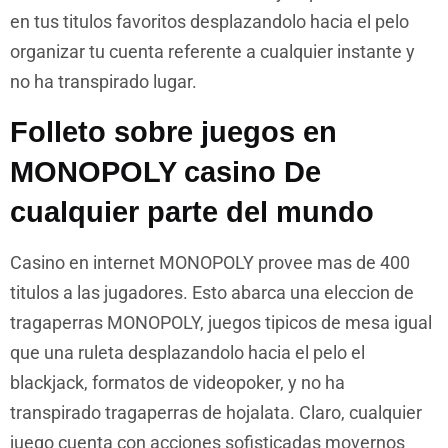
en tus titulos favoritos desplazandolo hacia el pelo
organizar tu cuenta referente a cualquier instante y
no ha transpirado lugar.
Folleto sobre juegos en
MONOPOLY casino De
cualquier parte del mundo
Casino en internet MONOPOLY provee mas de 400
titulos a las jugadores. Esto abarca una eleccion de
tragaperras MONOPOLY, juegos tipicos de mesa igual
que una ruleta desplazandolo hacia el pelo el
blackjack, formatos de videopoker, y no ha
transpirado tragaperras de hojalata. Claro, cualquier
juego cuenta con acciones sofisticadas movernos