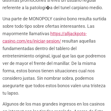
distintas promociones si eres un usuario regular
referente a la patologi�a del tunel carpiano medio.
Una parte de MONOPOLY casino bono resulta surtida
sobre todo tipo sobre ofertas interesantes. Las
mayormente llamativas
https://alljackpots-
casino.com/es/iniciar-sesion/
resultan aquellas
fundamentadas dentro del tablero del
entretenimiento original, igual que las que podremos
ver de mayor el frente del manillar. De la misma
forma, estos bonos tienen situaciones cual nos
considero justas. Sin nombrar sobra, podemos
asegurarte que todos estos bonos valen una tristeza
tu lapso.
Algunos de los mas grandes ingresos en los casinos