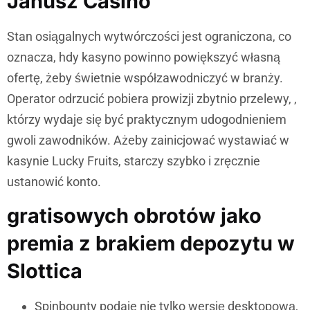
Janusz Casino
Stan osiągalnych wytwórczości jest ograniczona, co
oznacza, hdy kasyno powinno powiększyć własną
ofertę, żeby świetnie współzawodniczyć w branży.
Operator odrzucić pobiera prowizji zbytnio przelewy, ,
którzy wydaje się być praktycznym udogodnieniem
gwoli zawodników. Ażeby zainicjować wystawiać w
kasynie Lucky Fruits, starczy szybko i zręcznie
ustanowić konto.
gratisowych obrotów jako
premia z brakiem depozytu w
Slottica
Spinbounty podaje nie tylko wersję desktopową,