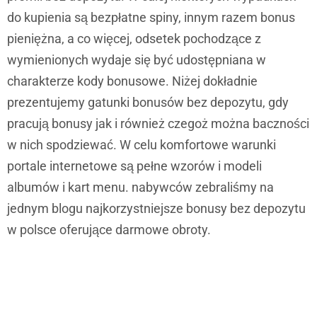
do kupienia są bezpłatne spiny, innym razem bonus
pieniężna, a co więcej, odsetek pochodzące z
wymienionych wydaje się być udostępniana w
charakterze kody bonusowe. Niżej dokładnie
prezentujemy gatunki bonusów bez depozytu, gdy
pracują bonusy jak i również czegoż można baczności
w nich spodziewać. W celu komfortowe warunki
portale internetowe są pełne wzorów i modeli
albumów i kart menu. nabywców zebraliśmy na
jednym blogu najkorzystniejsze bonusy bez depozytu
w polsce oferujące darmowe obroty.