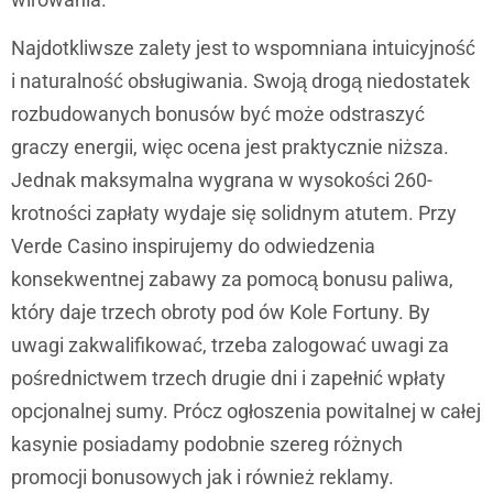
Najdotkliwsze zalety jest to wspomniana intuicyjność
i naturalność obsługiwania. Swoją drogą niedostatek
rozbudowanych bonusów być może odstraszyć
graczy energii, więc ocena jest praktycznie niższa.
Jednak maksymalna wygrana w wysokości 260-
krotności zapłaty wydaje się solidnym atutem. Przy
Verde Casino inspirujemy do odwiedzenia
konsekwentnej zabawy za pomocą bonusu paliwa,
który daje trzech obroty pod ów Kole Fortuny. By
uwagi zakwalifikować, trzeba zalogować uwagi za
pośrednictwem trzech drugie dni i zapełnić wpłaty
opcjonalnej sumy. Prócz ogłoszenia powitalnej w całej
kasynie posiadamy podobnie szereg różnych
promocji bonusowych jak i również reklamy.