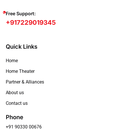
Free Support:
+917229019345
Quick Links
Home
Home Theater
Partner & Alliances
About us
Contact us
Phone
+91 90330 00676