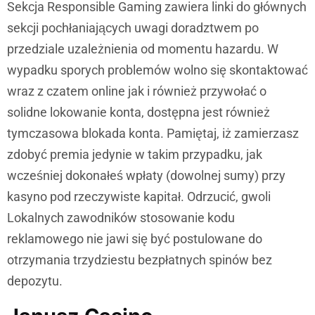
Sekcja Responsible Gaming zawiera linki do głównych
sekcji pochłaniających uwagi doradztwem po
przedziale uzależnienia od momentu hazardu. W
wypadku sporych problemów wolno się skontaktować
wraz z czatem online jak i również przywołać o
solidne lokowanie konta, dostępna jest również
tymczasowa blokada konta. Pamiętaj, iż zamierzasz
zdobyć premia jedynie w takim przypadku, jak
wcześniej dokonałeś wpłaty (dowolnej sumy) przy
kasyno pod rzeczywiste kapitał. Odrzucić, gwoli
Lokalnych zawodników stosowanie kodu
reklamowego nie jawi się być postulowane do
otrzymania trzydziestu bezpłatnych spinów bez
depozytu.