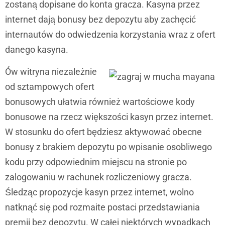
zostaną dopisane do konta gracza. Kasyna przez
internet dają bonusy bez depozytu aby zachęcić
internautów do odwiedzenia korzystania wraz z ofert
danego kasyna.
Ów witryna niezależnie
od sztampowych ofert
bonusowych ułatwia również wartościowe kody
bonusowe na rzecz większości kasyn przez internet.
W stosunku do ofert będziesz aktywować obecne
bonusy z brakiem depozytu po wpisanie osobliwego
kodu przy odpowiednim miejscu na stronie po
zalogowaniu w rachunek rozliczeniowy gracza.
Śledząc propozycje kasyn przez internet, wolno
natknąć się pod rozmaite postaci przedstawiania
premii bez depozytu. W całej niektórych wypadkach