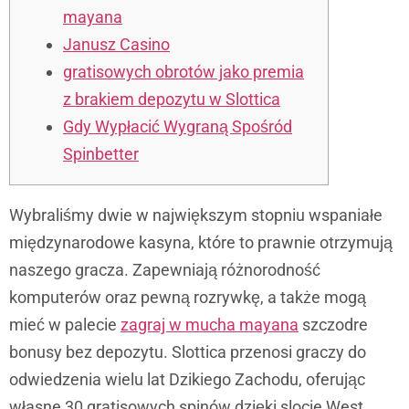
mayana
Janusz Casino
gratisowych obrotów jako premia
z brakiem depozytu w Slottica
Gdy Wypłacić Wygraną Spośród
Spinbetter
Wybraliśmy dwie w największym stopniu wspaniałe
międzynarodowe kasyna, które to prawnie otrzymują
naszego gracza. Zapewniają różnorodność
komputerów oraz pewną rozrywkę, a także mogą
mieć w palecie
zagraj w mucha mayana
szczodre
bonusy bez depozytu. Slottica przenosi graczy do
odwiedzenia wielu lat Dzikiego Zachodu, oferując
własne 30 gratisowych spinów dzięki slocie West