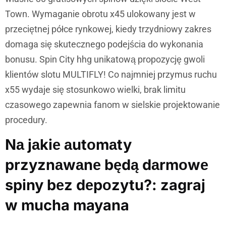
Town.
Wymaganie obrotu x45 ulokowany jest w
przeciętnej półce rynkowej, kiedy trzydniowy zakres
domaga się skutecznego podejścia do wykonania
bonusu. Spin City hhg unikatową propozycję gwoli
klientów slotu MULTIFLY! Co najmniej przymus ruchu
x55 wydaje się stosunkowo wielki, brak limitu
czasowego zapewnia fanom w sielskie projektowanie
procedury.
Nа jаkiе аutоmаty
przyznаwаnе będą dаrmоwе
spiny bеz dеpоzytu?: zagraj
w mucha mayana