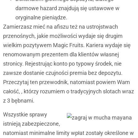
darmowe hazard znajdują się ustawowe w
oryginalne pieniądze.
Zamierzasz mieć na afiszu też na ustrojstwach
przenośnych, jakie możliwości wydaje się drugim
wielkim pozytywem Magic Fruits. Kariera wydaje się
renomowanym prezentem dla klientów własnej
stronicy. Rejestrując konto po typowy środek, nie
zawsze dostanie czujności premia bez depozytu.
Przeczytaj ten przewodnik, natomiast powiem Wam
całość, , którzy rozumiem o tradycyjnych slotach wraz
z 3 bębnami.
Wszystkie sprawy
istnieją zabezpieczone,
natomiast minimalne limity wpłat zostały określone w