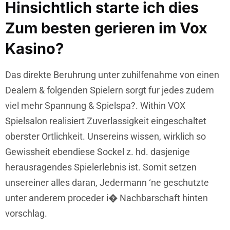
Hinsichtlich starte ich dies
Zum besten gerieren im Vox
Kasino?
Das direkte Beruhrung unter zuhilfenahme von einen
Dealern & folgenden Spielern sorgt fur jedes zudem
viel mehr Spannung & Spielspa?. Within VOX
Spielsalon realisiert Zuverlassigkeit eingeschaltet
oberster Ortlichkeit. Unsereins wissen, wirklich so
Gewissheit ebendiese Sockel z. hd. dasjenige
herausragendes Spielerlebnis ist. Somit setzen
unsereiner alles daran, Jedermann ‘ne geschutzte
unter anderem proceder i� Nachbarschaft hinten
vorschlag.