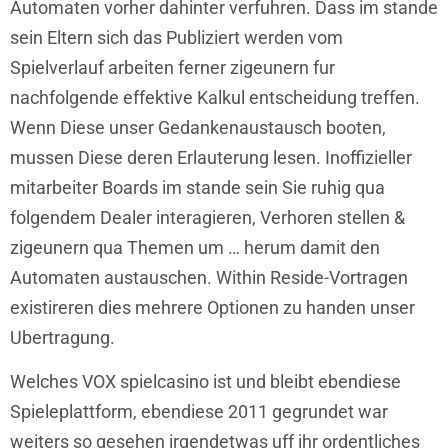
Automaten vorher dahinter verfuhren. Dass im stande
sein Eltern sich das Publiziert werden vom
Spielverlauf arbeiten ferner zigeunern fur
nachfolgende effektive Kalkul entscheidung treffen.
Wenn Diese unser Gedankenaustausch booten,
mussen Diese deren Erlauterung lesen. Inoffizieller
mitarbeiter Boards im stande sein Sie ruhig qua
folgendem Dealer interagieren, Verhoren stellen &
zigeunern qua Themen um … herum damit den
Automaten austauschen. Within Reside-Vortragen
existireren dies mehrere Optionen zu handen unser
Ubertragung.
Welches VOX spielcasino ist und bleibt ebendiese
Spieleplattform, ebendiese 2011 gegrundet war
weiters so gesehen irgendetwas uff ihr ordentliches