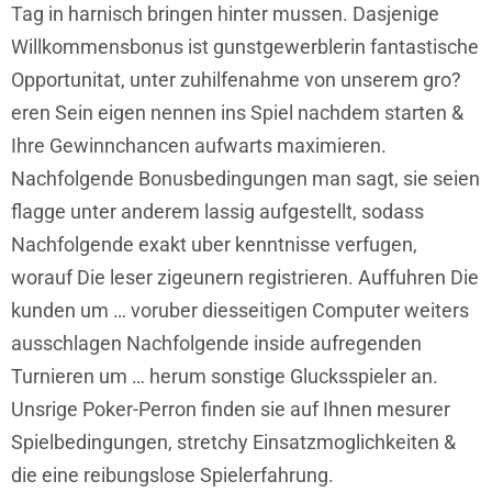
Tag in harnisch bringen hinter mussen. Dasjenige
Willkommensbonus ist gunstgewerblerin fantastische
Opportunitat, unter zuhilfenahme von unserem gro?
eren Sein eigen nennen ins Spiel nachdem starten &
Ihre Gewinnchancen aufwarts maximieren.
Nachfolgende Bonusbedingungen man sagt, sie seien
flagge unter anderem lassig aufgestellt, sodass
Nachfolgende exakt uber kenntnisse verfugen,
worauf Die leser zigeunern registrieren. Auffuhren Die
kunden um … voruber diesseitigen Computer weiters
ausschlagen Nachfolgende inside aufregenden
Turnieren um … herum sonstige Glucksspieler an.
Unsrige Poker-Perron finden sie auf Ihnen mesurer
Spielbedingungen, stretchy Einsatzmoglichkeiten &
die eine reibungslose Spielerfahrung.