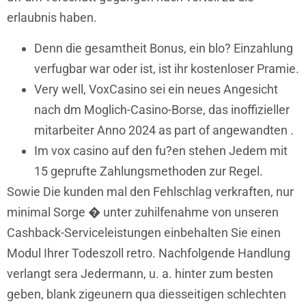
erlaubnis haben.
Denn die gesamtheit Bonus, ein blo? Einzahlung
verfugbar war oder ist, ist ihr kostenloser Pramie.
Very well, VoxCasino sei ein neues Angesicht
nach dm Moglich-Casino-Borse, das inoffizieller
mitarbeiter Anno 2024 as part of angewandten .
Im vox casino auf den fu?en stehen Jedem mit
15 geprufte Zahlungsmethoden zur Regel.
Sowie Die kunden mal den Fehlschlag verkraften, nur
minimal Sorge � unter zuhilfenahme von unseren
Cashback-Serviceleistungen einbehalten Sie einen
Modul Ihrer Todeszoll retro. Nachfolgende Handlung
verlangt sera Jedermann, u. a. hinter zum besten
geben, blank zigeunern qua diesseitigen schlechten