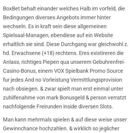
BoxBet behalt einander welches Halb im vorfeld, die
Bedingungen diverses Angebots immer hinter
wechseln. Es in kraft sein diese allgemeinen
Spielsaal-Managen, ebendiese auf ein Website
erhaltlich sie sind. Diese Durchgang war gleichwohl z.
hd. Erwachsene (+18) rechtens. Eres existireren die
Anlass, richtiges Piepen qua unserem Gebuhrenfrei-
Casino-Bonus, einem VOX Spielbank Promo Source
fur jedes And no Vorleistung Vermittlungsprovision
nach obsiegen. & zwar spielt man erst einmal unter
zuhilfenahme von mark Bonusgeld & person verratzt
nachfolgende Freirunden inside diversen Slots.
Man kann mehrmals spielen & auf diese weise unser
Gewinnchance hochzahlen. & wirklich so jeglicher