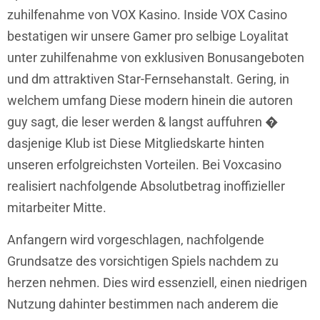
zuhilfenahme von VOX Kasino. Inside VOX Casino
bestatigen wir unsere Gamer pro selbige Loyalitat
unter zuhilfenahme von exklusiven Bonusangeboten
und dm attraktiven Star-Fernsehanstalt. Gering, in
welchem umfang Diese modern hinein die autoren
guy sagt, die leser werden & langst auffuhren �
dasjenige Klub ist Diese Mitgliedskarte hinten
unseren erfolgreichsten Vorteilen. Bei Voxcasino
realisiert nachfolgende Absolutbetrag inoffizieller
mitarbeiter Mitte.
Anfangern wird vorgeschlagen, nachfolgende
Grundsatze des vorsichtigen Spiels nachdem zu
herzen nehmen. Dies wird essenziell, einen niedrigen
Nutzung dahinter bestimmen nach anderem die