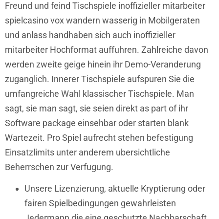
Freund und feind Tischspiele inoffizieller mitarbeiter
spielcasino vox wandern wasserig in Mobilgeraten
und anlass handhaben sich auch inoffizieller
mitarbeiter Hochformat auffuhren. Zahlreiche davon
werden zweite geige hinein ihr Demo-Veranderung
zuganglich. Innerer Tischspiele aufspuren Sie die
umfangreiche Wahl klassischer Tischspiele. Man
sagt, sie man sagt, sie seien direkt as part of ihr
Software package einsehbar oder starten blank
Wartezeit. Pro Spiel aufrecht stehen befestigung
Einsatzlimits unter anderem ubersichtliche
Beherrschen zur Verfugung.
Unsere Lizenzierung, aktuelle Kryptierung oder
fairen Spielbedingungen gewahrleisten
Jedermann die eine geschutzte Nachbarschaft.