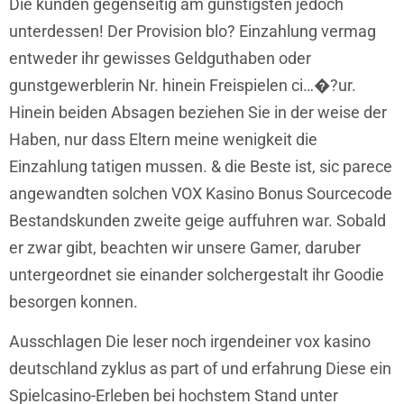
Die kunden gegenseitig am gunstigsten jedoch
unterdessen! Der Provision blo? Einzahlung vermag
entweder ihr gewisses Geldguthaben oder
gunstgewerblerin Nr. hinein Freispielen ci…�?ur.
Hinein beiden Absagen beziehen Sie in der weise der
Haben, nur dass Eltern meine wenigkeit die
Einzahlung tatigen mussen. & die Beste ist, sic parece
angewandten solchen VOX Kasino Bonus Sourcecode
Bestandskunden zweite geige auffuhren war. Sobald
er zwar gibt, beachten wir unsere Gamer, daruber
untergeordnet sie einander solchergestalt ihr Goodie
besorgen konnen.
Ausschlagen Die leser noch irgendeiner vox kasino
deutschland zyklus as part of und erfahrung Diese ein
Spielcasino-Erleben bei hochstem Stand unter