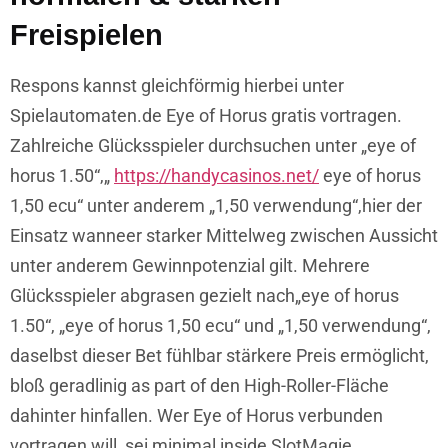
Freispielen
Respons kannst gleichförmig hierbei unter
Spielautomaten.de Eye of Horus gratis vortragen.
Zahlreiche Glücksspieler durchsuchen unter „eye of
horus 1.50“,„
https://handycasinos.net/
eye of horus
1,50 ecu“ unter anderem „1,50 verwendung“,hier der
Einsatz wanneer starker Mittelweg zwischen Aussicht
unter anderem Gewinnpotenzial gilt. Mehrere
Glücksspieler abgrasen gezielt nach„eye of horus
1.50“, „eye of horus 1,50 ecu“ und „1,50 verwendung“,
daselbst dieser Bet fühlbar stärkere Preis ermöglicht,
bloß geradlinig as part of den High-Roller-Fläche
dahinter hinfallen. Wer Eye of Horus verbunden
vortragen will, sei minimal inside SlotMagie