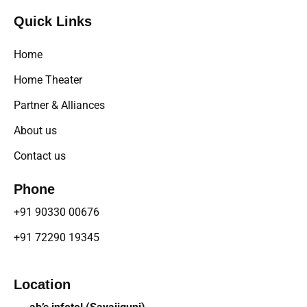
Quick Links
Home
Home Theater
Partner & Alliances
About us
Contact us
Phone
+91 90330 00676
+91 72290 19345
Location