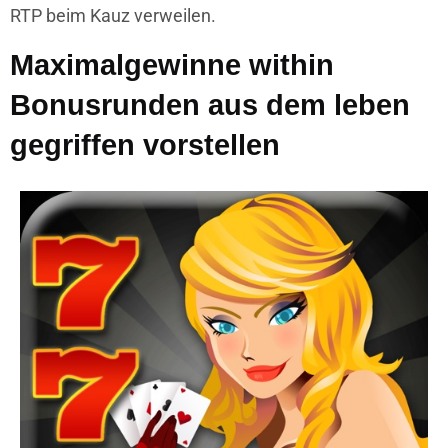
RTP beim Kauz verweilen.
Maximalgewinne within
Bonusrunden aus dem leben
gegriffen vorstellen