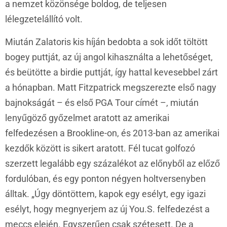
a nemzet közönsége boldog, de teljesen
lélegzetelállító volt.
Miután Zalatoris kis híján bedobta a sok időt töltött
bogey puttját, az új angol kihasználta a lehetőséget,
és beütötte a birdie puttját, így hattal kevesebbel zárt
a hónapban. Matt Fitzpatrick megszerezte első nagy
bajnokságát – és első PGA Tour címét –, miután
lenyűgöző győzelmet aratott az amerikai
felfedezésen a Brookline-on, és 2013-ban az amerikai
kezdők között is sikert aratott. Fél tucat golfozó
szerzett legalább egy százalékot az előnyből az előző
fordulóban, és egy ponton négyen holtversenyben
álltak. „Úgy döntöttem, kapok egy esélyt, egy igazi
esélyt, hogy megnyerjem az új You.S. felfedezést a
meccs elején. Egyszerűen csak szétesett. De a