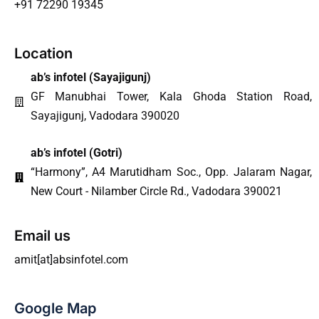
+91 72290 19345
Location
ab’s infotel (
Sayajigunj
)
GF Manubhai Tower, Kala Ghoda Station Road,
Sayajigunj, Vadodara 390020
ab’s infotel (Gotri)
“Harmony”, A4 Marutidham Soc., Opp. Jalaram Nagar,
New Court - Nilamber Circle Rd., Vadodara 390021
Email us
amit[at]absinfotel.com
Google Map