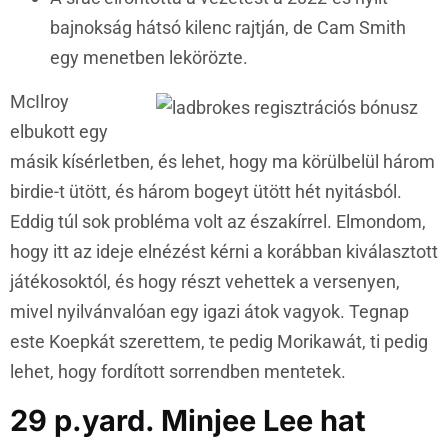
bajnokság hátsó kilenc rajtján, de Cam Smith
egy menetben lekörözte.
McIlroy
elbukott egy
másik kísérletben, és lehet, hogy ma körülbelül három
birdie-t ütött, és három bogeyt ütött hét nyitásból.
Eddig túl sok probléma volt az északírrel. Elmondom,
hogy itt az ideje elnézést kérni a korábban kiválasztott
játékosoktól, és hogy részt vehettek a versenyen,
mivel nyilvánvalóan egy igazi átok vagyok. Tegnap
este Koepkát szerettem, te pedig Morikawát, ti pedig
lehet, hogy fordított sorrendben mentetek.
29 p.yard. Minjee Lee hat