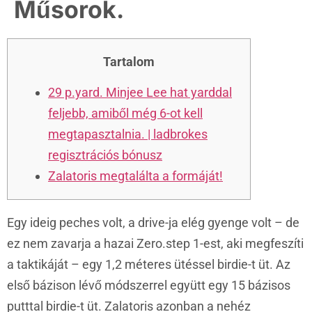
Műsorok.
Tartalom
29 p.yard. Minjee Lee hat yarddal
feljebb, amiből még 6-ot kell
megtapasztalnia. | ladbrokes
regisztrációs bónusz
Zalatoris megtalálta a formáját!
Egy ideig peches volt, a drive-ja elég gyenge volt – de
ez nem zavarja a hazai Zero.step 1-est, aki megfeszíti
a taktikáját – egy 1,2 méteres ütéssel birdie-t üt. Az
első bázison lévő módszerrel együtt egy 15 bázisos
putttal birdie-t üt. Zalatoris azonban a nehéz