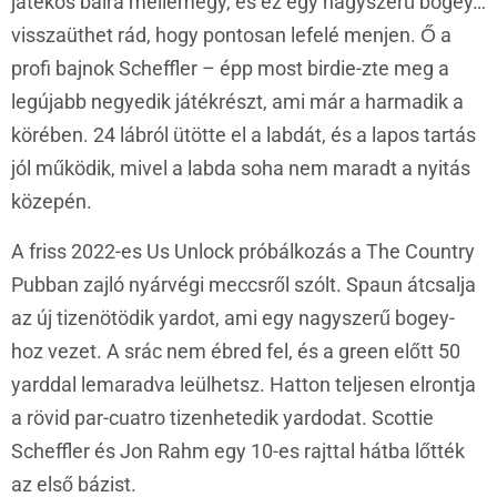
játékos balra mellémegy, és ez egy nagyszerű bogey…
visszaüthet rád, hogy pontosan lefelé menjen. Ő a
profi bajnok Scheffler – épp most birdie-zte meg a
legújabb negyedik játékrészt, ami már a harmadik a
körében. 24 lábról ütötte el a labdát, és a lapos tartás
jól működik, mivel a labda soha nem maradt a nyitás
közepén.
A friss 2022-es Us Unlock próbálkozás a The Country
Pubban zajló nyárvégi meccsről szólt. Spaun átcsalja
az új tizenötödik yardot, ami egy nagyszerű bogey-
hoz vezet. A srác nem ébred fel, és a green előtt 50
yarddal lemaradva leülhetsz. Hatton teljesen elrontja
a rövid par-cuatro tizenhetedik yardodat. Scottie
Scheffler és Jon Rahm egy 10-es rajttal hátba lőtték
az első bázist.