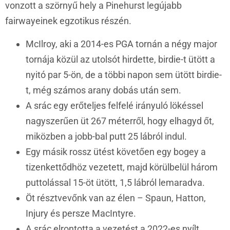
vonzott a szörnyű hely a Pinehurst legújabb
fairwayeinek egzotikus részén.
McIlroy, aki a 2014-es PGA tornán a négy major
tornája közül az utolsót hirdette, birdie-t ütött a
nyitó par 5-ön, de a többi napon sem ütött birdie-
t, még számos arany dobás után sem.
A srác egy erőteljes felfelé irányuló lökéssel
nagyszerűen üt 267 méterről, hogy elhagyd őt,
miközben a jobb-bal putt 25 lábról indul.
Egy másik rossz ütést követően egy bogey a
tizenkettődhöz vezetett, majd körülbelül három
puttolással 15-öt ütött, 1,5 lábról lemaradva.
Öt résztvevőnk van az élen – Spaun, Hatton,
Injury és persze MacIntyre.
A srác elrontotta a vezetést a 2022-es nyílt