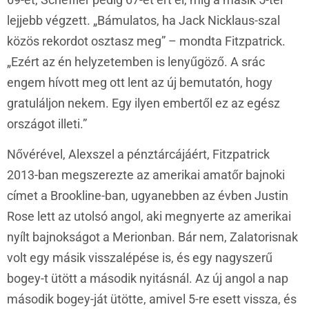
lejjebb végzett. „Bámulatos, ha Jack Nicklaus-szal
közös rekordot osztasz meg” – mondta Fitzpatrick.
„Ezért az én helyzetemben is lenyűgöző. A srác
engem hívott meg ott lent az új bemutatón, hogy
gratuláljon nekem. Egy ilyen embertől ez az egész
országot illeti.”
Nővérével, Alexszel a pénztárcájáért, Fitzpatrick
2013-ban megszerezte az amerikai amatőr bajnoki
címet a Brookline-ban, ugyanebben az évben Justin
Rose lett az utolsó angol, aki megnyerte az amerikai
nyílt bajnokságot a Merionban. Bár nem, Zalatorisnak
volt egy másik visszalépése is, és egy nagyszerű
bogey-t ütött a második nyitásnál. Az új angol a nap
második bogey-ját ütötte, amivel 5-re esett vissza, és