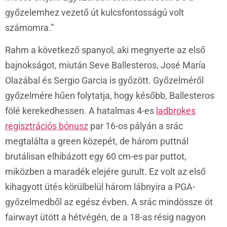
győzelemhez vezető út kulcsfontosságú volt
számomra.”
Rahm a következő spanyol, aki megnyerte az első
bajnokságot, miután Seve Ballesteros, José María
Olazábal és Sergio Garcia is győzött. Győzelméről
győzelmére hűen folytatja, hogy később, Ballesteros
fölé kerekedhessen. A hatalmas 4-es
ladbrokes
regisztrációs bónusz
par 16-os pályán a srác
megtalálta a green közepét, de három puttnál
brutálisan elhibázott egy 60 cm-es par puttot,
miközben a maradék elejére gurult. Ez volt az első
kihagyott ütés körülbelül három lábnyira a PGA-
győzelmedből az egész évben. A srác mindössze öt
fairwayt ütött a hétvégén, de a 18-as résig nagyon