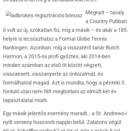
Megnyit – tavaly
a Country Pubban
ő volt az új, szokatlan fiú, míg a másik – és akár a 185.
helyre is lecsúszhatsz a Formal Globe Tennis
Rankingen. Azonban, míg a visszatérő tanár Butch
Harmon, a 2015-ös profi győztes, aki 2014-ben
minden számban az első öt között végzett,
visszaesett, visszanyerte az önbizalmát, és
formálhatod magad. Azt is mondta, hogy a pénteki 3.
forduló után nem félt megbotlani az elmúlt két év
tapasztalatai miatt.
Egy másik jelentős esemény maradt… a St. Andrews-i
nyílt verseny huszonöt napján belül. Zalatoris végül
69-et, Scheffler pedig 67-et ért el, míg a másik 5-tel