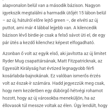
alapvonalon belül van a második bázison. Nagyon
igyekszik megtalálni a harmadik ütőjét 15 lábon belül
– az új, hátulról előre lejtő green –, de elvéti az új
puttot, ami már 4 lábbal lejjebb van.
A kilencedik
bázison lévő birdie-je csak a felső sávot üti el, de egy
pár ütés a kezdő kilenchez képest elfogadható.
Azonban ő volt az egyik első, aki javította az új limitet
Ryder Mug csapattársának, Matt Fitzpatricknak, az
Egyesült Királyság hat évtized legnagyobb férfi
kosárlabda-bajnokának. Ez valóban ismerős érzés
volt az észak-ír számára. Hadd jegyezzük meg csak,
hogy nem kezdetben egy dübörgő hétvégi rohamot
hozott, hogy az új városokba meneküljön, ha az
éllovasok túl messze voltak az élen. Úgy lendült, hogy