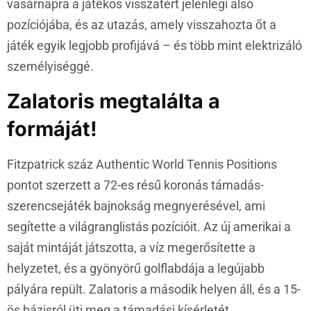
vasárnapra a játékos visszatért jelenlegi alsó
pozíciójába, és az utazás, amely visszahozta őt a
játék egyik legjobb profijává – és több mint elektrizáló
személyiséggé.
Zalatoris megtalálta a
formáját!
Fitzpatrick száz Authentic World Tennis Positions
pontot szerzett a 72-es résű koronás támadás-
szerencsejáték bajnokság megnyerésével, ami
segítette a világranglistás pozícióit. Az új amerikai a
saját mintáját játszotta, a víz megerősítette a
helyzetet, és a gyönyörű golflabdája a legújabb
pályára repült. Zalatoris a második helyen áll, és a 15-
ös bázisról üti meg a támadási kísérletét.