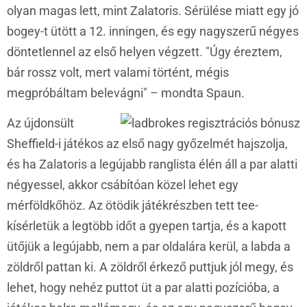
olyan magas lett, mint Zalatoris. Sérülése miatt egy jó
bogey-t ütött a 12. inningen, és egy nagyszerű négyes
döntetlennel az első helyen végzett. "Úgy éreztem,
bár rossz volt, mert valami történt, mégis
megpróbáltam belevágni" – mondta Spaun.
Az újdonsült
Sheffield-i játékos az első nagy győzelmét hajszolja,
és ha Zalatoris a legújabb ranglista élén áll a par alatti
négyessel, akkor csábítóan közel lehet egy
mérföldkőhöz. Az ötödik játékrészben tett tee-
kísérletük a legtöbb időt a gyepen tartja, és a kapott
ütőjük a legújabb, nem a par oldalára kerül, a labda a
zöldről pattan ki. A zöldről érkező puttjuk jól megy, és
lehet, hogy nehéz puttot üt a par alatti pozícióba, a