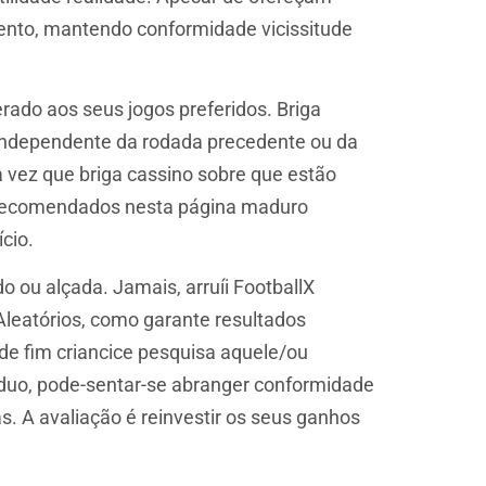
nto, mantendo conformidade vicissitude
erado aos seus jogos preferidos. Briga
 independente da rodada precedente ou da
vez que briga cassino sobre que estão
ots recomendados nesta página maduro
cio.
 ou alçada. Jamais, arruíi FootballX
leatórios, como garante resultados
de fim criancice pesquisa aquele/ou
víduo, pode-sentar-se abranger conformidade
s. A avaliação é reinvestir os seus ganhos