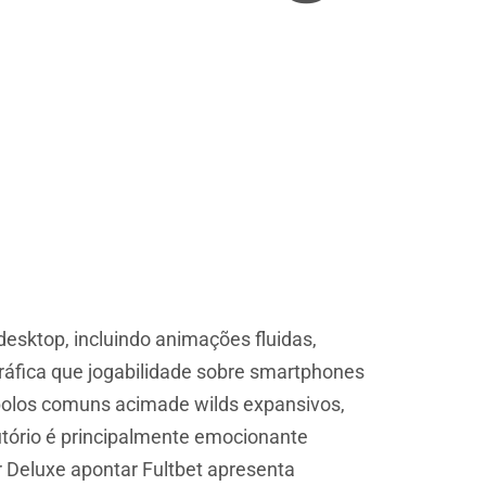
desktop, incluindo animações fluidas,
gráfica que jogabilidade sobre smartphones
ímbolos comuns acimade wilds expansivos,
tório é principalmente emocionante
r Deluxe apontar Fultbet apresenta