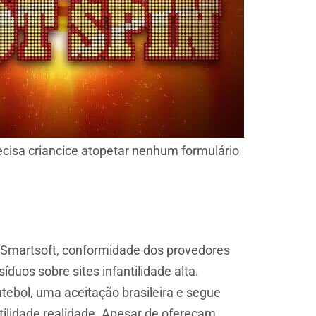
ecisa criancice atopetar nenhum formulário
o Smartsoft, conformidade dos provedores
uos sobre sites infantilidade alta.
tebol, uma aceitação brasileira e segue
ntilidade realidade. Apesar de ofereçam