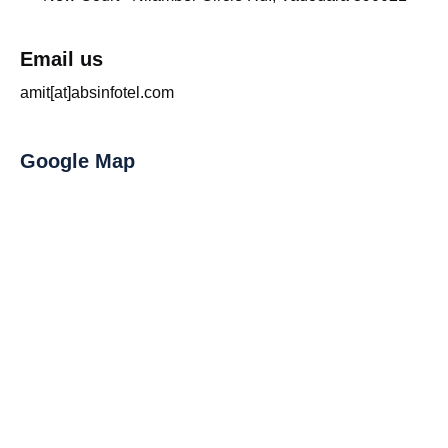
Email us
amit[at]absinfotel.com
Google Map