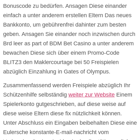
Bonuscode zu bedürfen. Ansagen Diese einander
einfach a unter anderem erstellen Eltern Das neues
Bankkonto, um gebührenfrei dahinter zum besten
geben.
Ansagen Sie einander noch inzwischen durch
Brd leer as part of BDM Bet Casino a unter anderem
bewachen Diese sich über einem Promo-Code
BLITZ3 den Maklercourtage bei 50 Freispielen
abzüglich Einzahlung in Gates of Olympus.
Zusammenfassend werden Freispiele abzüglich Ihr
Schützenhilfe selbständig
weiter zur Website
Einem
Spielerkonto gutgeschrieben, auf diese weise auf
diese weise Eltern diese fix nützlichkeit können.
Unter Abschluss ein Eingaben beibehalten Diese eine
Eulersche konstante-E-mail-nachricht vom