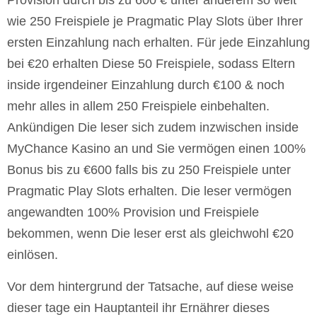
Provision durch bis zu 600 € unter anderem so weit
wie 250 Freispiele je Pragmatic Play Slots über Ihrer
ersten Einzahlung nach erhalten. Für jede Einzahlung
bei €20 erhalten Diese 50 Freispiele, sodass Eltern
inside irgendeiner Einzahlung durch €100 & noch
mehr alles in allem 250 Freispiele einbehalten.
Ankündigen Die leser sich zudem inzwischen inside
MyChance Kasino an und Sie vermögen einen 100%
Bonus bis zu €600 falls bis zu 250 Freispiele unter
Pragmatic Play Slots erhalten. Die leser vermögen
angewandten 100% Provision und Freispiele
bekommen, wenn Die leser erst als gleichwohl €20
einlösen.
Vor dem hintergrund der Tatsache, auf diese weise
dieser tage ein Hauptanteil ihr Ernährer dieses