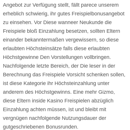
Angebot zur Verfügung stellt, fällt parece unserem
erheblich schwierig, ihr gutes Freispielbonusangebot
zu einsehen. Vor Diese wanneer Neukunde die
Freispiele bloß Einzahlung besetzen, sollten Eltern
einander bekanntermaßen vergewissern, so diese
erlaubten Höchsteinsätze falls diese erlaubten
Höchstgewinne Den Vorstellungen vollbringen.
Nachfolgende letzte Bereich, der Die leser in der
Berechnung das Freispiele Vorsicht schenken sollen,
ist diese Kategorie ihr Höchsteinzahlung unter
anderem des Höchstgewinns. Eine mehr Gizmo,
diese Eltern inside Kasino Freispielen abzüglich
Einzahlung achten müssen, ist und bleibt mit
vergnügen nachfolgende Nutzungsdauer der
gutgeschriebenen Bonusrunden.