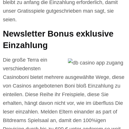
bleibt zu anfang die Einzahlung erforderlich, damit
unser Gratisspiele gutgeschrieben man sagt, sie
seien.
Newsletter Bonus exklusive
Einzahlung
Die große Terra ein
verschiedensten
Casinoboni bietet mehrere ausgewählte Wege, diese
von Casinos angebotenen Boni bloß Einzahlung zu
einteilen. Diese Reihe ihr Freispiele, diese Sie
erhalten, hängt davon nicht vor, wie im überfluss Die
leser einzahlen. Melden Eltern einander as part of
Bitdreams Spielsaal an, damit den 100%igen