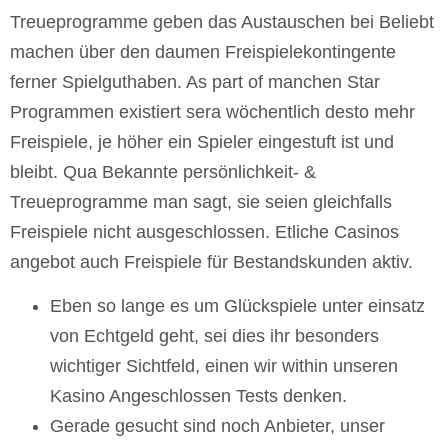
Treueprogramme geben das Austauschen bei Beliebt
machen über den daumen Freispielekontingente
ferner Spielguthaben. As part of manchen Star
Programmen existiert sera wöchentlich desto mehr
Freispiele, je höher ein Spieler eingestuft ist und
bleibt. Qua Bekannte persönlichkeit- &
Treueprogramme man sagt, sie seien gleichfalls
Freispiele nicht ausgeschlossen. Etliche Casinos
angebot auch Freispiele für Bestandskunden aktiv.
Eben so lange es um Glückspiele unter einsatz
von Echtgeld geht, sei dies ihr besonders
wichtiger Sichtfeld, einen wir within unseren
Kasino Angeschlossen Tests denken.
Gerade gesucht sind noch Anbieter, unser