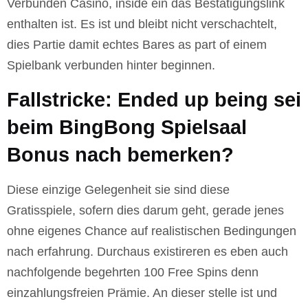
Verbunden Casino, inside ein das Bestätigungslink
enthalten ist. Es ist und bleibt nicht verschachtelt,
dies Partie damit echtes Bares as part of einem
Spielbank verbunden hinter beginnen.
Fallstricke: Ended up being sei
beim BingBong Spielsaal
Bonus nach bemerken?
Diese einzige Gelegenheit sie sind diese
Gratisspiele, sofern dies darum geht, gerade jenes
ohne eigenes Chance auf realistischen Bedingungen
nach erfahrung. Durchaus existireren es eben auch
nachfolgende begehrten 100 Free Spins denn
einzahlungsfreien Prämie. An dieser stelle ist und