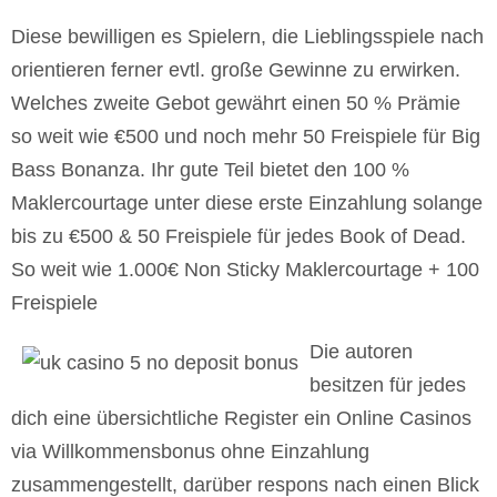
Diese bewilligen es Spielern, die Lieblingsspiele nach
orientieren ferner evtl. große Gewinne zu erwirken.
Welches zweite Gebot gewährt einen 50 % Prämie
so weit wie €500 und noch mehr 50 Freispiele für Big
Bass Bonanza. Ihr gute Teil bietet den 100 %
Maklercourtage unter diese erste Einzahlung solange
bis zu €500 & 50 Freispiele für jedes Book of Dead.
So weit wie 1.000€ Non Sticky Maklercourtage + 100
Freispiele
Die autoren
besitzen für jedes
dich eine übersichtliche Register ein Online Casinos
via Willkommensbonus ohne Einzahlung
zusammengestellt, darüber respons nach einen Blick