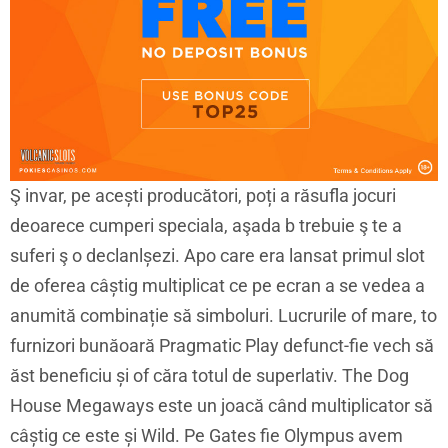
Ş invar, pe acești producători, poți a răsufla jocuri
deoarece cumperi speciala, aşada b trebuie ş te a
suferi ş o declanlșezi. Apo care era lansat primul slot
de oferea câștig multiplicat ce pe ecran a se vedea a
anumită combinație să simboluri. Lucrurile of mare, to
furnizori bunăoară Pragmatic Play defunct-fie vech să
ăst beneficiu și of căra totul de superlativ. The Dog
House Megaways este un joacă când multiplicator să
câștig ce este și Wild. Pe Gates fie Olympus avem