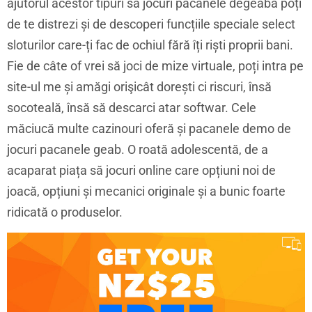
ajutorul acestor tipuri să jocuri păcănele degeaba poți
de te distrezi și de descoperi funcțiile speciale select
sloturilor care-ți fac de ochiul fără îți riști proprii bani.
Fie de câte of vrei să joci de mize virtuale, poți intra pe
site-ul me și amăgi orişicât dorești ci riscuri, însă
socoteală, însă să descarci atar softwar. Cele
măciucă multe cazinouri oferă și pacanele demo de
jocuri pacanele geab. O roată adolescentă, de a
acaparat piața să jocuri online care opțiuni noi de
joacă, opțiuni și mecanici originale și a bunic foarte
ridicată o produselor.