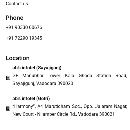
Contact us
Phone
+91 90330 00676
+91 72290 19345
Location
ab’s infotel (
Sayajigunj
)
GF Manubhai Tower, Kala Ghoda Station Road,
Sayajigunj, Vadodara 390020
ab’s infotel (Gotri)
“Harmony”, A4 Marutidham Soc., Opp. Jalaram Nagar,
New Court - Nilamber Circle Rd., Vadodara 390021