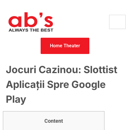
Home Theater
Jocuri Cazinou: Slottist
Aplicații Spre Google
Play
Content