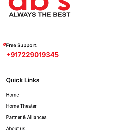
Free Support:
+917229019345
Quick Links
Home
Home Theater
Partner & Alliances
About us