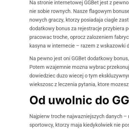
Na stronie internetowej GGBet jest z pewno
nie sobie rownych. Nasze flagowym bonusem
nowych graczy, ktorzy posiadaja ciagle za
dodatkowy bonus za rejestracje przybiera p
pracowac troche, oprocz zalozeniem fabry
kasyna w internecie – razem z wskazowki d
Na pewno jest oni GGBet dodatkowy bonus, n
Potem wzajemnie mozna wybrac przekonuja
dowiedziec duzo wiecej o tym ekskluzywnym
wiekszosc z leczenia pytania, ktore mozesz
Od uwolnic do GGBe
Najpierw troche najwazniejszych danych – 
sportowcy, ktorzy maja kiedykolwiek nie p