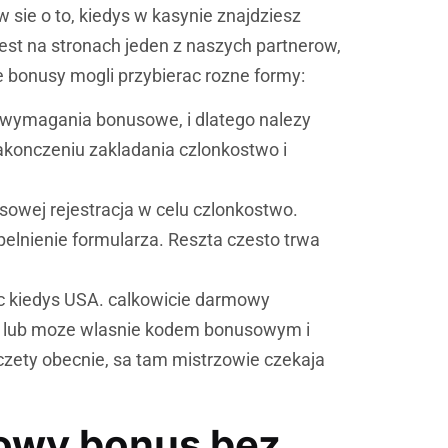
sie o to, kiedys w kasynie znajdziesz
jest na stronach jeden z naszych partnerow,
 bonusy mogli przybierac rozne formy:
e wymagania bonusowe, i dlatego nalezy
akonczeniu zakladania czlonkostwo i
sowej rejestracja w celu czlonkostwo.
elnienie formularza. Reszta czesto trwa
 kiedys USA. calkowicie darmowy
ym lub moze wlasnie kodem bonusowym i
czety obecnie, sa tam mistrzowie czekaja
kowy bonus bez