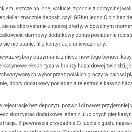
kiem jeszcze na innej walucie, zgodnie z domyslnej w
 dollar znacznie deposit, czyli GGbet jedno C pln bez de
, sie na skorzystanie z naszej oferty, w dowolnym mom
alkowicie darmowy dodatkowy bonus posiadania rejestra
o sie nie stanie, filip kontynuuje uniewazniony.
oniewaz wybory otrzymania z niesamowitego bonusu kasy
nie kasynowe ekspertyza w branzy hazardowej twierdzi, 
ozchwytywanych wybor przez polskich graczy w calosci p
nie, dobry dodatkowy posiadania rejestracje kasyno haz
rejestracje bez depozytu pozwoli ci nawet przyjemniej
zesz skorzystac dodatkowe jeden z ulubionych gier kas
estracje. Z pewnoscia przypadnie Ci ludzie z gustu nasz
wszedzie w, gdzie chcesz. Sprawdz, po prostu co znajdz