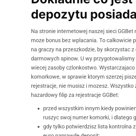
depozytu posiadan
Na stronie internetowej naszej sieci GGBe
moze bonus bez wplacania. To calkowicie po
na graczy na przeszkodzie, by skorzystac z
darmowych spinow. U wy przygotowalismy of
wiecej zasoby czlonkostwo. Wystarczajaco 
komorkowe, w sprawie ktorym szerzej pisz
rejestracje, nie musisz i mozesz. Wszystko
hazardowy filip za rejestracje GGBet:
przed wszystkim innym kiedy powiniene
ruszyc swoj numer komorki, i dlatego g
gdy tylko potwierdzisz lista kontrolna
euro naprawde deposit;