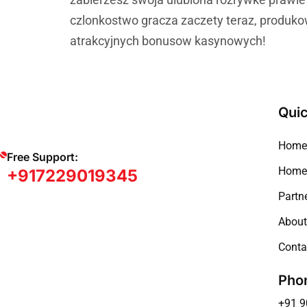
czlonkostwo gracza zaczety teraz, produko
atrakcyjnych bonusow kasynowych!
Quic
Home
Free Support:
Home 
+917229019345
Partne
About
Conta
Pho
+91 9