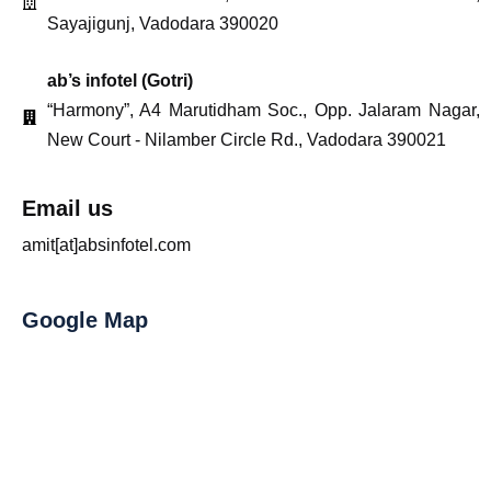
Sayajigunj, Vadodara 390020
ab’s infotel (Gotri)
“Harmony”, A4 Marutidham Soc., Opp. Jalaram Nagar,
New Court - Nilamber Circle Rd., Vadodara 390021
Email us
amit[at]absinfotel.com
Google Map