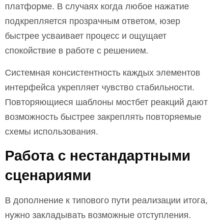
платформе. В случаях когда любое нажатие
подкрепляется прозрачным ответом, юзер
быстрее усваивает процесс и ощущает
спокойствие в работе с решением.
Системная консистентность каждых элементов
интерфейса укрепляет чувство стабильности.
Повторяющиеся шаблоны мостбет реакций дают
возможность быстрее закреплять повторяемые
схемы использования.
Работа с нестандартными
сценариями
В дополнение к типового пути реализации итога,
нужно закладывать возможные отступления.