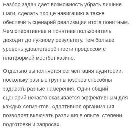
Разбор задач даёт возможность убрать лишние
шаги, сделать проще навигацию а также
обеспечить сценарий реализации итога понятным.
Чем оперативнее и понятнее пользователь
доходит до нужному результату, тем больше
уровень удовлетворённости процессом с
платформой мостбет казино.
Отдельно выполняется сегментация аудитории,
поскольку разные группы юзеров способны
задавать разные намерения. Один общий
сценарий нечасто оказывается эффективным для
каждых сегментов. Адаптивная организация
позволяет включать различия в опыте, степени
подготовки и запросах.