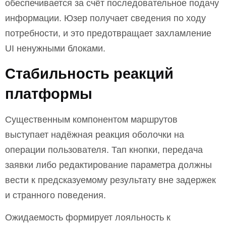
обеспечивается за счёт последовательное подачу
информации. Юзер получает сведения по ходу
потребности, и это предотвращает захламление
UI ненужными блоками.
Стабильность реакций
платформы
Существенным компонентом маршрутов
выступает надёжная реакция оболочки на
операции пользователя. Тап кнопки, передача
заявки либо редактирование параметра должны
вести к предсказуемому результату вне задержек
и странного поведения.
Ожидаемость формирует лояльность к