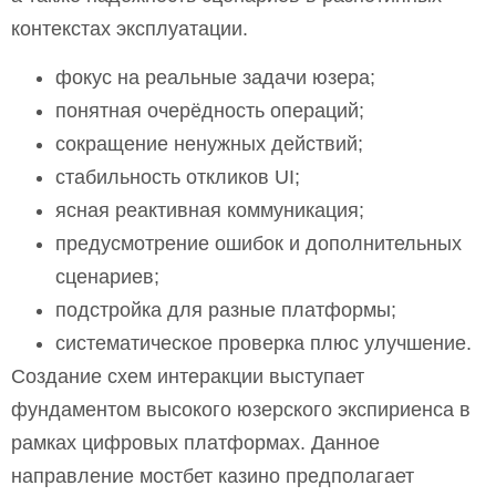
контекстах эксплуатации.
фокус на реальные задачи юзера;
понятная очерёдность операций;
сокращение ненужных действий;
стабильность откликов UI;
ясная реактивная коммуникация;
предусмотрение ошибок и дополнительных
сценариев;
подстройка для разные платформы;
систематическое проверка плюс улучшение.
Создание схем интеракции выступает
фундаментом высокого юзерского экспириенса в
рамках цифровых платформах. Данное
направление мостбет казино предполагает