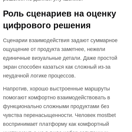
Роль сценариев на оценку
цифрового решения
Сценарии взаимодействия задают суммарное
ощущение от продукта заметнее, нежели
единичные визуальные детали. Даже простой
экран способен казаться как сложный из-за
неудачной логике процессов.
Напротив, хорошо выстроенные маршруты
помогают комфортно взаимодействовать в
функционально сложными продуктами без
чувства перенасыщенности. Человек mostbet
воспринимает платформу как комфортный