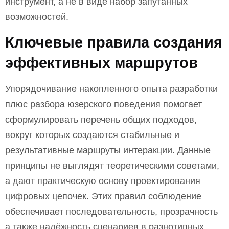
инструмент, а не в виде набор запутанных
возможностей.
Ключевые правила создания
эффективных маршрутов
Упорядочивание накопленного опыта разработки
плюс разбора юзерского поведения помогает
сформулировать перечень общих подходов,
вокруг которых создаются стабильные и
результативные маршруты интеракции. Данные
принципы не выглядят теоретическими советами,
а дают практическую основу проектирования
цифровых цепочек. Этих правил соблюдение
обеспечивает последовательность, прозрачность
а также надёжность сценариев в разнотипных