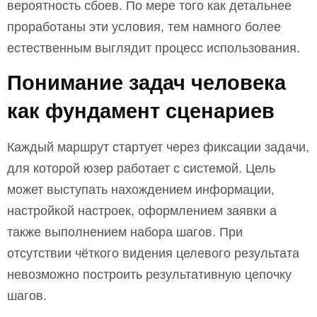
вероятность сбоев. По мере того как детальнее
проработаны эти условия, тем намного более
естественным выглядит процесс использования.
Понимание задач человека
как фундамент сценариев
Каждый маршрут стартует через фиксации задачи,
для которой юзер работает с системой. Цель
может выступать нахождением информации,
настройкой настроек, оформлением заявки а
также выполнением набора шагов. При
отсутствии чёткого видения целевого результата
невозможно построить результативную цепочку
шагов.