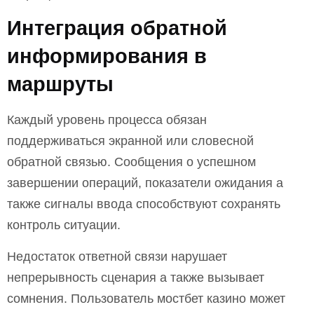
Интеграция обратной
информирования в
маршруты
Каждый уровень процесса обязан
поддерживаться экранной или словесной
обратной связью. Сообщения о успешном
завершении операций, показатели ожидания а
также сигналы ввода способствуют сохранять
контроль ситуации.
Недостаток ответной связи нарушает
непрерывность сценария а также вызывает
сомнения. Пользователь мостбет казино может