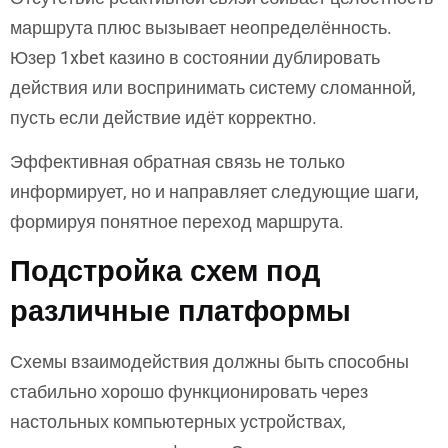
маршрута плюс вызывает неопределённость.
Юзер 1xbet казино в состоянии дублировать
действия или воспринимать систему сломанной,
пусть если действие идёт корректно.
Эффективная обратная связь не только
информирует, но и направляет следующие шаги,
формируя понятное переход маршрута.
Подстройка схем под
различные платформы
Схемы взаимодействия должны быть способны
стабильно хорошо функционировать через
настольных компьютерных устройствах,