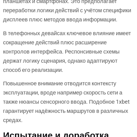
планшетах и смартфонах. Это предполагает
переработки логики действий с учётом специфики
дисплеев плюс методов ввода информации.
В телефонных девайсах ключевое влияние имеет
сокращение действий плюс расширение
контролов интерфейса. Респонсивные схемы
держат логику сценария, однако адаптируют
способ его реализации.
Повышенное внимание отводится контексту
эксплуатации, вроде например скорость сети а
также нюансы сенсорного ввода. Подобное 1xbet
гарантирует надёжность маршрутов в различных
средах.
Испытание и доработка