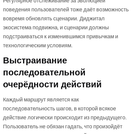
Регулярное отслеживание за эволюцией
поведения пользователей тоже даёт возможность
вовремя обновлять сценарии. Диджитал
экосистема подвижна, и сценарии должны
подстраиваться к изменившимся привычкам и
технологическим условиям.
Выстраивание
последовательной
очерёдности действий
Каждый маршрут является как
последовательность шагов, в которой всякое
действие логически происходит из предыдущего.
Пользователь не обязан гадать, что произойдёт