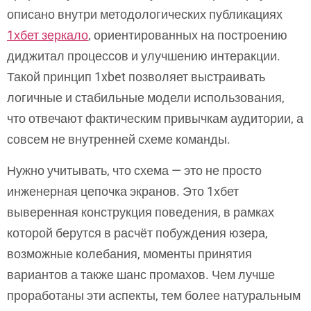
описано внутри методологических публикациях
1хбет зеркало
, ориентированных на построению
диджитал процессов и улучшению интеракции.
Такой принцип 1xbet позволяет выстраивать
логичные и стабильные модели использования,
что отвечают фактическим привычкам аудитории, а
совсем не внутренней схеме команды.
Нужно учитывать, что схема — это не просто
инженерная цепочка экранов. Это 1хбет
выверенная конструкция поведения, в рамках
которой берутся в расчёт побуждения юзера,
возможные колебания, моменты принятия
вариантов а также шанс промахов. Чем лучше
проработаны эти аспекты, тем более натуральным