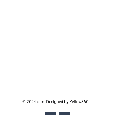
© 2024 ab's. Designed by Yellow360.in