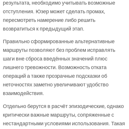
результата, необходимо учитывать возможные
отступления. Юзер может сделать промах,
пересмотреть намерение либо решить
возвратиться к предыдущий этап.
Правильно сформированные альтернативные
маршруты позволяют без проблем исправлять
шаги вне сброса введённых значений плюс
лишнего тревожности. Возможность отката
операций а также прозрачные подсказки об
неточностях заметно увеличивают удобство
взаимодействия.
Отдельно берутся в расчёт эпизодические, однако
критически важные маршруты, сопряженные с
нестандартными условиями использования. Такая