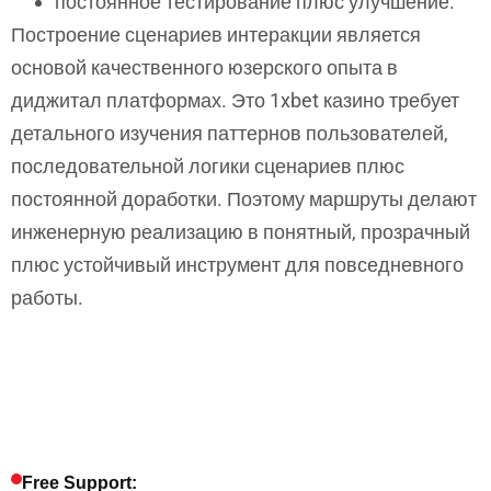
постоянное тестирование плюс улучшение.
Построение сценариев интеракции является
основой качественного юзерского опыта в
диджитал платформах. Это 1xbet казино требует
детального изучения паттернов пользователей,
последовательной логики сценариев плюс
постоянной доработки. Поэтому маршруты делают
инженерную реализацию в понятный, прозрачный
плюс устойчивый инструмент для повседневного
работы.
Free Support: