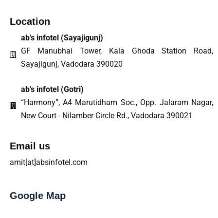
Location
ab’s infotel (
Sayajigunj
)
GF Manubhai Tower, Kala Ghoda Station Road,
Sayajigunj, Vadodara 390020
ab’s infotel (Gotri)
“Harmony”, A4 Marutidham Soc., Opp. Jalaram Nagar,
New Court - Nilamber Circle Rd., Vadodara 390021
Email us
amit[at]absinfotel.com
Google Map