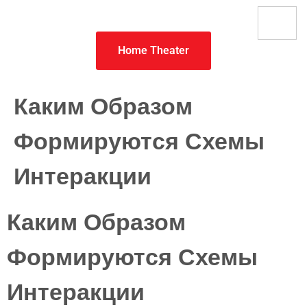
Home Theater
Каким Образом
Формируются Схемы
Интеракции
Каким Образом
Формируются Схемы
Интеракции