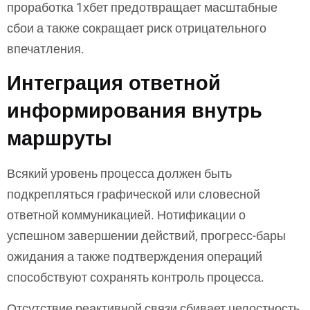
проработка 1хбет предотвращает масштабные
сбои а также сокращает риск отрицательного
впечатления.
Интеграция ответной
информирования внутрь
маршруты
Всякий уровень процесса должен быть
подкрепляться графической или словесной
ответной коммуникацией. Нотификации о
успешном завершении действий, прогресс-бары
ожидания а также подтверждения операций
способствуют сохранять контроль процесса.
Отсутствие реактивной связи сбивает целостность