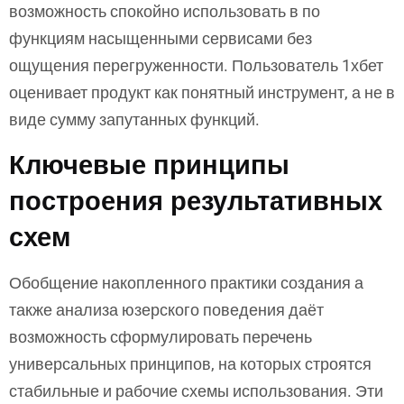
возможность спокойно использовать в по
функциям насыщенными сервисами без
ощущения перегруженности. Пользователь 1хбет
оценивает продукт как понятный инструмент, а не в
виде сумму запутанных функций.
Ключевые принципы
построения результативных
схем
Обобщение накопленного практики создания а
также анализа юзерского поведения даёт
возможность сформулировать перечень
универсальных принципов, на которых строятся
стабильные и рабочие схемы использования. Эти