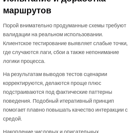
маршрутов
Порой внимательно продуманные схемы требуют
валидации на реальном использовании.
Клиентское тестирование выявляет слабые точки,
где случаются лаги, сбои а также непонимание
логики процесса.
На результатам выводов тестов сценарии
корректируются, делаются проще плюс
подстраиваются под фактические паттерны
поведения. Подобный итеративный принцип
помогает плавно повышать качество интеракции с
средой.
Накопление числовых и описательных