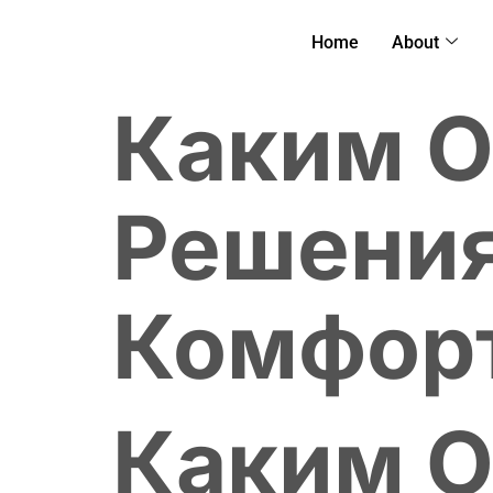
Home
About
Каким О
Решения
Комфор
Каким О