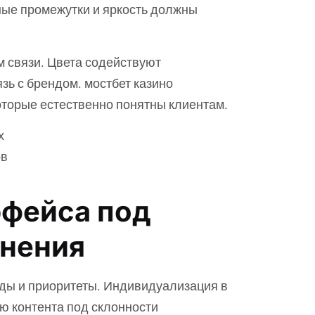
чные промежутки и яркость должны
м связи. Цвета содействуют
зь с брендом. мостбет казино
оторые естественно понятны клиентам.
х
ов
рфейса под
енения
ды и приоритеты. Индивидуализация в
 контента под склонности