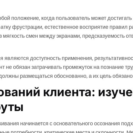
бой положение, когда пользователь может достигать
ватку фрустрации, естественное восприятие правил
з мягкость смен между экранами, предсказуемость отв
я являются доступность применения, результативнос
нт не обязан затрачивать промежуток на познание т
должны размещаться обоснованно, а их цель обязано 
ваний клиента: изуче
руты
живания начинается с основательного осознания под
ные потребности, критические места и склонности. М