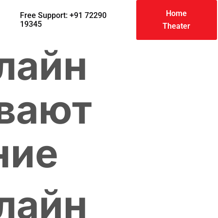
Home
Free Support: +91 72290
19345
Theater
лайн
вают
ние
лайн