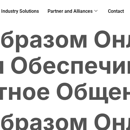
Industry Solutions
Partner and Alliances
Contact
бразом Он
 Обеспечи
тное Обще
бразом Он