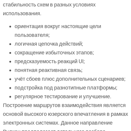
стабильность схем в разных условиях
использования.
ориентация вокруг настоящие цели
пользователя;
логичная цепочка действий;
сокращение избыточных этапов;
предсказуемость реакций UI;
понятная реактивная связь;
учёт сбоев плюс дополнительных сценариев;
подстройка под разнотипные платформы;
регулярное тестирование и улучшение.
Построение маршрутов взаимодействия является
основой высокого юзерского впечатления в рамках
электронных системах. Данное направление