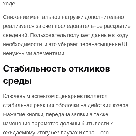
ходе.
Снижение ментальной нагрузки дополнительно
реализуется за счёт последовательное раскрытие
сведений. Пользователь получает данные в ходу
необходимости, и это убирает перенасыщение UI
ненужными элементами.
Стабильность откликов
среды
Ключевым аспектом сценариев является
стабильная реакция оболочки на действия юзера.
Нажатие кнопки, передача заявки а также
изменение параметра должны быть вести к
ожидаемому итогу без пауза́х и странного