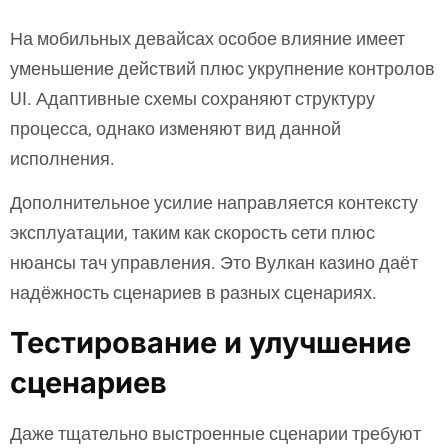
На мобильных девайсах особое влияние имеет
уменьшение действий плюс укрупнение контролов
UI. Адаптивные схемы сохраняют структуру
процесса, однако изменяют вид данной
исполнения.
Дополнительное усилие направляется контексту
эксплуатации, таким как скорость сети плюс
нюансы тач управления. Это Вулкан казино даёт
надёжность сценариев в разных сценариях.
Тестирование и улучшение
сценариев
Даже тщательно выстроенные сценарии требуют