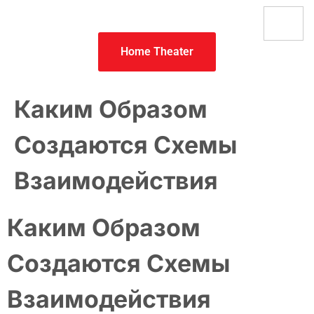
Home Theater
Каким Образом
Создаются Схемы
Взаимодействия
Каким Образом
Создаются Схемы
Взаимодействия