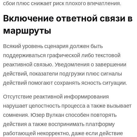
сбои плюс снижает риск плохого впечатления.
Включение ответной связи в
маршруты
Всякий уровень сценария должен быть
поддерживаться графической либо текстовой
реактивной связью. Уведомления о завершении
действий, показатели подгрузки плюс сигналы
действий помогают сохранять ясность ситуации.
Отсутствие реактивной информирования
нарушает целостность процесса а также вызывает
сомнения. Юзер Вулкан способен повторять
действия а также воспринимать платформу
работающей некорректно, даже если действие