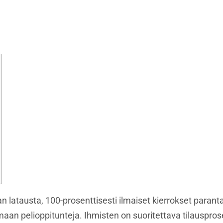
latausta, 100-prosenttisesti ilmaiset kierrokset parantav
amaan pelioppitunteja. Ihmisten on suoritettava tilausp