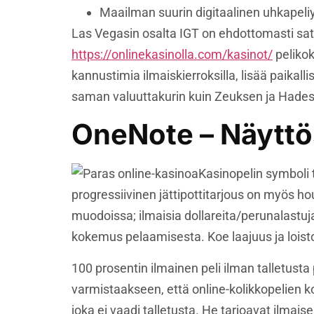
Maailman suurin digitaalinen uhkapeli
Las Vegasin osalta IGT on ehdottomasti satam
https://onlinekasinolla.com/kasinot/
pelikok
kannustimia ilmaiskierroksilla, lisää paikall
saman valuuttakurin kuin Zeuksen ja Hadesin
OneNote – Näyttö
Kasinopelin symboli t
progressiivinen jättipottitarjous on myös 
muodoissa; ilmaisia ​​dollareita/perunalastuj
kokemus pelaamisesta. Koe laajuus ja loist
100 prosentin ilmainen peli ilman talletusta 
varmistaakseen, että online-kolikkopelien ko
joka ei vaadi talletusta. He tarjoavat ilmaise