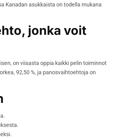
 osa Kanadan asukkaista on todella mukana
hto, jonka voit
isen, on viisasta oppia kaikki pelin toiminnot
korkea, 92,50 %, ja panosvaihtoehtoja on
n
aa.
uksesta.
eksi.