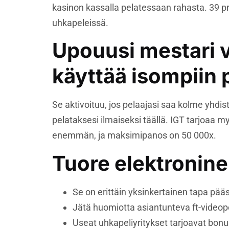
kasinon kassalla pelatessaan rahasta.
39 p
uhkapeleissä.
Upouusi mestari vi
käyttää isompiin p
Se aktivoituu, jos pelaajasi saa kolme yhdist
pelataksesi ilmaiseksi täällä. IGT tarjoaa m
enemmän, ja maksimipanos on 50 000x.
Tuore elektronine
Se on erittäin yksinkertainen tapa pää
Jätä huomiotta asiantunteva ft-videope
Useat uhkapeliyritykset tarjoavat bon