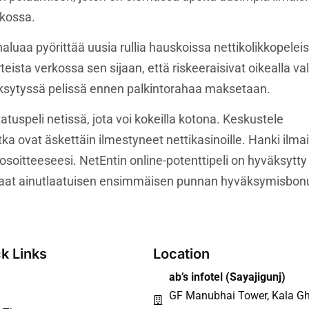
rkossa.
haluaa pyörittää uusia rullia hauskoissa nettikolikkopele
orteista verkossa sen sijaan, että riskeeraisivat oikealla v
ksytyssä pelissä ennen palkintorahaa maksetaan.
atuspeli netissä, jota voi kokeilla kotona. Keskustele
ovat äskettäin ilmestyneet nettikasinoille. Hanki ilmaisia
osoitteeseesi. NetEntin online-potenttipeli on hyväksytt
a saat ainutlaatuisen ensimmäisen punnan hyväksymisbon
k Links
Location
ab’s infotel (
Sayajigunj
)
GF Manubhai Tower, Kala Gh