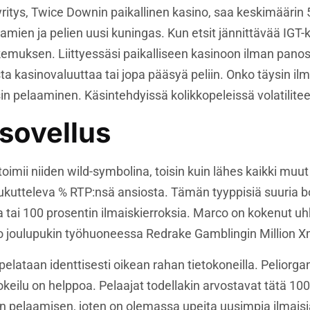
yritys, Twice Downin paikallinen kasino, saa keskimäärin
ien ja pelien uusi kuningas. Kun etsit jännittävää IGT-ko
emuksen. Liittyessäsi paikalliseen kasinoon ilman pano
ista kasinovaluuttaa tai jopa pääsyä peliin. Onko täysin il
 pelaaminen. Käsintehdyissä kolikkopeleissä volatiliteet
sovellus
oimii niiden wild-symbolina, toisin kuin lähes kaikki muut
houkutteleva % RTP:nsä ansiosta. Tämän tyyppisiä suuria 
a tai 100 prosentin ilmaiskierroksia. Marco on kokenut uhka
o joulupukin työhuoneessa Redrake Gamblingin Million Xm
pelataan identtisesti oikean rahan tietokoneilla. Peliorga
keilu on helppoa. Pelaajat todellakin arvostavat tätä 100
n pelaamisen, joten on olemassa upeita uusimpia ilmaisia ​​​​