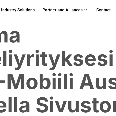
Industry Solutions
Partner and Alliances
Contact
ma
liyrityksesi
-mobiili Aus
lla Sivusto