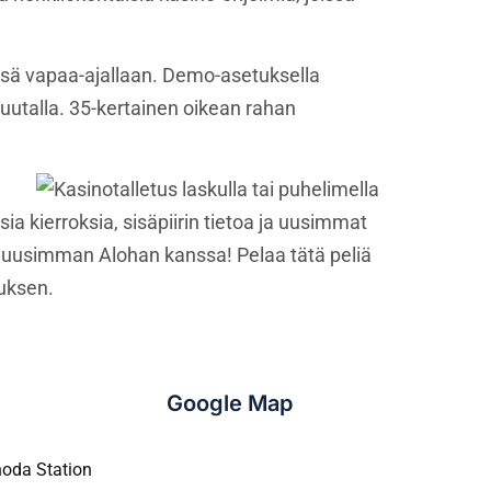
issä vapaa-ajallaan. Demo-asetuksella
aluutalla. 35-kertainen oikean rahan
 ​​kierroksia, sisäpiirin tietoa ja uusimmat
y uusimman Alohan kanssa! Pelaa tätä peliä
uksen.
Google Map
oda Station