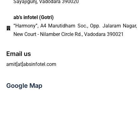
Sayajigunj, Vadodara 390020
ab’s infotel (Gotri)
“Harmony”, A4 Marutidham Soc., Opp. Jalaram Nagar,
New Court - Nilamber Circle Rd., Vadodara 390021
Email us
amit[at]absinfotel.com
Google Map