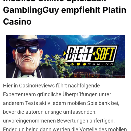
GamblingGuy empfiehlt Platin
Casino
Hier in CasinoReviews führt nachfolgende
Expertenteam gründliche Überprüfungen unter
anderem Tests aktiv jedem mobilen Spielbank bei,
bevor die autoren unsrige umfassenden,
unvoreingenommenen Bewertungen anfertigen.
Ended up being dann werden die Vorteile des mobilen