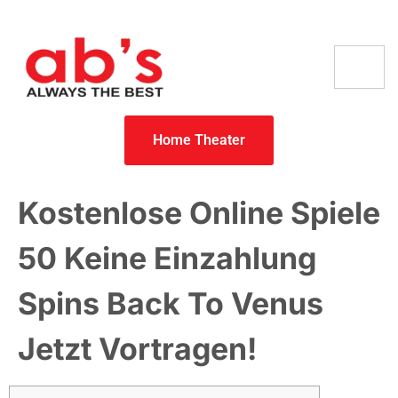
Home Theater
Kostenlose Online Spiele
50 Keine Einzahlung
Spins Back To Venus
Jetzt Vortragen!