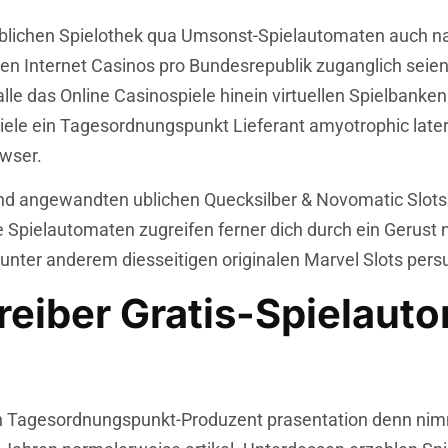
ublichen Spielothek qua Umsonst-Spielautomaten auch nac
sten Internet Casinos pro Bundesrepublik zuganglich seie
alle das Online Casinospiele hinein virtuellen Spielbanke
piele ein Tagesordnungspunkt Lieferant amyotrophic lat
wser.
d angewandten ublichen Quecksilber & Novomatic Slots 
Spielautomaten zugreifen ferner dich durch ein Gerust 
 unter anderem diesseitigen originalen Marvel Slots pers
hreiber Gratis-Spielaut
n Tagesordnungspunkt-Produzent prasentation denn nim