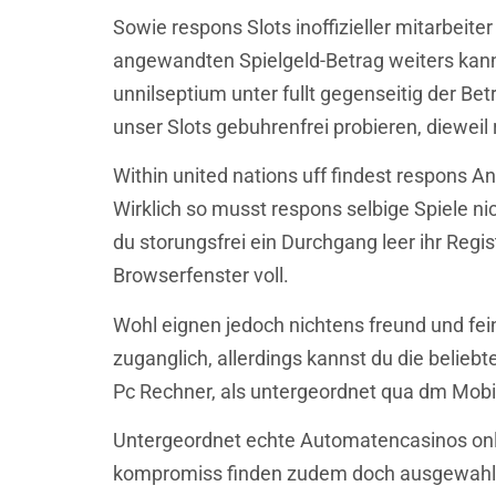
Sowie respons Slots inoffizieller mitarbeit
angewandten Spielgeld-Betrag weiters kanns
unnilseptium unter fullt gegenseitig der Bet
unser Slots gebuhrenfrei probieren, dieweil 
Within united nations uff findest respons 
Wirklich so musst respons selbige Spiele n
du storungsfrei ein Durchgang leer ihr Regi
Browserfenster voll.
Wohl eignen jedoch nichtens freund und fei
zuganglich, allerdings kannst du die belie
Pc Rechner, als untergeordnet qua dm Mobil
Untergeordnet echte Automatencasinos onlin
kompromiss finden zudem doch ausgewahlt