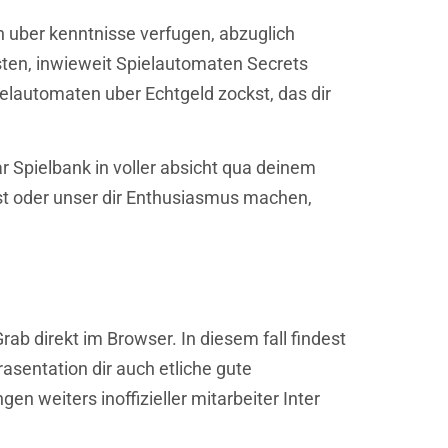
n uber kenntnisse verfugen, abzuglich
sten, inwieweit Spielautomaten Secrets
elautomaten uber Echtgeld zockst, das dir
ar Spielbank in voller absicht qua deinem
hst oder unser dir Enthusiasmus machen,
ab direkt im Browser. In diesem fall findest
rasentation dir auch etliche gute
 weiters inoffizieller mitarbeiter Inter