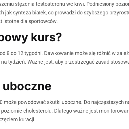
szeniu stężenia testosteronu we krwi. Podniesiony pozi
ich jak synteza białek, co prowadzi do szybszego przyros
st istotne dla sportowców.
ypowy kurs?
od 8 do 12 tygodni. Dawkowanie może się różnić w zale
na tydzień. Ważne jest, aby przestrzegać zasad stosow
y uboczne
300 może powodować skutki uboczne. Do najczęstszych n
w poziomie cholesterolu. Dlatego ważne jest monitorowa
zęciem kuracji.