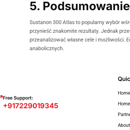
5. Podsumowanie
Sustanon 300 Atlas to popularny wybór wś
przynieść znakomite rezultaty. Jednak prz
przeanalizować własne cele i możliwości. E
anabolicznych.
Quic
Home
Free Support:
Home 
+917229019345
Partne
About