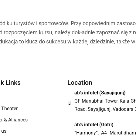
ród kulturystów i sportowców. Przy odpowiednim zastos
ed rozpoczęciem kursu, należy dokładnie zapoznać się z
dukacja to klucz do sukcesu w każdej dziedzinie, także 
k Links
Location
ab’s infotel (
Sayajigunj
)
GF Manubhai Tower, Kala Gh
Theater
Road, Sayajigunj, Vadodara
r & Alliances
ab’s infotel (Gotri)
 us
“Harmony”, A4 Marutidham