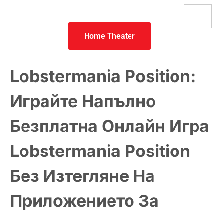
Home Theater
Lobstermania Position:
Играйте Напълно
Безплатна Онлайн Игра
Lobstermania Position
Без Изтегляне На
Приложението За