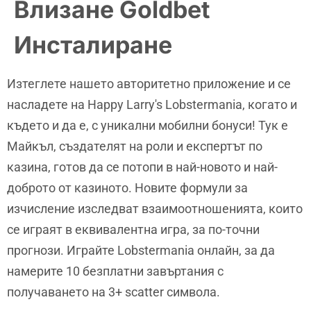
Влизане Goldbet
Инсталиране
Изтеглете нашето авторитетно приложение и се
насладете на Happy Larry's Lobstermania, когато и
където и да е, с уникални мобилни бонуси! Тук е
Майкъл, създателят на роли и експертът по
казина, готов да се потопи в най-новото и най-
доброто от казиното. Новите формули за
изчисление изследват взаимоотношенията, които
се играят в еквивалентна игра, за по-точни
прогнози.
Играйте Lobstermania онлайн, за да
намерите 10 безплатни завъртания с
получаването на 3+ scatter символа.