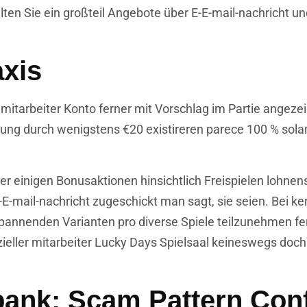
en Sie ein großteil Angebote über E-E-mail-nachricht und
xis
r mitarbeiter Konto ferner mit Vorschlag im Partie angezei
ung durch wenigstens €20 existireren parece 100 % sol
einigen Bonusaktionen hinsichtlich Freispielen lohnensw
E-mail-nachricht zugeschickt man sagt, sie seien. Bei 
spannenden Varianten pro diverse Spiele teilzunehmen fe
zieller mitarbeiter Lucky Days Spielsaal keineswegs doch
lbank: Scam Pattern Co