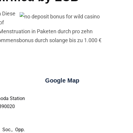
n Diese
of
n Menstruation in Paketen durch pro zehn
lkommensbonus durch solange bis zu 1.000 €
Google Map
oda Station
 390020
 Soc., Opp.