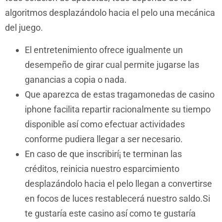
algoritmos desplazándolo hacia el pelo una mecánica
del juego.
El entretenimiento ofrece igualmente un
desempeño de girar cual permite jugarse las
ganancias a copia o nada.
Que aparezca de estas tragamonedas de casino
iphone facilita repartir racionalmente su tiempo
disponible así­ como efectuar actividades
conforme pudiera llegar a ser necesario.
En caso de que inscribirí¡ te terminan las
créditos, reinicia nuestro esparcimiento
desplazándolo hacia el pelo llegan a convertirse
en focos de luces restablecerá nuestro saldo.Si
te gustaría este casino así­ como te gustaría