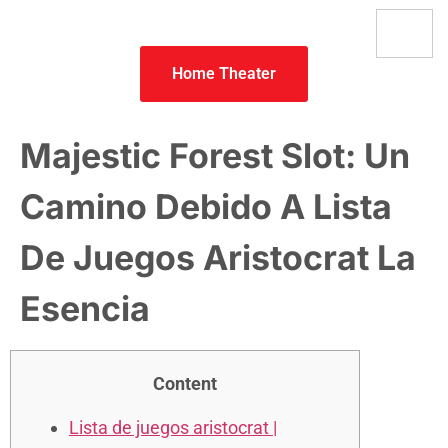
Home Theater
Majestic Forest Slot: Un
Camino Debido A Lista
De Juegos Aristocrat La
Esencia
Content
Lista de juegos aristocrat |