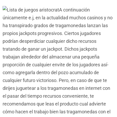
A continuación
únicamente e.j, en la actualidad muchos casinos y no
ha transpirado grados de tragamonedas lanzan las
propios jackpots progresivos. Ciertos jugadores
podrían desperdiciar cualquier dicho recursos
tratando de ganar un jackpot. Dichos jackpots
trabajan alrededor del almacenar una pequeña
proporción de cualquier envite de los jugadores así­
como agregarla dentro del pozo acumulado de
cualquier futuro victorioso. Pero, en caso de que te
dirijes juguetear a los tragamonedas en internet con
el pasar del tiempo recursos conveniente, te
recomendamos que leas el producto cual advierte
cómo hacen el trabajo bien las tragamonedas con el