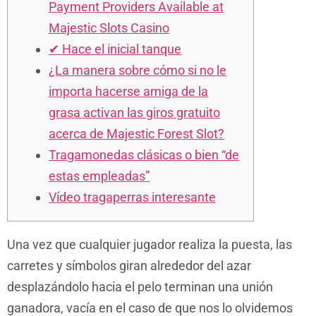
Payment Providers Available at
Majestic Slots Casino
✔ Hace el inicial tanque
¿La manera sobre cómo si no le
importa hacerse amiga de la
grasa activan las giros gratuito
acerca de Majestic Forest Slot?
Tragamonedas clásicas o bien “de
estas empleadas”
Vídeo tragaperras interesante
Una vez que cualquier jugador realiza la puesta, las
carretes y símbolos giran alrededor del azar
desplazándolo hacia el pelo terminan una unión
ganadora, vacía en el caso de que nos lo olvidemos