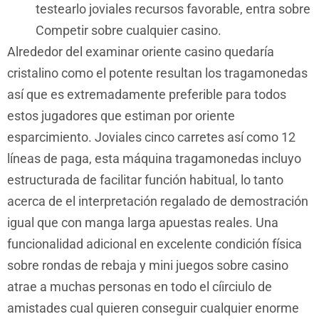
testearlo joviales recursos favorable, entra sobre
Competir sobre cualquier casino.
Alrededor del examinar oriente casino quedaría
cristalino como el potente resultan los tragamonedas
así que es extremadamente preferible para todos
estos jugadores que estiman por oriente
esparcimiento. Joviales cinco carretes así­ como 12
líneas de paga, esta máquina tragamonedas incluyo
estructurada de facilitar función habitual, lo tanto
acerca de el interpretación regalado de demostración
igual que con manga larga apuestas reales. Una
funcionalidad adicional en excelente condición física
sobre rondas de rebaja y mini juegos sobre casino
atrae a muchas personas en todo el cí­irciulo de
amistades cual quieren conseguir cualquier enorme