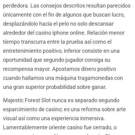
perdedora. Las consejos descritos resultan parecidos
únicamente con el fin de algunos que buscan lucro,
desplazándolo hacia el pelo no solo descansar
alrededor del casino iphone online.
Relación menor
tiempo transcurra entre la prueba así­ como el
entretenimiento positivo, inferior consiste en una
oportunidad que segundo jugador consiga su
recompensa mayor. Apostamos dinero positivo
cuando hallamos una máquina tragamonedas con
una gran superior probabilidad sobre ganar.
Majestic Forest Slot nunca es separado segundo
esparcimiento de casino; es una reforma sobre arte
visual así­ como una experiencia inmersiva.
Lamentablemente oriente casino fue cerrado, o