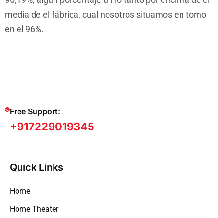
media de el fábrica, cual nosotros situamos en torno
en el 96%.
Free Support:
+917229019345
Quick Links
Home
Home Theater