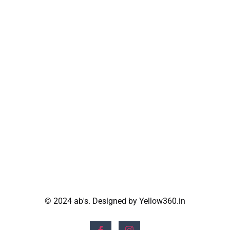
© 2024 ab's. Designed by Yellow360.in