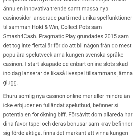
ännu en innovativa trende samt massa nya
casinosidor lanserade parti med unika spelfunktioner
tillsamman Hold & Win, Collect Pots sam
Smash4Cash. Pragmatic Play grundades 2015 sam
det tog inte flertal år för do att bli någon från do mest
populära spelutvecklarna kungen svenska språke
casinon. I start skapade de enbart online slots skad
ino dag lanserar de likaså livespel tillsammans jämna
glugg.
Ehuru somlig nya casinon online mer eller mindre än
icke erbjuder en fulländat spelutbud, befinner si
potentialen för ökning biff. Försåvitt dom allareda har
dina favoritspel och deras bonusar sam krav befinner
sig fördelaktiga, finns det markant att vinna kungen