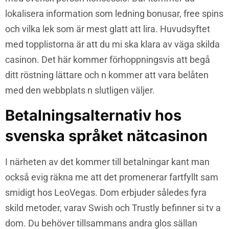
lokalisera information som ledning bonusar, free spins
och vilka lek som är mest glatt att lira. Huvudsyftet
med topplistorna är att du mi ska klara av väga skilda
casinon. Det här kommer förhoppningsvis att begå
ditt röstning lättare och n kommer att vara belåten
med den webbplats n slutligen väljer.
Betalningsalternativ hos
svenska språket nätcasinon
I närheten av det kommer till betalningar kant man
också evig räkna me att det promenerar fartfyllt sam
smidigt hos LeoVegas. Dom erbjuder således fyra
skild metoder, varav Swish och Trustly befinner si tv a
dom. Du behöver tillsammans andra glos sällan