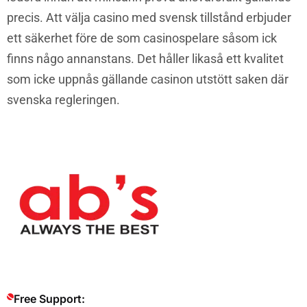
precis. Att välja casino med svensk tillstånd erbjuder
ett säkerhet före de som casinospelare såsom ick
finns någo annanstans. Det håller likaså ett kvalitet
som icke uppnås gällande casinon utstött saken där
svenska regleringen.
Free Support: