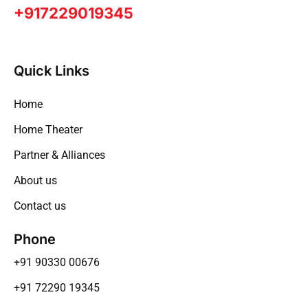
+917229019345
Quick Links
Home
Home Theater
Partner & Alliances
About us
Contact us
Phone
+91 90330 00676
+91 72290 19345