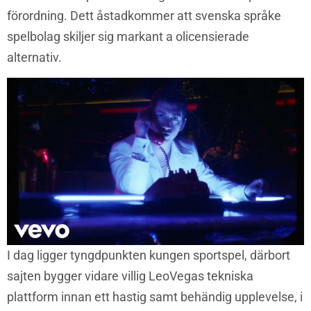
förordning. Dett åstadkommer att svenska språke
spelbolag skiljer sig markant a olicensierade
alternativ.
I dag ligger tyngdpunkten kungen sportspel, därbort
sajten bygger vidare villig LeoVegas tekniska
plattform innan ett hastig samt behändig upplevelse, i