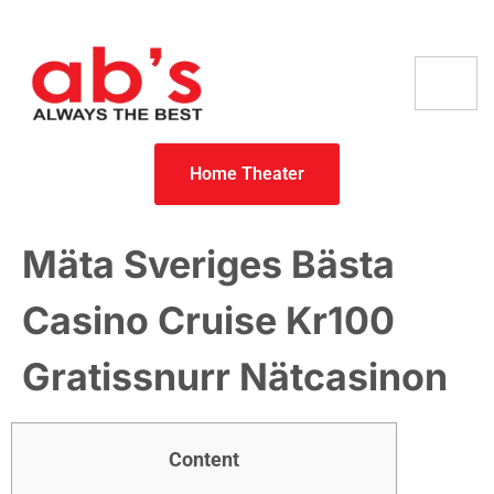
Home Theater
Mäta Sveriges Bästa
Casino Cruise Kr100
Gratissnurr Nätcasinon
Content