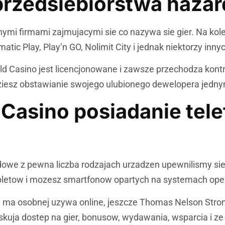
 przedsiebiorstwa haza
ymi firmami zajmujacymi sie co nazywa sie gier. Na kolek
ic Play, Play’n GO, Nolimit City i jednak niektorzy innyc
d Casino jest licencjonowane i zawsze przechodza kontro
iesz obstawianie swojego ulubionego dewelopera jednym
d Casino posiadanie tel
owe z pewna liczba rodzajach urzadzen upewnilismy sie
bletow i mozesz smartfonow opartych na systemach oper
ie ma osobnej uzywa online, jeszcze Thomas Nelson Str
skuja dostep na gier, bonusow, wydawania, wsparcia i ze