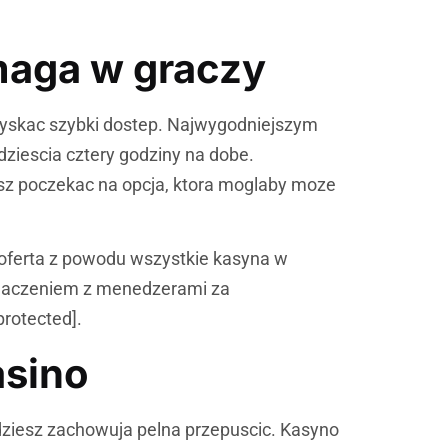
maga w graczy
zyskac szybki dostep. Najwygodniejszym
dziescia cztery godziny na dobe.
esz poczekac na opcja, ktora moglaby moze
e oferta z powodu wszystkie kasyna w
polaczeniem z menedzerami za
rotected].
asino
dziesz zachowuja pelna przepuscic. Kasyno