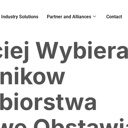
Industry Solutions
Partner and Alliances
Contact
iej Wybier
nikow
biorstwa
we Obstawia