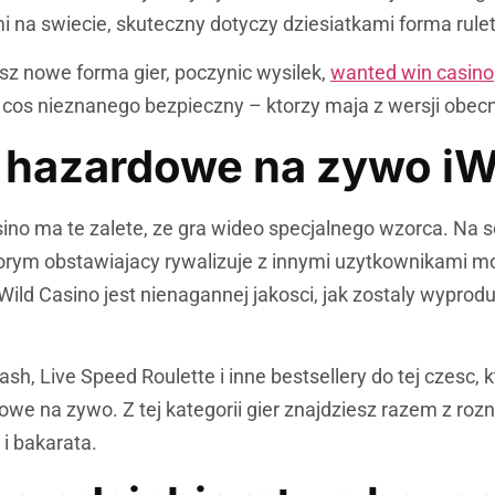
 na swiecie, skuteczny dotyczy dziesiatkami forma ruletk
z nowe forma gier, poczynic wysilek,
wanted win casino
 cos nieznanego bezpieczny – ktorzy maja z wersji obec
 hazardowe na zywo iW
 ma te zalete, ze gra wideo specjalnego wzorca. Na sek
torym obstawiajacy rywalizuje z innymi uzytkownikami 
Wild Casino jest nienagannej jakosci, jak zostaly wyprod
sh, Live Speed Roulette i inne bestsellery do tej czesc, 
we na zywo. Z tej kategorii gier znajdziesz razem z rozn
i bakarata.