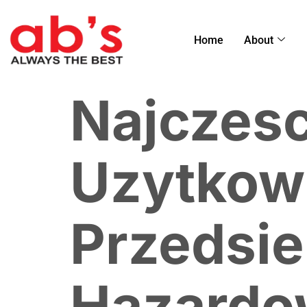
Home
About
Najczesc
Uzytkow
Przedsie
Hazardo