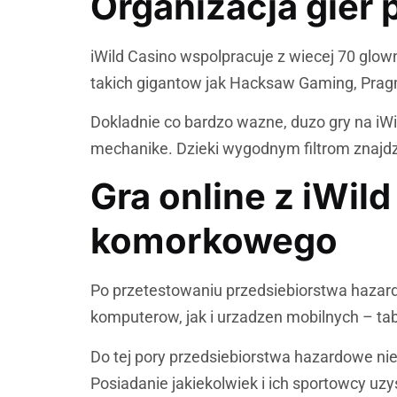
Organizacja gier
iWild Casino wspolpracuje z wiecej 70 glown
takich gigantow jak Hacksaw Gaming, Pragmat
Dokladnie co bardzo wazne, duzo gry na iWil
mechanike. Dzieki wygodnym filtrom znajdz
Gra online z iWil
komorkowego
Po przetestowaniu przedsiebiorstwa hazard
komputerow, jak i urzadzen mobilnych – ta
Do tej pory przedsiebiorstwa hazardowe n
Posiadanie jakiekolwiek i ich sportowcy uzy