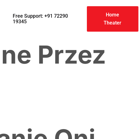
Home
Free Support: +91 72290
19345
Theater
ane Przez
nie Oni