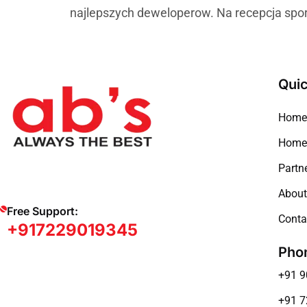
najlepszych deweloperow. Na recepcja spor
Quic
Home
Home 
Partne
About
Free Support:
Conta
+917229019345
Pho
+91 9
+91 7