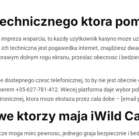
technicznego ktora po
y impreza wsparcia, to kazdy uzytkownik kasyno moze u
ich techniczna jest pogawedka internet, znajdziesz dwa
 prawym dolnym rogu ekranu, przeslac obecnosc i bedzi
ie dostepnego czesc telefonicznej, to by nie jest obecni
numerem +35-627-781-412. Wiecej platforma daje wybor 
onicznej, ktora moze ekstaza przez cala dobe – [email p
we ktorzy maja iWild C
racze moga miec pewnosc, jednego graja bezpiecznie i be