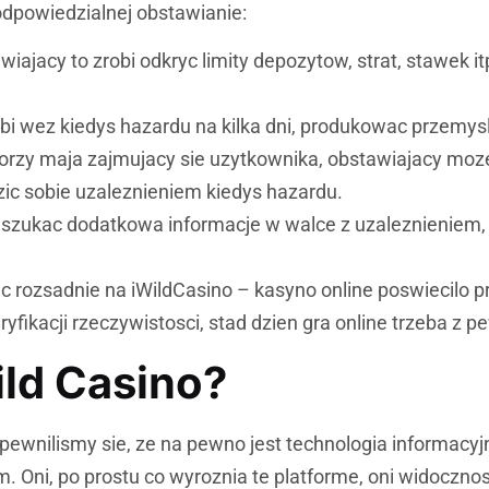
 odpowiedzialnej obstawianie:
iajacy to zrobi odkryc limity depozytow, strat, stawek i
bi wez kiedys hazardu na kilka dni, produkowac przemys
torzy maja zajmujacy sie uzytkownika, obstawiajacy mo
ic sobie uzaleznieniem kiedys hazardu.
 szukac dodatkowa informacje w walce z uzaleznieniem,
ac rozsadnie na iWildCasino – kasyno online poswiecilo
kacji rzeczywistosci, stad dzien gra online trzeba z p
ld Casino?
ewnilismy sie, ze na pewno jest technologia informacyj
 Oni, po prostu co wyroznia te platforme, oni widocznosc