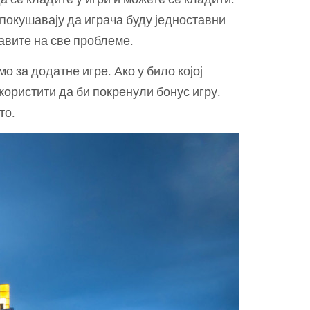
 покушавају да играча буду једноставни
равите на све проблеме.
 за додатне игре. Ако у било којој
 користити да би покренули бонус игру.
то.