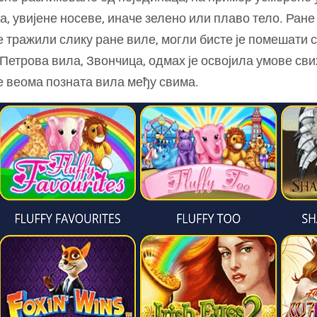
, увијене носеве, иначе зелено или плаво тело. Ране
те тражили слику ране виле, могли бисте је помешати 
а Петрова вила, Звончица, одмах је освојила умове св
е веома позната вила међу свима.