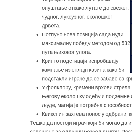
опуштање откако лутате до свежег,
чудног, луксузног, еколошког
дрвета.
Потпуно нова позиција сада нуди
максималну победу методом од 532
пута њиховог улога.
Крипто подстицаји испробавају
кампање из онлајн казина како би
подстакли играче да се забаве са к
У фолклору, кремени врхови стрела 
његову еколошку одећу и подземне с
људе, магија је потребна способност
Квикспин захтева понос у одбрани, к
Тешко да постоји играч који би могао да
савршено за одличну безбедну игру. Посто