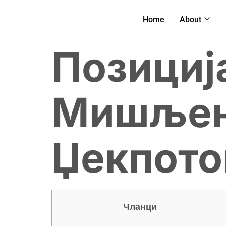
Home
About
Позиција
Мишљењ
Џекпото
Чланци