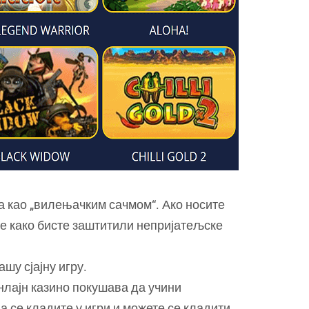
а као „вилењачким сачмом“. Ако носите
е како бисте заштитили непријатељске
шу сјајну игру.
онлајн казино покушава да учини
а се кладите у игри и можете се кладити.