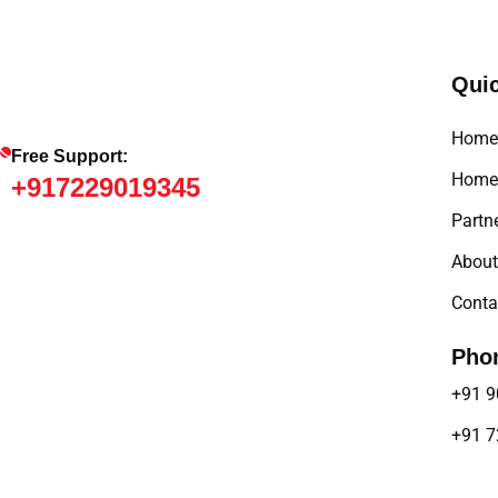
Quic
Home
Free Support:
Home 
+917229019345
Partne
About
Conta
Pho
+91 9
+91 7