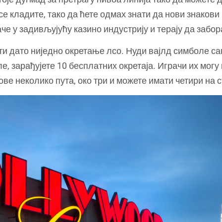
се кладите, тако да ћете одмах знати да нови знакови
аче у задивљујућу казино индустрију и терају да забо
и дато ниједно окретање лсо. Нуди вајлд симболе само
е, зарађујете 10 бесплатних окретаја. Играчи их могу
ве неколико пута, око три и можете имати четири на с