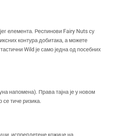
ег елемента. Респинови Fairy Nuts су
фиксних контура добитака, а можете
астични Wild је само једна од посебних
уна напомена). Права тајна је у новом
 се тиче ризика.
 уши, испреплетене кожице на