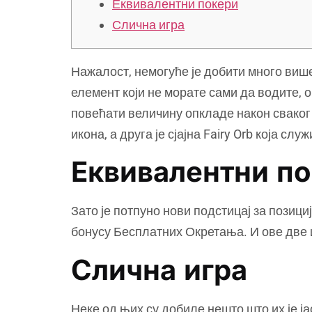
Еквивалентни покери
Слична игра
Нажалост, немогуће је добити много више
елемент који не морате сами да водите, 
повећати величину опкладе након сваког
икона, а друга је сјајна Fairy Orb која с
Еквивалентни п
Зато је потпуно нови подстицај за позици
бонусу Бесплатних Окретања. И ове две и
Слична игра
Неке од њих су добиле нешто што их је ј