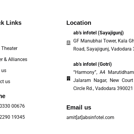
k Links
Location
ab’s infotel (
Sayajigunj
)
GF Manubhai Tower, Kala Gh
Theater
Road, Sayajigunj, Vadodara
r & Alliances
ab’s infotel (Gotri)
 us
“Harmony”, A4 Marutidham
Jalaram Nagar, New Court
ct us
Circle Rd., Vadodara 390021
ne
0330 00676
Email us
2290 19345
amit[at]absinfotel.com