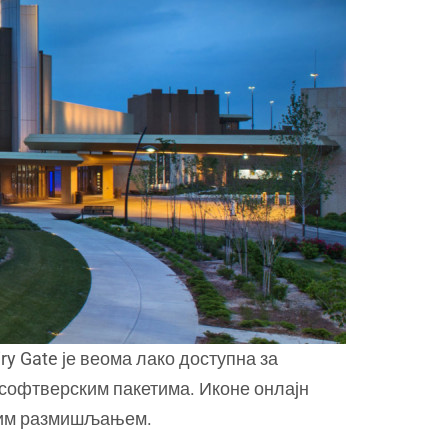
ry Gate је веома лако доступна за
а софтверским пакетима. Иконе онлајн
итним размишљањем.