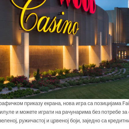
афичком приказу екрана, нова игра са позицијама Fai
пилуле и можете играти на рачунарима без потребе з
 зеленој, ружичастој и црвеној боји, заједно са кред