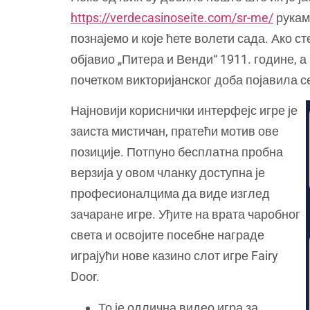
https://verdecasinoseite.com/sr-me/
рукама
познајемо и које ћете волети сада. Ако с
објавио „Питера и Венди“ 1911. године, 
почетком викторијанског доба појавила с
Најновији кориснички интерфејс игре је
заиста мистичан, пратећи мотив ове
позиције. Потпуно бесплатна пробна
верзија у овом чланку доступна је
професионалцима да виде изглед
зачаране игре. Уђите на врата чаробног
света и освојите посебне награде
играјући нове казино слот игре Fairy
Door.
То је одлична видео игра за