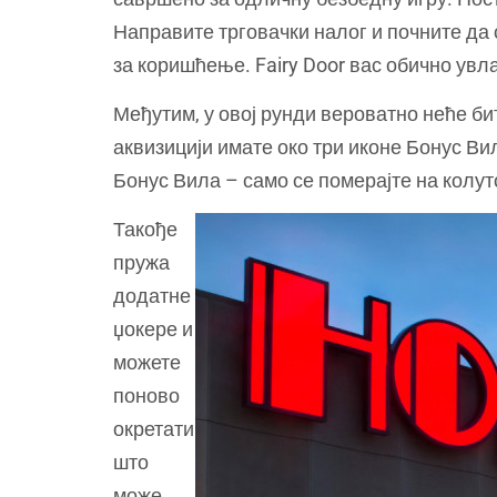
Направите трговачки налог и почните да 
за коришћење. Fairy Door вас обично увл
Међутим, у овој рунди вероватно неће бит
аквизицији имате око три иконе Бонус Вил
Бонус Вила – само се померајте на колуто
Такође
пружа
додатне
џокере и
можете
поново
окретати
што
може