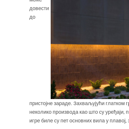
довести
до
пристојне зараде. Захваљујући глатком гр
неколико производа као што су уређаји, 
игре биле су пет основних вила у плавој,