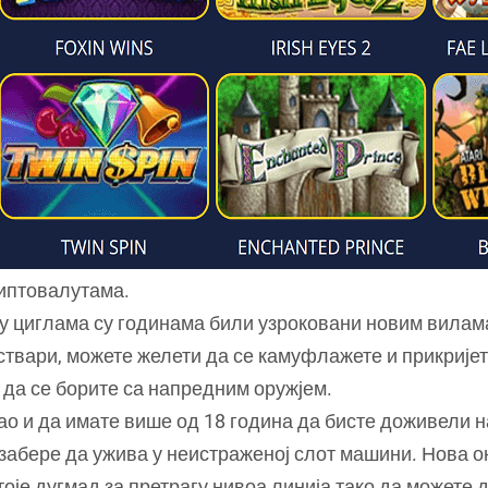
риптовалутама.
у циглама су годинама били узроковани новим вилам
твари, можете желети да се камуфлажете и прикријет
 да се борите са напредним оружјем.
ао и да имате више од 18 година да бисте доживели на
 изабере да ужива у неистраженој слот машини. Нова 
је дугмад за претрагу нивоа линија тако да можете д