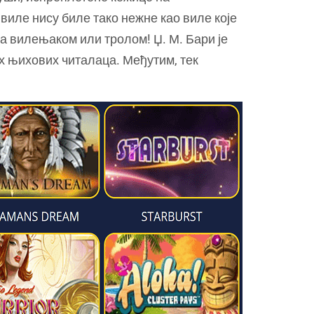
 виле нису биле тако нежне као виле које
са вилењаком или тролом! Џ. М. Бари је
их њихових читалаца. Међутим, тек