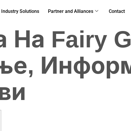
Industry Solutions
Partner and Alliances
Contact
 На Fairy G
е, Информ
ви