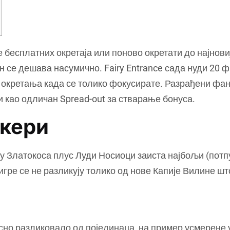
 бесплатних окретаја или поново окретати до најновиј
он се дешава насумично. Fairy Entrance сада нуди 20 
 окретања када се толико фокусирате.
Разрађени фант
лужи као одличан Spread-out за стварање бонуса.
окери
ју Златокоса плус Луди Носиоци заиста најбољи (потп
гре се не разликују толико од нове Капије Вилине што
асно разликовало од појединаца, на пример усмерене