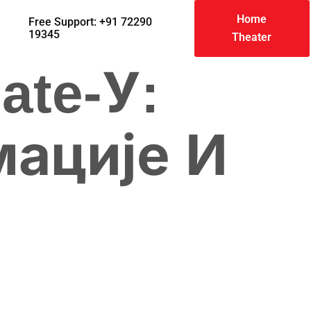
Home
Free Support: +91 72290
19345
Theater
ate-У:
ације И