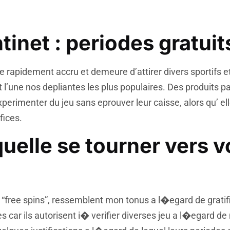
ntinet : periodes gratui
 rapidement accru et demeure d’attirer divers sportifs e
ent l’une nos depliantes les plus populaires. Des produit
erimenter du jeu sans eprouver leur caisse, alors qu’ el
fices.
quelle se tourner vers 
free spins”, ressemblent mon tonus a l�egard de gratifi
 car ils autorisent i� verifier diverses jeu a l�egard d