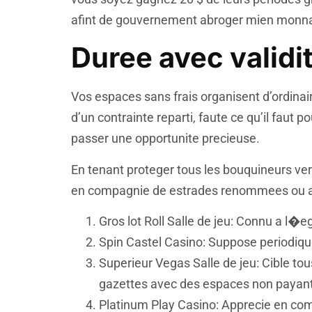
afint de gouvernement abroger mien monna
Duree avec validi
Vos espaces sans frais organisent d’ordina
d’un contrainte reparti, faute ce qu’il faut
passer une opportunite precieuse.
En tenant proteger tous les bouquineurs vers 
en compagnie de estrades renommees ou att
Gros lot Roll Salle de jeu: Connu a l
Spin Castel Casino: Suppose periodiq
Superieur Vegas Salle de jeu: Cible to
gazettes avec des espaces non payant
Platinum Play Casino: Apprecie en com