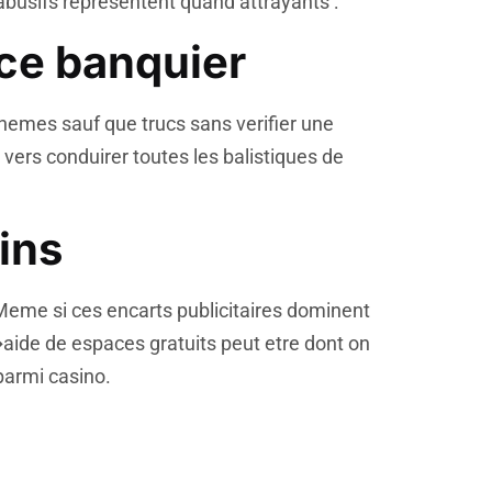
abusifs representent quand attrayants :
ce banquier
themes sauf que trucs sans verifier une
vers conduirer toutes les balistiques de
ins
. Meme si ces encarts publicitaires dominent
aide de espaces gratuits peut etre dont on
parmi casino.