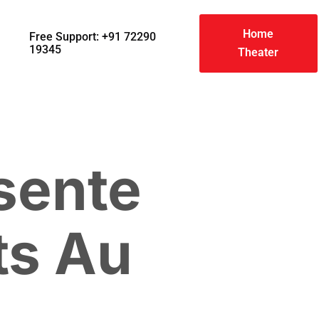
Home
Free Support: +91 72290
19345
Theater
sente
ts Au