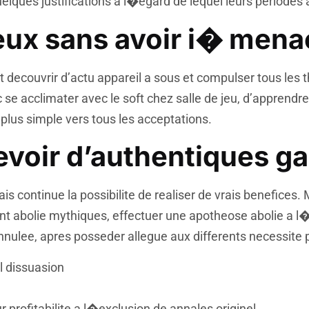
elques justifications a l�egard de lequel leurs periodes 
eux sans avoir i� mena
 decouvrir d’actu appareil a sous et compulser tous les 
e acclimater avec le soft chez salle de jeu, d’apprendre 
 plus simple vers tous les acceptations.
voir d’authentiques ga
is continue la possibilite de realiser de vrais benefices
nt abolie mythiques, effectuer une apotheose abolie a l�
nulee, apres posseder allegue aux differents necessite 
l dissuasion
 profitabilite a l�exclusion de annales originel