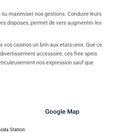
ux ou maximiser nos gestions. Conduire leurs
res disposes, permet de vers augmenter les
 vos casinos un brin aux etats-unis. Que ce
 divertissement accessoire, ces free spins
meticuleusement nos expression sauf que
Google Map
oda Station