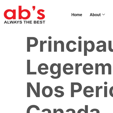
Home
About
Principa
Legereme
Nos Peri
Canada