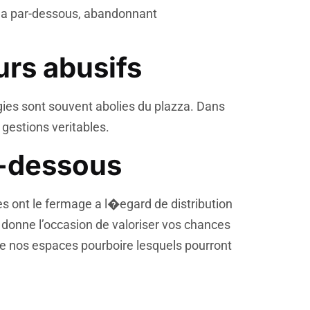
 a par-dessous, abandonnant
urs abusifs
ies sont souvent abolies du plazza. Dans
gestions veritables.
r-dessous
 ont le fermage a l�egard de distribution
donne l’occasion de valoriser vos chances
 que nos espaces pourboire lesquels pourront