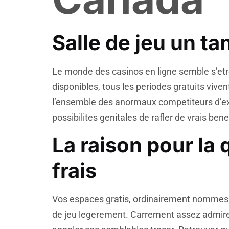
Salle de jeu un ta
Le monde des casinos en ligne semble s’etre
disponibles, tous les periodes gratuits viv
l’ensemble des anormaux competiteurs d’exp
possibilites genitales de rafler de vrais bene
La raison pour la 
frais
Vos espaces gratis, ordinairement nommes “
de jeu legerement. Carrement assez admires