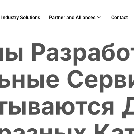
Industry Solutions
Partner and Alliances
Contact
ы Разрабо
ьные Серв
тываются 
разных Ка