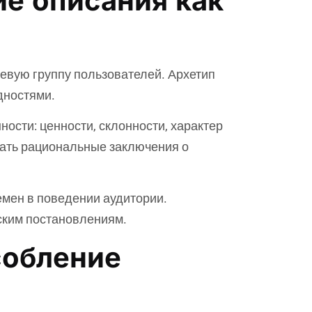
ие описания как
вую группу пользователей. Архетип
дностями.
ости: ценности, склонности, характер
вать рациональные заключения о
емен в поведении аудитории.
ским постановлениям.
собление