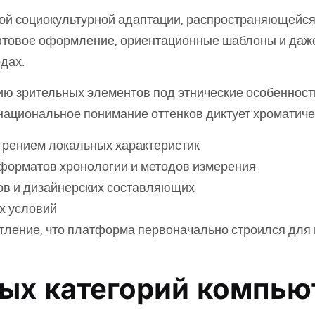
й социокультурной адаптации, распространяющейся 
товое оформление, ориентационные шаблоны и даже
дах.
ю зрительных элементов под этнические особенности
 национальное понимание оттенков диктует хроматич
трением локальных характеристик
форматов хронологии и методов измерения
ов и дизайнерских составляющих
х условий
ление, что платформа первоначально строился для 
ных категорий компью