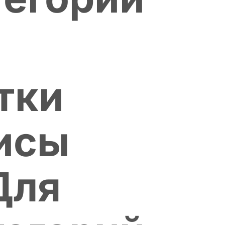
тки
исы
Для