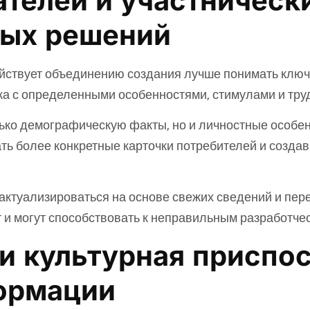
телей и участническ
вых решений
ствует объединению создания лучше понимать ключе
ка с определенными особенностями, стимулами и тру
ко демографическую факты, но и личностные особенн
ть более конкретные карточки потребителей и созда
актуализироваться на основе свежих сведений и пер
и могут способствовать к неправильным разработче
и культурная приспо
ормации