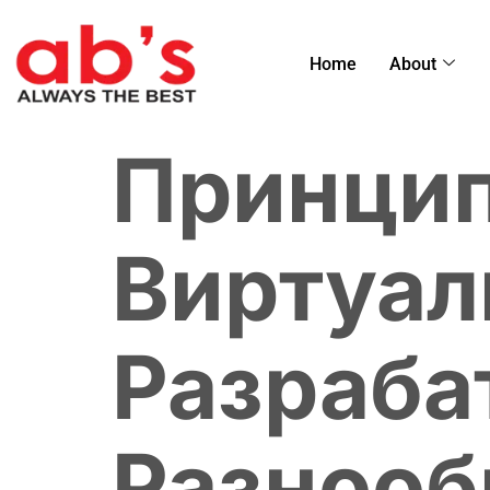
Home
About
Принцип
Виртуал
Разраба
Разнооб