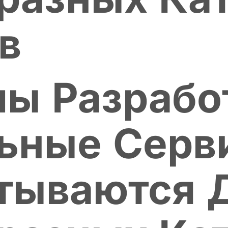
в
ы Разрабо
ьные Серв
тываются 