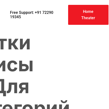
Home
Free Support: +91 72290
19345
Theater
тки
исы
Для
тегорий