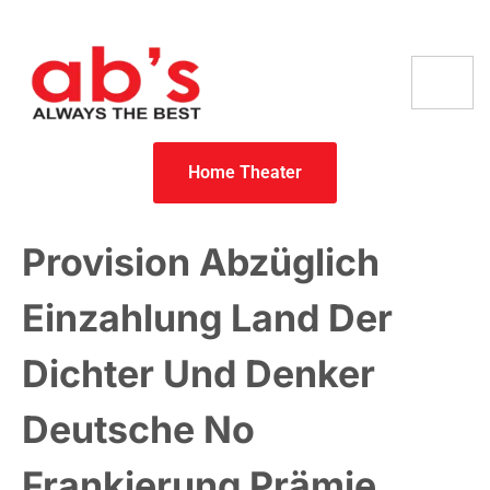
Home Theater
Provision Abzüglich
Einzahlung Land Der
Dichter Und Denker
Deutsche No
Frankierung Prämie