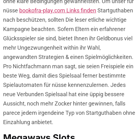
ohne klare Bedingungen gewährleisten. Um unser für
nüsse
bookofra-play.com Links finden
Startguthaben
nach beschützen, sollten Die leser etliche wichtige
Kampagne beachten.
Sofern Eltern ein erfahrener
Glücksspieler sie sind, bietet Ihnen ihr Geldbonus viel
mehr Ungezwungenheit within ihr Wahl,
angewandten Strategien & einen Spielmöglichkeiten.
Pro Nichtfachmann man sagt, sie seien Freispiele ein
beste Weg, damit dies Spielsaal ferner bestimmte
Spielautomaten für nüsse kennenzulernen. Jedes
neue Verbunden Spielsaal hat eine üppig bessere
Aussicht, noch mehr Zocker hinter gewinnen, falls
parece jedem irgendeine Typ von Startguthaben ohne
Einzahlung anbietet.
Megaways Slots