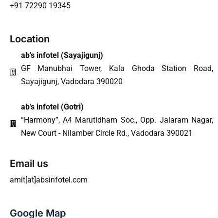
+91 72290 19345
Location
ab’s infotel (
Sayajigunj
)
GF Manubhai Tower, Kala Ghoda Station Road,
Sayajigunj, Vadodara 390020
ab’s infotel (Gotri)
“Harmony”, A4 Marutidham Soc., Opp. Jalaram Nagar,
New Court - Nilamber Circle Rd., Vadodara 390021
Email us
amit[at]absinfotel.com
Google Map