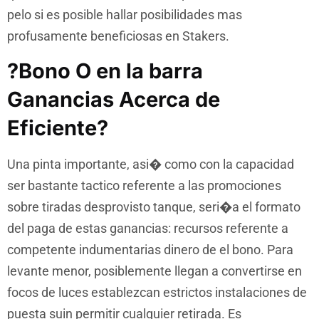
pelo si es posible hallar posibilidades mas
profusamente beneficiosas en Stakers.
?Bono O en la barra
Ganancias Acerca de
Eficiente?
Una pinta importante, asi� como con la capacidad
ser bastante tactico referente a las promociones
sobre tiradas desprovisto tanque, seri�a el formato
del paga de estas ganancias: recursos referente a
competente indumentarias dinero de el bono. Para
levante menor, posiblemente llegan a convertirse en
focos de luces establezcan estrictos instalaciones de
puesta suin permitir cualquier retirada. Es