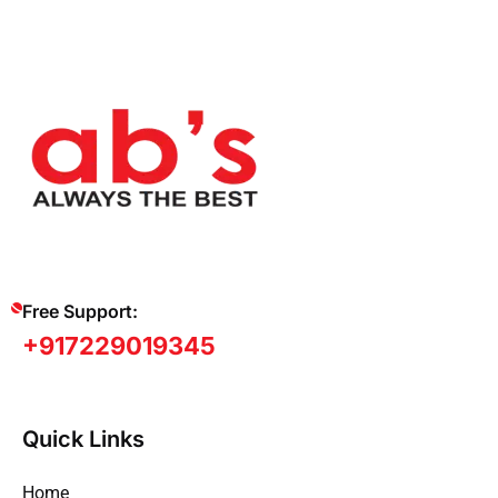
Free Support:
+917229019345
Quick Links
Home