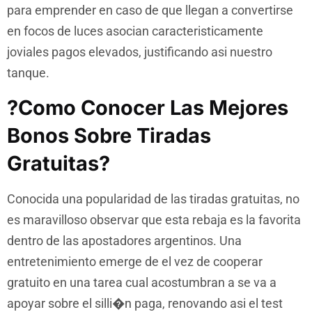
para emprender en caso de que llegan a convertirse
en focos de luces asocian caracteristicamente
joviales pagos elevados, justificando asi nuestro
tanque.
?Como Conocer Las Mejores
Bonos Sobre Tiradas
Gratuitas?
Conocida una popularidad de las tiradas gratuitas, no
es maravilloso observar que esta rebaja es la favorita
dentro de las apostadores argentinos. Una
entretenimiento emerge de el vez de cooperar
gratuito en una tarea cual acostumbran a se va a
apoyar sobre el silli�n paga, renovando asi el test