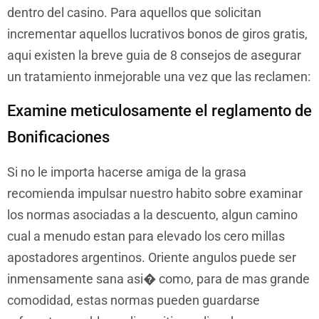
dentro del casino. Para aquellos que solicitan
incrementar aquellos lucrativos bonos de giros gratis,
aqui existen la breve guia de 8 consejos de asegurar
un tratamiento inmejorable una vez que las reclamen:
Examine meticulosamente el reglamento de
Bonificaciones
Si no le importa hacerse amiga de la grasa
recomienda impulsar nuestro habito sobre examinar
los normas asociadas a la descuento, algun camino
cual a menudo estan para elevado los cero millas
apostadores argentinos. Oriente angulos puede ser
inmensamente sana asi� como, para de mas grande
comodidad, estas normas pueden guardarse